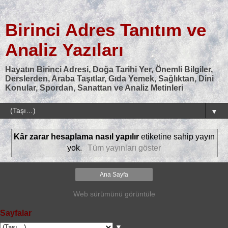
Birinci Adres Tanıtım ve
Analiz Yazıları
Hayatın Birinci Adresi, Doğa Tarihi Yer, Önemli Bilgiler,
Derslerden, Araba Taşıtlar, Gıda Yemek, Sağlıktan, Dini
Konular, Spordan, Sanattan ve Analiz Metinleri
▼
Kâr zarar hesaplama nasıl yapılır
etiketine sahip yayın
yok.
Tüm yayınları göster
Ana Sayfa
Web sürümünü görüntüle
Sayfalar
▼