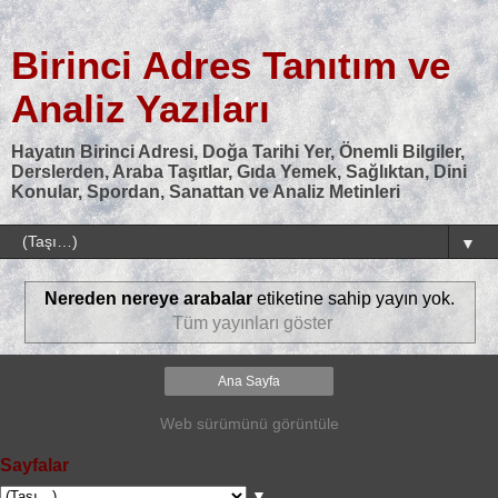
Birinci Adres Tanıtım ve
Analiz Yazıları
Hayatın Birinci Adresi, Doğa Tarihi Yer, Önemli Bilgiler,
Derslerden, Araba Taşıtlar, Gıda Yemek, Sağlıktan, Dini
Konular, Spordan, Sanattan ve Analiz Metinleri
▼
Nereden nereye arabalar
etiketine sahip yayın yok.
Tüm yayınları göster
Ana Sayfa
Web sürümünü görüntüle
Sayfalar
▼