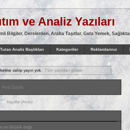
tım ve Analiz Yazıları
mli Bilgiler, Derslerden, Araba Taşıtlar, Gıda Yemek, Sağlık
Tutan Analiz Başlıkları
Kategoriler
Reklamlarınız
iketine sahip yayın yok.
Tüm yayınları göster
Ana Sayfa
dol:
Kayıtlar (Atom)
ın en büyük dağı