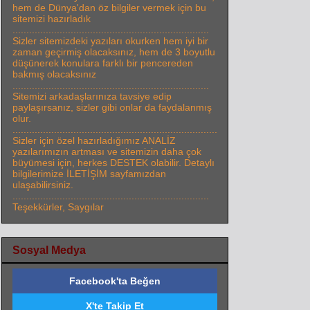
hem de Dünya'dan öz bilgiler vermek için bu
sitemizi hazırladık
.......................................................................
Sizler sitemizdeki yazıları okurken hem iyi bir
zaman geçirmiş olacaksınız, hem de 3 boyutlu
düşünerek konulara farklı bir pencereden
bakmış olacaksınız
.......................................................................
Sitemizi arkadaşlarınıza tavsiye edip
paylaşırsanız, sizler gibi onlar da faydalanmış
olur.
..........................................................................
Sizler için özel hazırladığımız ANALİZ
yazılarımızın artması ve sitemizin daha çok
büyümesi için, herkes DESTEK olabilir. Detaylı
bilgilerimize İLETİŞİM sayfamızdan
ulaşabilirsiniz.
.......................................................................
Teşekkürler, Saygılar
Sosyal Medya
Facebook'ta Beğen
X'te Takip Et