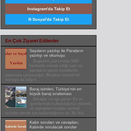
Instagram'da Takip Et
N Sosyal'de Takip Et
En Çok Ziyaret Edilenler
Sayıların yazılışı ile Paraların
yazılışı ve okunuşu
Bugünkü yazımızda %90
herkesin merak ettiği sayı ve
paraların yazım kurallarını
yazmaya çalışacağız. Böylece önemli bir
konuyu da bilgi h...
Baraj isimleri, Türkiye'nin en
büyük baraj sıralaması
Barajlar ne işe yarar: Ev ve
işyerlerinde kullandığımız elektrik
ve topraklarımızdan verimli
ürünler almak için kullandığımız su. Bu ikis...
Kabir soruları ve cevapları,
Kabirde sorulacak sorular