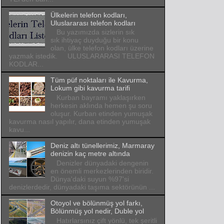
Ülkelerin telefon kodları,
Uluslararası telefon kodları
Bu yazımızda sizlerin sık
sık ihtiyaç duyduğu bir konu
olan, ülke telefon kodları üzerine
yazmak istedik. ULUSLARARASI TELEFON
KODLAR...
Tüm püf noktaları ile Kavurma,
Lokum gibi kavurma tarifi
Kurban bayramı yaklaşırken
herkesin aklında hemen şu soru
oluşur. Kurban etinden yumuşak
kavurma nasıl yapılır, dana etinden yumuşak
kavu...
Deniz altı tünellerimiz, Marmaray
denizin kaç metre altında
Denizler dünyadaki dengenin
en önemli merkezlerinden biridir.
Dünya'daki suyun %97'si
denizlerdedir, dünyadaki taşıma sektörünün ...
Otoyol ve bölünmüş yol farkı,
Bölünmüş yol nedir, Duble yol
Hatırlarsınız çift yönlü, tek şeritli