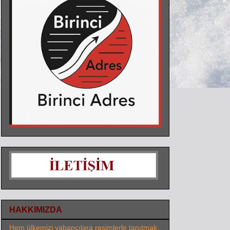
HAKKIMIZDA
Hem ülkemizi yabancılara resimlerle tanıtmak,