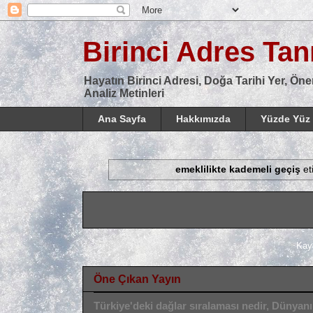
Birinci Adres Tanı
Hayatın Birinci Adresi, Doğa Tarihi Yer, Öne
Analiz Metinleri
Ana Sayfa
Hakkımızda
Yüzde Yüz 
emeklilikte kademeli geçiş
et
Kay
Öne Çıkan Yayın
Türkiye'deki dağlar sıralaması nedir, Dünyan