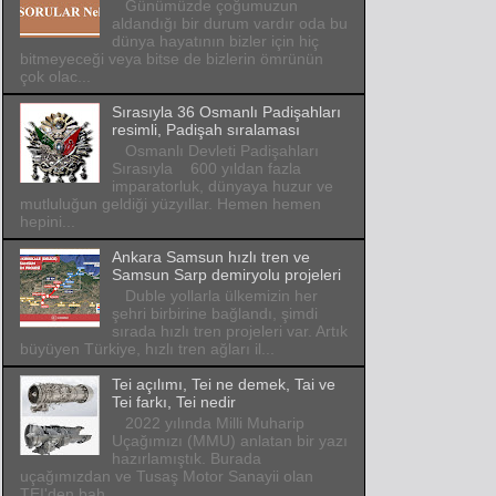
Günümüzde çoğumuzun
aldandığı bir durum vardır oda bu
dünya hayatının bizler için hiç
bitmeyeceği veya bitse de bizlerin ömrünün
çok olac...
Sırasıyla 36 Osmanlı Padişahları
resimli, Padişah sıralaması
Osmanlı Devleti Padişahları
Sırasıyla 600 yıldan fazla
imparatorluk, dünyaya huzur ve
mutluluğun geldiği yüzyıllar. Hemen hemen
hepini...
Ankara Samsun hızlı tren ve
Samsun Sarp demiryolu projeleri
Duble yollarla ülkemizin her
şehri birbirine bağlandı, şimdi
sırada hızlı tren projeleri var. Artık
büyüyen Türkiye, hızlı tren ağları il...
Tei açılımı, Tei ne demek, Tai ve
Tei farkı, Tei nedir
2022 yılında Milli Muharip
Uçağımızı (MMU) anlatan bir yazı
hazırlamıştık. Burada
uçağımızdan ve Tusaş Motor Sanayii olan
TEI'den bah...