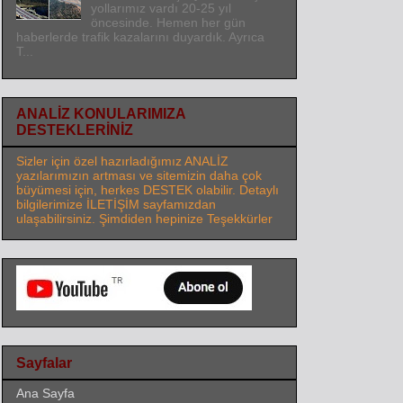
yollarımız vardı 20-25 yıl
öncesinde. Hemen her gün
haberlerde trafik kazalarını duyardık. Ayrıca
T...
ANALİZ KONULARIMIZA
DESTEKLERİNİZ
Sizler için özel hazırladığımız ANALİZ
yazılarımızın artması ve sitemizin daha çok
büyümesi için, herkes DESTEK olabilir. Detaylı
bilgilerimize İLETİŞİM sayfamızdan
ulaşabilirsiniz. Şimdiden hepinize Teşekkürler
Sayfalar
Ana Sayfa