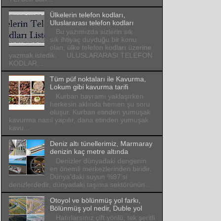
Ülkelerin telefon kodları,
Uluslararası telefon kodları
Bu yazımızda sizlerin sık
sık ihtiyaç duyduğu bir konu
olan, ülke telefon kodları üzerine
yazmak istedik. ULUSLARARASI TELEFON
KODLAR...
Tüm püf noktaları ile Kavurma,
Lokum gibi kavurma tarifi
Kurban bayramı yaklaşırken
herkesin aklında hemen şu soru
oluşur. Kurban etinden yumuşak
kavurma nasıl yapılır, dana etinden yumuşak
kavu...
Deniz altı tünellerimiz, Marmaray
denizin kaç metre altında
Denizler dünyadaki dengenin
en önemli merkezlerinden biridir.
Dünya'daki suyun %97'si
denizlerdedir, dünyadaki taşıma sektörünün ...
Otoyol ve bölünmüş yol farkı,
Bölünmüş yol nedir, Duble yol
Hatırlarsınız çift yönlü, tek şeritli