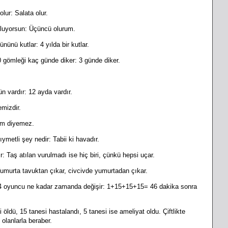
olur: Salata olur.
 oluyorsun: Üçüncü olurum.
ünü kutlar: 4 yılda bir kutlar.
0 gömleği kaç günde diker: 3 günde diker.
n vardır: 12 ayda vardır.
emizdir.
düm diyemez.
metli şey nedir: Tabii ki havadır.
lır: Taş atılan vurulmadı ise hiç biri, çünkü hepsi uçar.
umurta tavuktan çıkar, civcivde yumurtadan çıkar.
rse 4 oyuncu ne kadar zamanda değişir: 1+15+15+15= 46 dakika sonra
i öldü, 15 tanesi hastalandı, 5 tanesi ise ameliyat oldu. Çiftlikte
 olanlarla beraber.