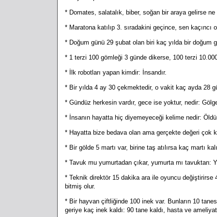
* Domates, salatalık, biber, soğan bir araya gelirse ne 
* Maratona katılıp 3. sıradakini geçince, sen kaçıncı
* Doğum günü 29 şubat olan biri kaç yılda bir doğum gün
* 1 terzi 100 gömleği 3 günde dikerse, 100 terzi 10.00
* İlk robotları yapan kimdir: İnsandır.
* Bir yılda 4 ay 30 çekmektedir, o vakit kaç ayda 28 gü
* Gündüz herkesin vardır, gece ise yoktur, nedir: Gölg
* İnsanın hayatta hiç diyemeyeceği kelime nedir: Öl
* Hayatta bize bedava olan ama gerçekte değeri çok kıy
* Bir gölde 5 martı var, birine taş atılırsa kaç martı ka
* Tavuk mu yumurtadan çıkar, yumurta mı tavuktan: Y
* Teknik direktör 15 dakika ara ile oyuncu değiştiri
bitmiş olur.
* Bir hayvan çiftliğinde 100 inek var. Bunların 10 tanes
geriye kaç inek kaldı: 90 tane kaldı, hasta ve ameliyat