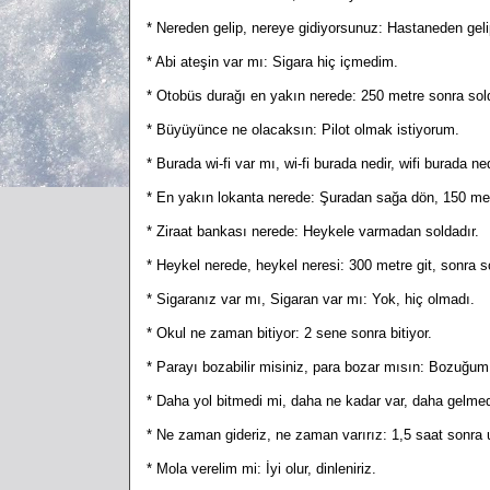
* Nereden gelip, nereye gidiyorsunuz: Hastaneden geli
* Abi ateşin var mı: Sigara hiç içmedim.
* Otobüs durağı en yakın nerede: 250 metre sonra sold
* Büyüyünce ne olacaksın: Pilot olmak istiyorum.
* Burada wi-fi var mı, wi-fi burada nedir, wifi burada n
* En yakın lokanta nerede: Şuradan sağa dön, 150 me
* Ziraat bankası nerede: Heykele varmadan soldadır.
* Heykel nerede, heykel neresi: 300 metre git, sonra 
* Sigaranız var mı, Sigaran var mı: Yok, hiç olmadı.
* Okul ne zaman bitiyor: 2 sene sonra bitiyor.
* Parayı bozabilir misiniz, para bozar mısın: Bozuğum
* Daha yol bitmedi mi, daha ne kadar var, daha gelme
* Ne zaman gideriz, ne zaman varırız: 1,5 saat sonra u
* Mola verelim mi: İyi olur, dinleniriz.