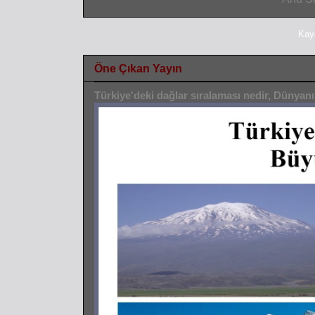
Kay
Öne Çıkan Yayın
Türkiye'deki dağlar sıralaması nedir, Dünyan