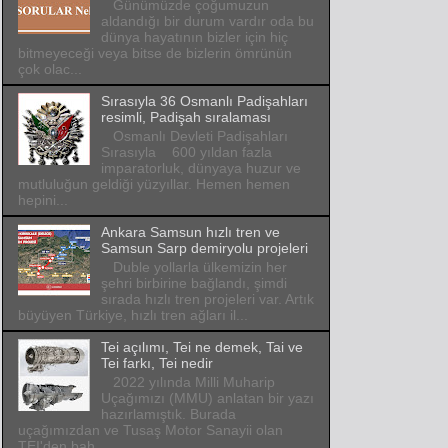
Günümüzde çoğumuzun
aldandığı bir durum vardır oda bu
dünya hayatının bizler için hiç
bitmeyeceği veya bitse de bizlerin ömrünün
çok olac...
Sırasıyla 36 Osmanlı Padişahları
resimli, Padişah sıralaması
Osmanlı Devleti Padişahları
Sırasıyla 600 yıldan fazla
imparatorluk, dünyaya huzur ve
mutluluğun geldiği yüzyıllar. Hemen hemen
hepini...
Ankara Samsun hızlı tren ve
Samsun Sarp demiryolu projeleri
Duble yollarla ülkemizin her
şehri birbirine bağlandı, şimdi
sırada hızlı tren projeleri var. Artık
büyüyen Türkiye, hızlı tren ağları il...
Tei açılımı, Tei ne demek, Tai ve
Tei farkı, Tei nedir
2022 yılında Milli Muharip
Uçağımızı (MMU) anlatan bir yazı
hazırlamıştık. Burada
uçağımızdan ve Tusaş Motor Sanayii olan
TEI'den bah...