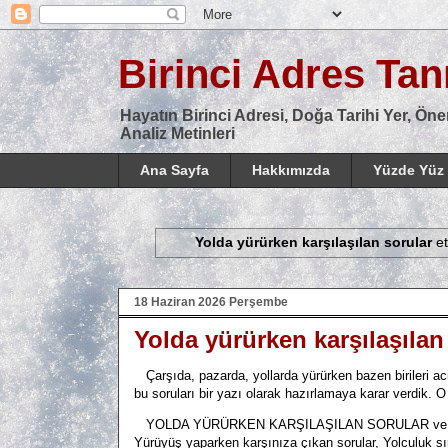
Birinci Adres Tanı
Hayatın Birinci Adresi, Doğa Tarihi Yer, Öne
Analiz Metinleri
Ana Sayfa
Hakkımızda
Yüzde Yüz 
Yolda yürürken karşılaşılan sorular
et
18 Haziran 2026 Perşembe
Yolda yürürken karşılaşılan
Çarşıda, pazarda, yollarda yürürken bazen birileri ac
bu soruları bir yazı olarak hazırlamaya karar verdik.
YOLDA YÜRÜRKEN KARŞILAŞILAN SORULAR ve ÖRNEK
Yürüyüş yaparken karşınıza çıkan sorular, Yolculuk s