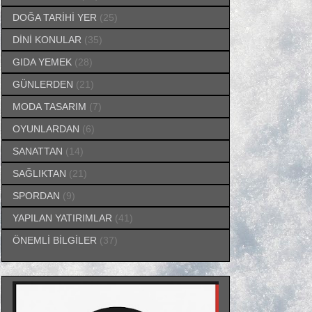
DOĞA TARİHİ YER
(25)
DİNİ KONULAR
(35)
GIDA YEMEK
(28)
GÜNLERDEN
(21)
MODA TASARIM
(7)
OYUNLARDAN
(6)
SANATTAN
(14)
SAĞLIKTAN
(21)
SPORDAN
(9)
YAPILAN YATIRIMLAR
(41)
ÖNEMLİ BİLGİLER
(37)