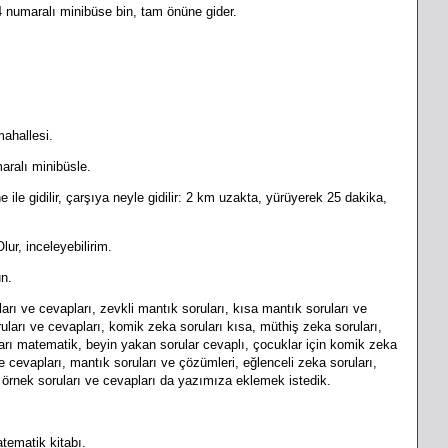
 4 numaralı minibüse bin, tam önüne gider.
mahallesi.
aralı minibüsle.
e ile gidilir, çarşıya neyle gidilir: 2 km uzakta, yürüyerek 25 dakika,
ur, inceleyebilirim.
n.
ve cevapları, zevkli mantık soruları, kısa mantık soruları ve
uları ve cevapları, komik zeka soruları kısa, müthiş zeka soruları,
arı matematik, beyin yakan sorular cevaplı, çocuklar için komik zeka
e cevapları, mantık soruları ve çözümleri, eğlenceli zeka soruları,
ı örnek soruları ve cevapları da yazımıza eklemek istedik.
atematik kitabı.