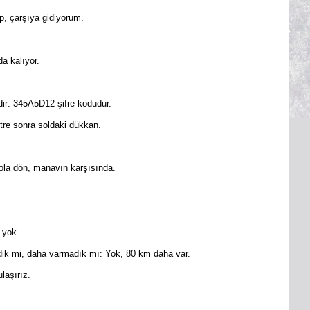
p, çarşıya gidiyorum.
a kalıyor.
edir: 345A5D12 şifre kodudur.
tre sonra soldaki dükkan.
sola dön, manavın karşısında.
 yok.
dik mi, daha varmadık mı: Yok, 80 km daha var.
laşırız.