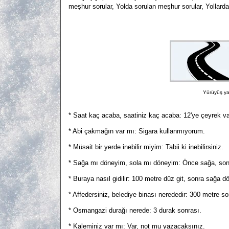
meşhur sorular, Yolda sorulan meşhur sorular, Yollard
Yürüyüş ya
* Saat kaç acaba, saatiniz kaç acaba: 12'ye çeyrek va
* Abi çakmağın var mı: Sigara kullanmıyorum.
* Müsait bir yerde inebilir miyim: Tabii ki inebilirsiniz.
* Sağa mı döneyim, sola mı döneyim: Önce sağa, son
* Buraya nasıl gidilir: 100 metre düz git, sonra sağa d
* Affedersiniz, belediye binası nerededir: 300 metre so
* Osmangazi durağı nerede: 3 durak sonrası.
* Kaleminiz var mı: Var, not mu yazacaksınız.