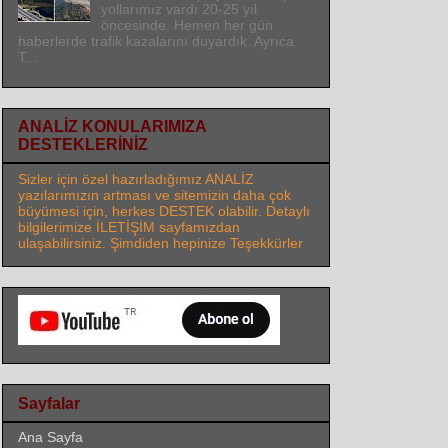
yollarımız vardı 20-25 yıl
öncesinde. Hemen her gün
haberlerde trafik kazalarını duyardık. Ayrıca
T...
ANALİZ KONULARIMIZA
DESTEKLERİNİZ
Sizler için özel hazırladığımız ANALİZ
yazılarımızın artması ve sitemizin daha çok
büyümesi için, herkes DESTEK olabilir. Detaylı
bilgilerimize İLETİŞİM sayfamızdan
ulaşabilirsiniz. Şimdiden hepinize Teşekkürler
Sayfalar
Ana Sayfa