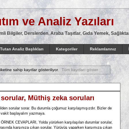
tım ve Analiz Yazıları
mli Bilgiler, Derslerden, Araba Taşıtlar, Gıda Yemek, Sağlık
Tutan Analiz Başlıkları
Kategoriler
Reklamlarınız
iketine sahip kayıtlar gösteriliyor.
Tüm kayıtları göster
 sorular, Müthiş zeka soruları
ilden sorular sorar. Bu durumla çoğumuz karşılaşmışızdır. Bizler de
 O vakit başlayalım yazmaya.
 CEVAPLARI, Yolda yürürken karşılaşılan durumlar sorular,
ırasında karşınıza çıkan sorular, Yürüyüş yaparken karşımıza çıkan