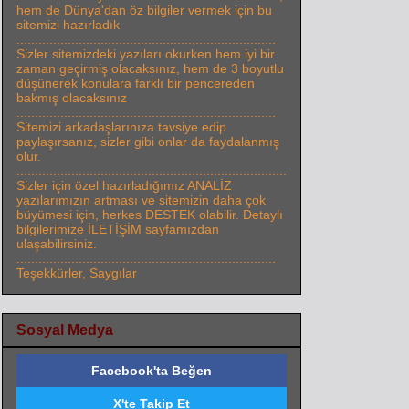
hem de Dünya'dan öz bilgiler vermek için bu
sitemizi hazırladık
.......................................................................
Sizler sitemizdeki yazıları okurken hem iyi bir
zaman geçirmiş olacaksınız, hem de 3 boyutlu
düşünerek konulara farklı bir pencereden
bakmış olacaksınız
.......................................................................
Sitemizi arkadaşlarınıza tavsiye edip
paylaşırsanız, sizler gibi onlar da faydalanmış
olur.
..........................................................................
Sizler için özel hazırladığımız ANALİZ
yazılarımızın artması ve sitemizin daha çok
büyümesi için, herkes DESTEK olabilir. Detaylı
bilgilerimize İLETİŞİM sayfamızdan
ulaşabilirsiniz.
.......................................................................
Teşekkürler, Saygılar
Sosyal Medya
Facebook'ta Beğen
X'te Takip Et