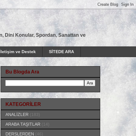
tan, Dini Konular, Spordan, Sanattan ve
İletişim ve Destek
SİTEDE ARA
Bu Blogda Ara
KATEGORİLER
ANALİZLER
(183)
ARABA TAŞITLAR
(14)
DERSLERDEN
(46)