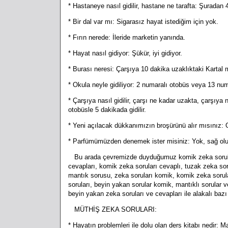
* Hastaneye nasıl gidilir, hastane ne tarafta: Şuradan
* Bir dal var mı: Sigarasız hayat istediğim için yok.
* Fırın nerede: İleride marketin yanında.
* Hayat nasıl gidiyor: Şükür, iyi gidiyor.
* Burası neresi: Çarşıya 10 dakika uzaklıktaki Kartal 
* Okula neyle gidiliyor: 2 numaralı otobüs veya 13 num
* Çarşıya nasıl gidilir, çarşı ne kadar uzakta, çarşıya n
otobüsle 5 dakikada gidilir.
* Yeni açılacak dükkanımızın broşürünü alır mısınız: Ol
* Parfümümüzden denemek ister misiniz: Yok, sağ olu
Bu arada çevremizde duyduğumuz komik zeka soruları 
cevapları, komik zeka soruları cevaplı, tuzak zeka sor
mantık sorusu, zeka soruları komik, komik zeka sorul
soruları, beyin yakan sorular komik, mantıklı sorular v
beyin yakan zeka soruları ve cevapları ile alakalı baz
MÜTHİŞ ZEKA SORULARI:
* Hayatın problemleri ile dolu olan ders kitabı nedir: M