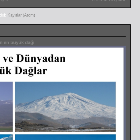
dol:
Kayıtlar (Atom)
ın en büyük dağı