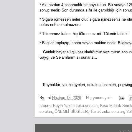
* Aklınızdan 4 basamaklı bir sayı tutun. Bu sayıya 126
sonuç nedir: Son durumda sıfır ile çarpıldığı için sonuç 
* Sigara içmezsen neler olur, sigara içmezseniz ne olur
nefes nefese kalmazsın.
* Tükenmez kalem hiç tükenmez mi: Tükenir tabii ki.
* Bilgileri toplayıp, sonra sayan makine nedir: Bilgisaya
Günlük hayatla ilgili hazırladığımız yazımızın sonu
Saygı ve Selamlarımızı sunarız...
Kaynaklar: yol hikayeleri, sokak izlenimleri, pngwi
By
.
at
Haziran 18, 2026
Hiç yorum yok:
Labels:
Beyin Yakan zeka soruları
,
Kısa Mantık Sorula
soruları
,
ÖNEMLİ BİLGİLER
,
Tuzak zeka soruları
,
Yol
Ana S