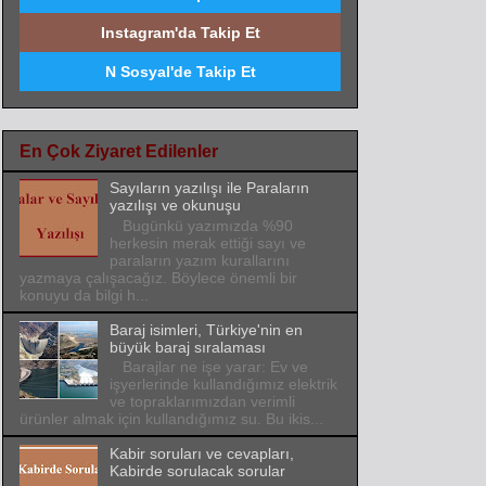
Instagram'da Takip Et
N Sosyal'de Takip Et
En Çok Ziyaret Edilenler
Sayıların yazılışı ile Paraların
yazılışı ve okunuşu
Bugünkü yazımızda %90
herkesin merak ettiği sayı ve
paraların yazım kurallarını
yazmaya çalışacağız. Böylece önemli bir
konuyu da bilgi h...
Baraj isimleri, Türkiye'nin en
büyük baraj sıralaması
Barajlar ne işe yarar: Ev ve
işyerlerinde kullandığımız elektrik
ve topraklarımızdan verimli
ürünler almak için kullandığımız su. Bu ikis...
Kabir soruları ve cevapları,
Kabirde sorulacak sorular