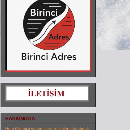
HAKKIMIZDA
Hem ülkemizi yabancılara resimlerle tanıtmak,