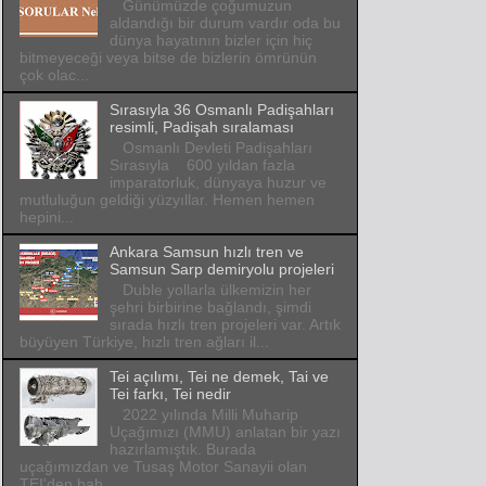
Günümüzde çoğumuzun
aldandığı bir durum vardır oda bu
dünya hayatının bizler için hiç
bitmeyeceği veya bitse de bizlerin ömrünün
çok olac...
Sırasıyla 36 Osmanlı Padişahları
resimli, Padişah sıralaması
Osmanlı Devleti Padişahları
Sırasıyla 600 yıldan fazla
imparatorluk, dünyaya huzur ve
mutluluğun geldiği yüzyıllar. Hemen hemen
hepini...
Ankara Samsun hızlı tren ve
Samsun Sarp demiryolu projeleri
Duble yollarla ülkemizin her
şehri birbirine bağlandı, şimdi
sırada hızlı tren projeleri var. Artık
büyüyen Türkiye, hızlı tren ağları il...
Tei açılımı, Tei ne demek, Tai ve
Tei farkı, Tei nedir
2022 yılında Milli Muharip
Uçağımızı (MMU) anlatan bir yazı
hazırlamıştık. Burada
uçağımızdan ve Tusaş Motor Sanayii olan
TEI'den bah...