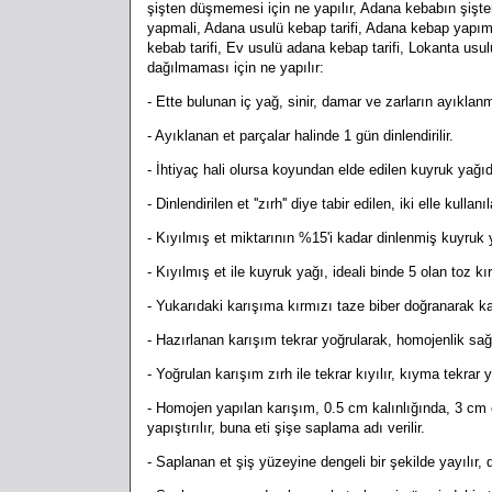
şişten düşmemesi için ne yapılır, Adana kebabın şiş
yapmali, Adana usulü kebap tarifi, Adana kebap yapımı,
kebab tarifi, Ev usulü adana kebap tarifi, Lokanta usu
dağılmaması için ne yapılır:
- Ette bulunan iç yağ, sinir, damar ve zarların ayıklanm
- Ayıklanan et parçalar halinde 1 gün dinlendirilir.
- İhtiyaç hali olursa koyundan elde edilen kuyruk yağı
- Dinlendirilen et ''zırh'' diye tabir edilen, iki elle kulla
- Kıyılmış et miktarının %15'i kadar dinlenmiş kuyruk ya
- Kıyılmış et ile kuyruk yağı, ideali binde 5 olan toz kı
- Yukarıdaki karışıma kırmızı taze biber doğranarak kat
- Hazırlanan karışım tekrar yoğrularak, homojenlik sağl
- Yoğrulan karışım zırh ile tekrar kıyılır, kıyma tekrar y
- Homojen yapılan karışım, 0.5 cm kalınlığında, 3 cm 
yapıştırılır, buna eti şişe saplama adı verilir.
- Saplanan et şiş yüzeyine dengeli bir şekilde yayılır