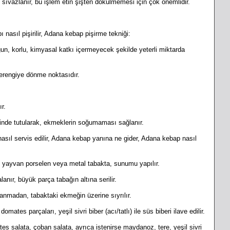
 sıvazlanır, bu işlem etin şişten
dökülmemesi için çok önemlidir.
 nasıl pişirilir, Adana kebap pişirme tekniği:
un, korlu, kimyasal katkı içermeyecek şekilde yeterli miktarda
erengiye dönme noktasıdır.
r.
inde tutularak, ekmeklerin soğumaması sağlanır.
sıl servis edilir, Adana kebap yanına ne gider, A
dana kebap nasıl
e yayvan porselen veya metal tabakta, sunumu yapılır.
nır, büyük parça tabağın altına serilir.
alanmadan, tabaktaki ekmeğin
üzerine
sıyrılır.
ates parçaları, yeşil sivri biber (acı/tatlı) ile süs biberi ilave edilir.
s salata, çoban salata, ayrıca istenirse maydanoz, tere, yeşil sivri