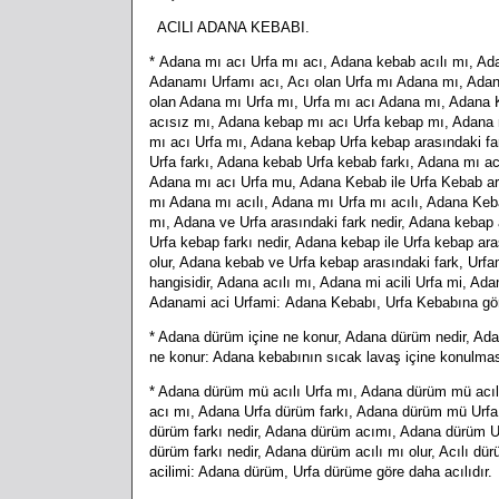
ACILI ADANA KEBABI.
* Adana mı acı Urfa mı acı, Adana kebab acılı mı, Ada
Adanamı Urfamı acı, Acı olan Urfa mı Adana mı, Adana
olan Adana mı Urfa mı, Urfa mı acı Adana mı, Adana K
acısız mı, Adana kebap mı acı Urfa kebap mı, Adana m
mı acı Urfa mı, Adana kebap Urfa kebap arasındaki fa
Urfa farkı, Adana kebab Urfa kebab farkı, Adana mı a
Adana mı acı Urfa mu, Adana Kebab ile Urfa Kebab aras
mı Adana mı acılı, Adana mı Urfa mı acılı, Adana Keb
mı, Adana ve Urfa arasındaki fark nedir, Adana kebap
Urfa kebap farkı nedir, Adana kebap ile Urfa kebap ara
olur, Adana kebab ve Urfa kebap arasındaki fark, Urfa
hangisidir, Adana acılı mı, Adana mi acili Urfa mi, Ad
Adanami aci Urfami: Adana Kebabı, Urfa Kebabına göre
* Adana dürüm içine ne konur, Adana dürüm nedir, Ad
ne konur: Adana kebabının sıcak lavaş içine konulması i
* Adana dürüm mü acılı Urfa mı, Adana dürüm mü ac
acı mı, Adana Urfa dürüm farkı, Adana dürüm mü Urfa 
dürüm farkı nedir, Adana dürüm acımı, Adana dürüm Ur
dürüm farkı nedir, Adana dürüm acılı mı olur, Acılı 
acilimi: Adana dürüm, Urfa dürüme göre daha acılıdır.