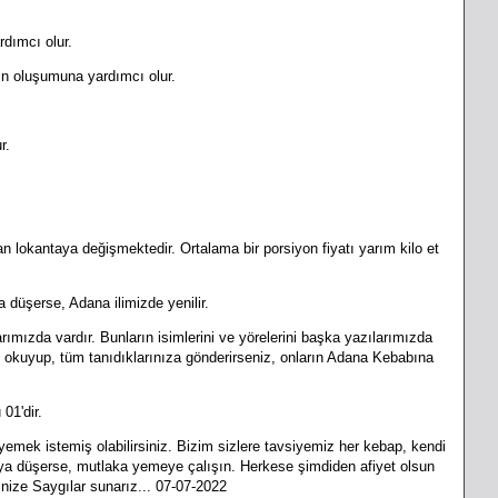
rdımcı olur.
in oluşumuna yardımcı olur.
r.
 lokantaya değişmektedir. Ortalama bir porsiyon fiyatı yarım kilo et
düşerse, Adana ilimizde yenilir.
mızda vardır. Bunların isimlerini ve yörelerini başka yazılarımızda
kuyup, tüm tanıdıklarınıza gönderirseniz, onların Adana Kebabına
01'dir.
ek istemiş olabilirsiniz. Bizim sizlere tavsiyemiz her kebap, kendi
'ya düşerse, mutlaka yemeye çalışın. Herkese şimdiden afiyet olsun
nize Saygılar sunarız... 07-07-2022