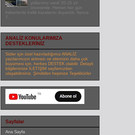
yollarımız vardı 20-25 yıl
öncesinde. Hemen her gün
haberlerde trafik kazalarını duyardık. Ayrıca
T...
ANALİZ KONULARIMIZA
DESTEKLERİNİZ
Sizler için özel hazırladığımız ANALİZ
yazılarımızın artması ve sitemizin daha çok
büyümesi için, herkes DESTEK olabilir. Detaylı
bilgilerimize İLETİŞİM sayfamızdan
ulaşabilirsiniz. Şimdiden hepinize Teşekkürler
Sayfalar
Ana Sayfa