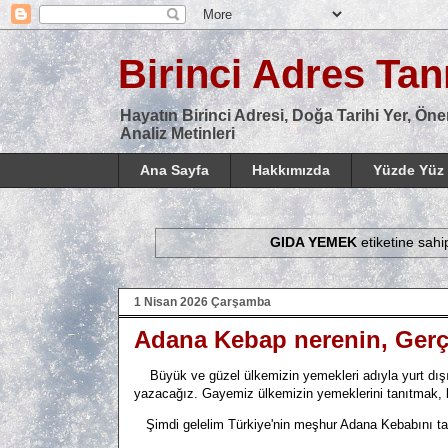
Birinci Adres Tanı
Hayatın Birinci Adresi, Doğa Tarihi Yer, Öne
Analiz Metinleri
Ana Sayfa
Hakkımızda
Yüzde Yüz 
GIDA YEMEK
etiketine sahip
1 Nisan 2026 Çarşamba
Adana Kebap nerenin, Gerçe
Büyük ve güzel ülkemizin yemekleri adıyla yurt dı
yazacağız. Gayemiz ülkemizin yemeklerini tanıtmak, biz
Şimdi gelelim Türkiye'nin meşhur Adana Kebabını tanı