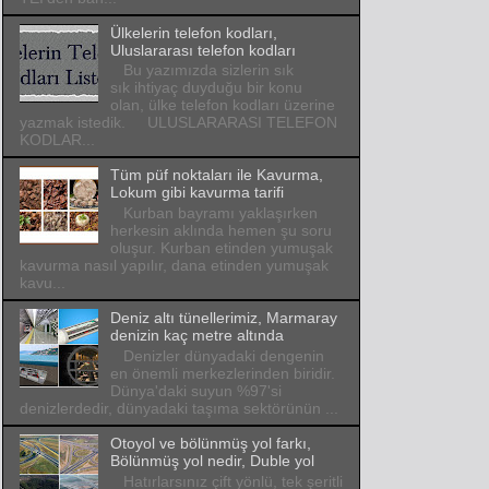
Ülkelerin telefon kodları,
Uluslararası telefon kodları
Bu yazımızda sizlerin sık
sık ihtiyaç duyduğu bir konu
olan, ülke telefon kodları üzerine
yazmak istedik. ULUSLARARASI TELEFON
KODLAR...
Tüm püf noktaları ile Kavurma,
Lokum gibi kavurma tarifi
Kurban bayramı yaklaşırken
herkesin aklında hemen şu soru
oluşur. Kurban etinden yumuşak
kavurma nasıl yapılır, dana etinden yumuşak
kavu...
Deniz altı tünellerimiz, Marmaray
denizin kaç metre altında
Denizler dünyadaki dengenin
en önemli merkezlerinden biridir.
Dünya'daki suyun %97'si
denizlerdedir, dünyadaki taşıma sektörünün ...
Otoyol ve bölünmüş yol farkı,
Bölünmüş yol nedir, Duble yol
Hatırlarsınız çift yönlü, tek şeritli