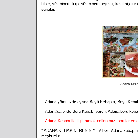
biber, süs biberi, turp, süs biberi turşusu, kesilmiş tu
sunulur.
Adana Kebab
Adana yöremizde ayrıca Beyti Kebapta, Beyti Kebab
Adana'da birde Boru Kebabı vardır, Adana boru kebab
Adana Kebabı ile ilgili merak edilen bazı sorular ve c
* ADANA KEBAP NERENİN YEMEĞİ, Adana kebap hangi yö
meşhurdur.