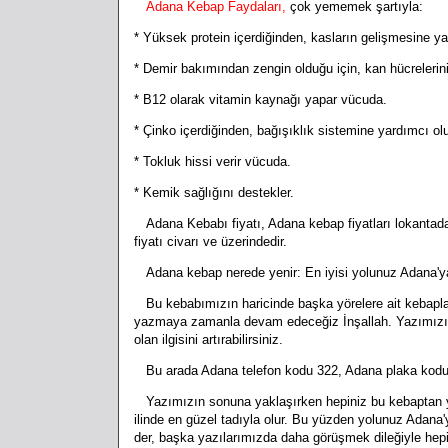
Adana Kebap Faydaları,
çok yememek şartıyla:
* Yüksek protein içerdiğinden, kasların gelişmesine ya
* Demir bakımından zengin olduğu için, kan hücrelerin
* B12 olarak vitamin kaynağı yapar vücuda.
* Çinko içerdiğinden, bağışıklık sistemine yardımcı olu
* Tokluk hissi verir vücuda.
* Kemik sağlığını destekler.
Adana Kebabı fiyatı, Adana kebap fiyatları lokantadan
fiyatı civarı ve üzerindedir.
Adana kebap nerede yenir: En iyisi yolunuz Adana'ya 
Bu kebabımızın haricinde başka yörelere ait kebapları
yazmaya zamanla devam edeceğiz İnşallah. Yazımızı o
olan ilgisini artırabilirsiniz.
Bu arada Adana telefon kodu 322, Adana plaka kodu 
Yazımızın sonuna yaklaşırken hepiniz bu kebaptan yem
ilinde en güzel tadıyla olur. Bu yüzden yolunuz Adana
der, başka yazılarımızda daha görüşmek dileğiyle hepi