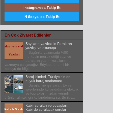
Instagram'da Takip Et
N Sosyal'de Takip Et
En Çok Ziyaret Edilenler
Sayıların yazılışı ile Paraların
yazılışı ve okunuşu
Bugünkü yazımızda %90
herkesin merak ettiği sayı ve
paraların yazım kurallarını
yazmaya çalışacağız. Böylece önemli bir
konuyu da bilgi h...
Baraj isimleri, Türkiye'nin en
büyük baraj sıralaması
Barajlar ne işe yarar: Ev ve
işyerlerinde kullandığımız elektrik
ve topraklarımızdan verimli
ürünler almak için kullandığımız su. Bu ikis...
Kabir soruları ve cevapları,
Kabirde sorulacak sorular