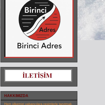
HAKKIMIZDA
Hem ülkemizi yabancılara resimlerle tanıtmak,