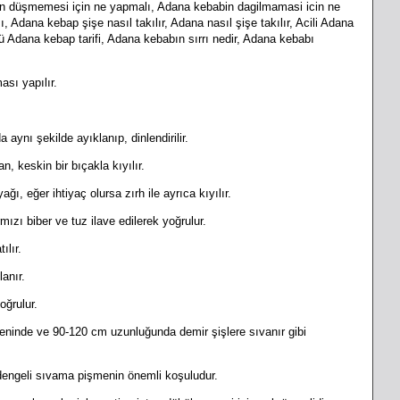
ten düşmemesi için ne yapmalı, Adana kebabin dagilmamasi icin ne
 Adana kebap şişe nasıl takılır, Adana nasıl şişe takılır, Acili Adana
lü Adana kebap tarifi, Adana kebabın sırrı nedir, Adana kebabı
ası yapılır.
da
aynı şekilde ayıklanıp, dinlendirilir.
nılan, keskin bir bıçakla
kıyılır.
ğı, eğer ihtiyaç olursa zırh ile ayrıca kıyılır.
rmızı biber ve tuz ilave edilerek yoğrulur.
ılır.
anır.
oğrulur.
eninde ve 90-120 cm uzunluğunda demir şişlere sıvanır gibi
, dengeli sıvama pişmenin önemli koşuludur.