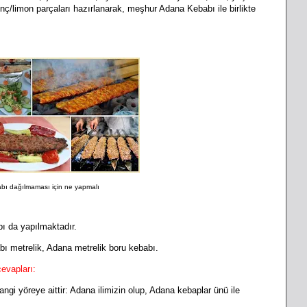
runç/limon parçaları hazırlanarak, meşhur Adana Kebabı ile birlikte
ı dağılmaması için ne yapmalı
ı da yapılmaktadır.
ı metrelik, Adana metrelik boru kebabı.
evapları:
reye aittir: Adana ilimizin olup, Adana kebaplar ünü ile