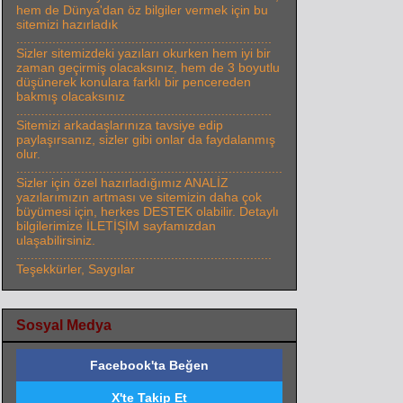
hem de Dünya'dan öz bilgiler vermek için bu
sitemizi hazırladık
.......................................................................
Sizler sitemizdeki yazıları okurken hem iyi bir
zaman geçirmiş olacaksınız, hem de 3 boyutlu
düşünerek konulara farklı bir pencereden
bakmış olacaksınız
.......................................................................
Sitemizi arkadaşlarınıza tavsiye edip
paylaşırsanız, sizler gibi onlar da faydalanmış
olur.
..........................................................................
Sizler için özel hazırladığımız ANALİZ
yazılarımızın artması ve sitemizin daha çok
büyümesi için, herkes DESTEK olabilir. Detaylı
bilgilerimize İLETİŞİM sayfamızdan
ulaşabilirsiniz.
.......................................................................
Teşekkürler, Saygılar
Sosyal Medya
Facebook'ta Beğen
X'te Takip Et