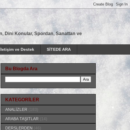
tan, Dini Konular, Spordan, Sanattan ve
İletişim ve Destek
SİTEDE ARA
Bu Blogda Ara
KATEGORİLER
ANALİZLER
(183)
ARABA TAŞITLAR
(14)
DERSLERDEN
(46)