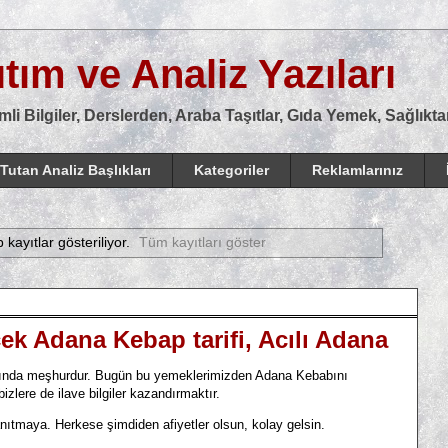
tım ve Analiz Yazıları
mli Bilgiler, Derslerden, Araba Taşıtlar, Gıda Yemek, Sağlık
Tutan Analiz Başlıkları
Kategoriler
Reklamlarınız
 kayıtlar gösteriliyor.
Tüm kayıtları göster
k Adana Kebap tarifi, Acılı Adana
şında meşhurdur. Bugün bu yemeklerimizden Adana Kebabını
lere de ilave bilgiler kazandırmaktır.
tmaya. Herkese şimdiden afiyetler olsun, kolay gelsin.