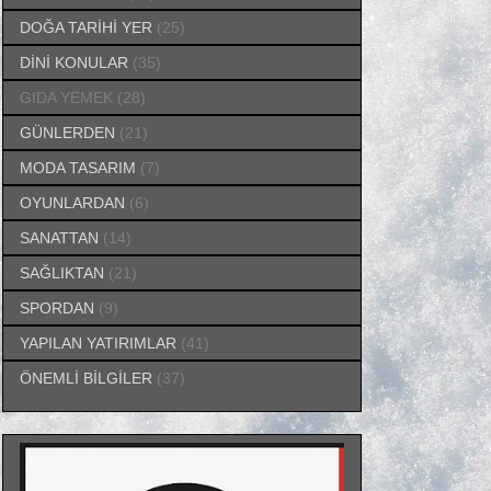
DOĞA TARİHİ YER
(25)
DİNİ KONULAR
(35)
GIDA YEMEK
(28)
GÜNLERDEN
(21)
MODA TASARIM
(7)
OYUNLARDAN
(6)
SANATTAN
(14)
SAĞLIKTAN
(21)
SPORDAN
(9)
YAPILAN YATIRIMLAR
(41)
ÖNEMLİ BİLGİLER
(37)