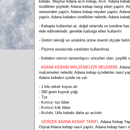
kebabı, Meşhur Adana acılı kebap, Acılı Adana kebab
özellikleri şöyledir, Adana kebap hangi etten yapılır
neresinden yapılır, Adana kebap neyden yapılır, Adana
yapılır, Adana kebabın özellikleri nelerdir, Adana kebabı
- Kebapta kullanılan et, doğal ortamda ve kendine has 
elde edilmektedir, genelde kaburga etleri kullanılır.
- Üretim tekniği ve ustalıkta ürüne önemli ölçüde farklı
- Pişirme esnasında vantilatör kullanılmaz.
- Kebabın servisi tamamlayıcı unsurları olan, yeşillik ve
ADANA KEBABI MALZEMELERİ NELERDİR,
Adana
malzemeleri nelerdir, A
dana kebap içindekiler nasıl ya
Adana kebabın içinde ne var:
- 1 kilo erkek koyun eti.
- 300 gram kuyruk yağı.
- Tuz.
- Kırmızı toz biber.
- Kırmızı kök biber.
- Acılıdır, Urfa kebabı daha az acılıdır.
GERÇEK ADANA KEBAP TARİFİ
, Adana Kebap Yapı
Orjinal Adana kebap nasıl yapılır, Adana kebap harcı 