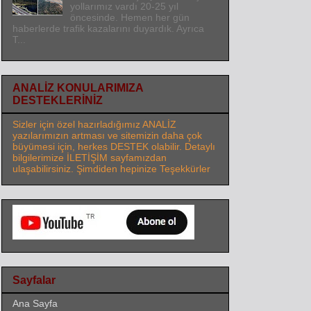
yollarımız vardı 20-25 yıl
öncesinde. Hemen her gün
haberlerde trafik kazalarını duyardık. Ayrıca
T...
ANALİZ KONULARIMIZA
DESTEKLERİNİZ
Sizler için özel hazırladığımız ANALİZ
yazılarımızın artması ve sitemizin daha çok
büyümesi için, herkes DESTEK olabilir. Detaylı
bilgilerimize İLETİŞİM sayfamızdan
ulaşabilirsiniz. Şimdiden hepinize Teşekkürler
Sayfalar
Ana Sayfa