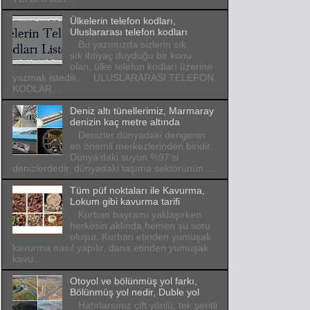
Ülkelerin telefon kodları,
Uluslararası telefon kodları
Bu yazımızda sizlerin sık
sık ihtiyaç duyduğu bir konu
olan, ülke telefon kodları üzerine
yazmak istedik. ULUSLARARASI TELEFON
KODLAR...
Deniz altı tünellerimiz, Marmaray
denizin kaç metre altında
Denizler dünyadaki dengenin
en önemli merkezlerinden biridir.
Dünya'daki suyun %97'si
denizlerdedir, dünyadaki taşıma sektörünün ...
Tüm püf noktaları ile Kavurma,
Lokum gibi kavurma tarifi
Kurban bayramı yaklaşırken
herkesin aklında hemen şu soru
oluşur. Kurban etinden yumuşak
kavurma nasıl yapılır, dana etinden yumuşak
kavu...
Otoyol ve bölünmüş yol farkı,
Bölünmüş yol nedir, Duble yol
Hatırlarsınız çift yönlü, tek şeritli