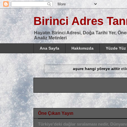
Birinci Adres Tanı
Hayatın Birinci Adresi, Doğa Tarihi Yer, Öne
Analiz Metinleri
Ana Sayfa
Hakkımızda
Yüzde Yüz 
aşure hangi yöreye aittir
eti
Kay
Öne Çıkan Yayın
Türkiye'deki dağlar sıralaması nedir, Dünyan