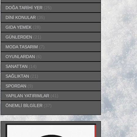
DOĞA TARİHİ YER
(25)
DİNİ KONULAR
(35)
GIDA YEMEK
(28)
GÜNLERDEN
(21)
MODA TASARIM
(7)
OYUNLARDAN
(6)
SANATTAN
(14)
SAĞLIKTAN
(21)
SPORDAN
(9)
YAPILAN YATIRIMLAR
(41)
ÖNEMLİ BİLGİLER
(37)