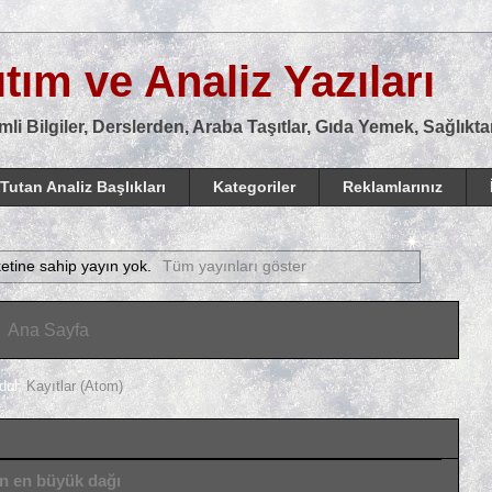
tım ve Analiz Yazıları
mli Bilgiler, Derslerden, Araba Taşıtlar, Gıda Yemek, Sağlık
Tutan Analiz Başlıkları
Kategoriler
Reklamlarınız
ketine sahip yayın yok.
Tüm yayınları göster
Ana Sayfa
dol:
Kayıtlar (Atom)
ın en büyük dağı