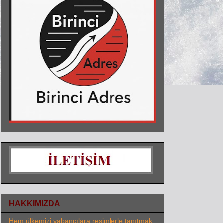
HAKKIMIZDA
Hem ülkemizi yabancılara resimlerle tanıtmak,