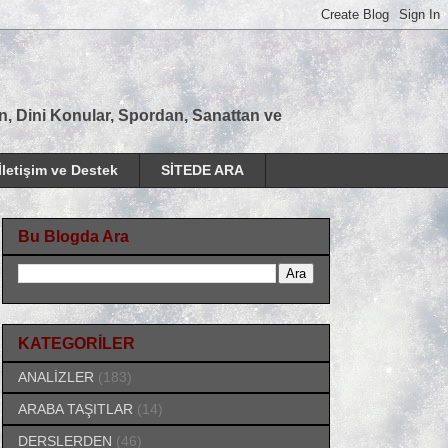
tan, Dini Konular, Spordan, Sanattan ve
İletişim ve Destek
SİTEDE ARA
Bu Blogda Ara
KATEGORİLER
ANALİZLER
(183)
ARABA TAŞITLAR
(14)
DERSLERDEN
(46)