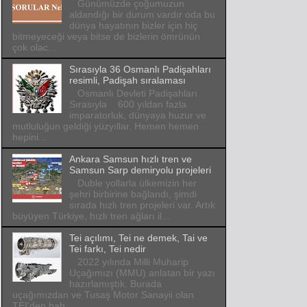
Günümüzde çoğumuzun
aldandığı bir durum vardır oda bu
dünya hayatının bizler için hiç
bitmeyeceği veya bitse de bizlerin ömrünün
çok olac...
Sırasıyla 36 Osmanlı Padişahları
resimli, Padişah sıralaması
Osmanlı Devleti Padişahları
Sırasıyla 600 yıldan fazla
imparatorluk, dünyaya huzur ve
mutluluğun geldiği yüzyıllar. Hemen hemen
hepini...
Ankara Samsun hızlı tren ve
Samsun Sarp demiryolu projeleri
Duble yollarla ülkemizin her
şehri birbirine bağlandı, şimdi
sırada hızlı tren projeleri var. Artık
büyüyen Türkiye, hızlı tren ağları il...
Tei açılımı, Tei ne demek, Tai ve
Tei farkı, Tei nedir
2022 yılında Milli Muharip
Uçağımızı (MMU) anlatan bir yazı
hazırlamıştık. Burada
uçağımızdan ve Tusaş Motor Sanayii olan
TEI'den bah...