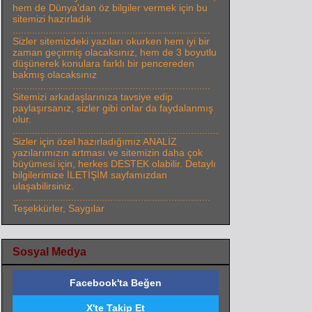
hem de Dünya'dan öz bilgiler vermek için bu
sitemizi hazırladık
.......................................................................
Sizler sitemizdeki yazıları okurken hem iyi bir
zaman geçirmiş olacaksınız, hem de 3 boyutlu
düşünerek konulara farklı bir pencereden
bakmış olacaksınız
.......................................................................
Sitemizi arkadaşlarınıza tavsiye edip
paylaşırsanız, sizler gibi onlar da faydalanmış
olur.
..........................................................................
Sizler için özel hazırladığımız ANALİZ
yazılarımızın artması ve sitemizin daha çok
büyümesi için, herkes DESTEK olabilir. Detaylı
bilgilerimize İLETİŞİM sayfamızdan
ulaşabilirsiniz.
.......................................................................
Teşekkürler, Saygılar
Sosyal Medya
Facebook'ta Beğen
X'te Takip Et