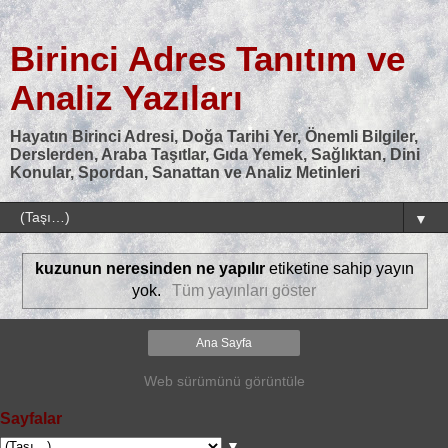
Birinci Adres Tanıtım ve
Analiz Yazıları
Hayatın Birinci Adresi, Doğa Tarihi Yer, Önemli Bilgiler,
Derslerden, Araba Taşıtlar, Gıda Yemek, Sağlıktan, Dini
Konular, Spordan, Sanattan ve Analiz Metinleri
▼
kuzunun neresinden ne yapılır
etiketine sahip yayın
yok.
Tüm yayınları göster
Ana Sayfa
Web sürümünü görüntüle
Sayfalar
▼