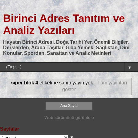
Birinci Adres Tanıtım ve
Analiz Yazıları
Hayatın Birinci Adresi, Doğa Tarihi Yer, Önemli Bilgiler,
Derslerden, Araba Taşıtlar, Gıda Yemek, Sağlıktan, Dini
Konular, Spordan, Sanattan ve Analiz Metinleri
▼
siper blok 4
etiketine sahip yayın yok.
Tüm yayınları
göster
Ana Sayfa
Web sürümünü görüntüle
Sayfalar
▼