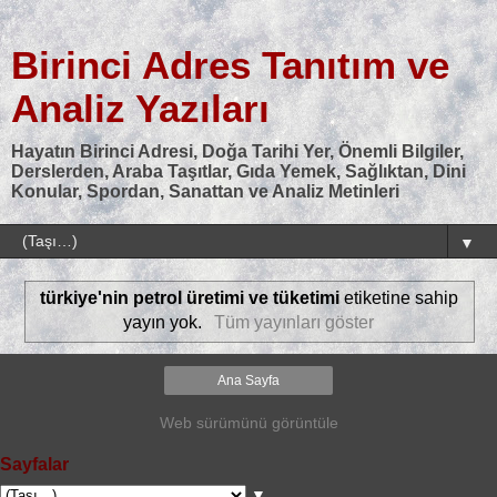
Birinci Adres Tanıtım ve
Analiz Yazıları
Hayatın Birinci Adresi, Doğa Tarihi Yer, Önemli Bilgiler,
Derslerden, Araba Taşıtlar, Gıda Yemek, Sağlıktan, Dini
Konular, Spordan, Sanattan ve Analiz Metinleri
▼
türkiye'nin petrol üretimi ve tüketimi
etiketine sahip
yayın yok.
Tüm yayınları göster
Ana Sayfa
Web sürümünü görüntüle
Sayfalar
▼