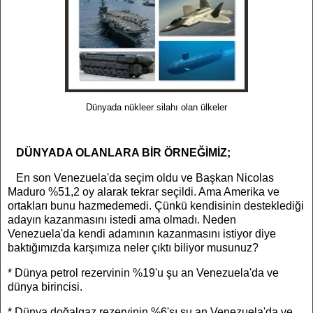
Dünyada nükleer silahı olan ülkeler
DÜNYADA OLANLARA BİR ÖRNEĞİMİZ;
En son Venezuela'da seçim oldu ve Başkan Nicolas
Maduro %51,2 oy alarak tekrar seçildi. Ama Amerika ve
ortakları bunu hazmedemedi. Çünkü kendisinin desteklediği
adayın kazanmasını istedi ama olmadı. Neden
Venezuela'da kendi adamının kazanmasını istiyor diye
baktığımızda karşımıza neler çıktı biliyor musunuz?
* Dünya petrol rezervinin %19'u şu an Venezuela'da ve
dünya
birincisi.
* Dünya doğalgaz rezervinin
%6'sı
şu an Venezuela'da ve