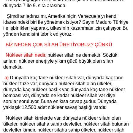
dünyada 7 ile 9. sıra arasında.
Şimdi anladınız mı, Amerika niçin Venezuela'yı kendi
idaresindeki biri ile yönetmek istiyor? Sayın Maduro Türkiye
ile işbirlikleri yaparak, ülkesinin kazanması için çalışıyor. Bu
yönden kendisini tebrik ediyoruz.
BİZ NEDEN ÇOK SİLAH ÜRETİYORUZ? ÇÜNKÜ
Nükleer silah nedir,
nükleer silah ne demektir: Sözlük
anlamı nükleer enerjiyle yıkım gücü büyük olan silah
demektir.
a)
Dünyada kaç tane nükleer silah var, dünyada kaç tane
nükleer füze var, dünyada nükleer silah olan ülkeler,
dünyada kaç nükleer başlık var, dünyada kaç tane nükleer
bombası var, dünyada ne kadar nükleer silah var diye
sorular soruluyor. Buna en kısa cevap şudur. Dünyada
yaklaşık 12.500 adet nükleer savaş başlığı vardır.
Nükleer silah kimlerde var, dünyada nükleer silahı olan
ülkeler, nükleer silaha sahip devletler, nükleer silah bulunan
devletler kimdir, nükleer silaha sahip ülkeler, nükleer silah