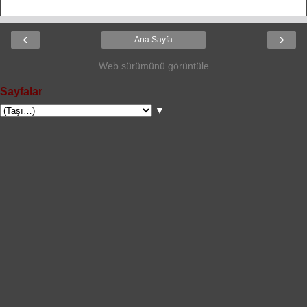
‹
›
Ana Sayfa
Web sürümünü görüntüle
Sayfalar
▼