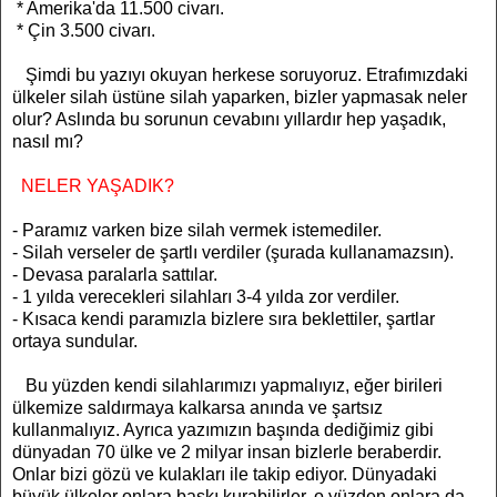
* Amerika'da 11.500 civarı.
* Çin 3.500 civarı.
Şimdi bu yazıyı okuyan herkese soruyoruz. Etrafımızdaki
ülkeler silah üstüne silah yaparken, bizler yapmasak neler
olur? Aslında bu sorunun cevabını yıllardır hep yaşadık,
nasıl mı?
NELER YAŞADIK?
- Paramız varken bize silah vermek istemediler.
- Silah verseler de şartlı verdiler (şurada kullanamazsın).
- Devasa paralarla sattılar.
- 1 yılda verecekleri silahları 3-4 yılda zor verdiler.
- Kısaca kendi paramızla bizlere sıra beklettiler, şartlar
ortaya sundular.
Bu yüzden kendi silahlarımızı yapmalıyız, eğer birileri
ülkemize saldırmaya kalkarsa anında ve şartsız
kullanmalıyız. Ayrıca yazımızın başında dediğimiz gibi
dünyadan 70 ülke ve 2 milyar insan bizlerle beraberdir.
Onlar bizi gözü ve kulakları ile takip ediyor. Dünyadaki
büyük ülkeler onlara baskı kurabilirler, o yüzden onlara da