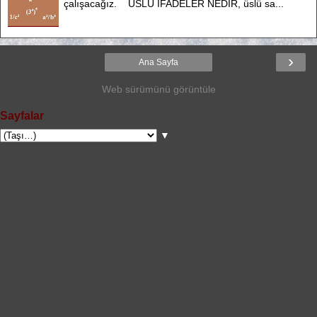
çalışacağız. ÜSLÜ İFADELER NEDİR, üslü sa...
›
Ana Sayfa
Web sürümünü görüntüle
Sayfalar
▼