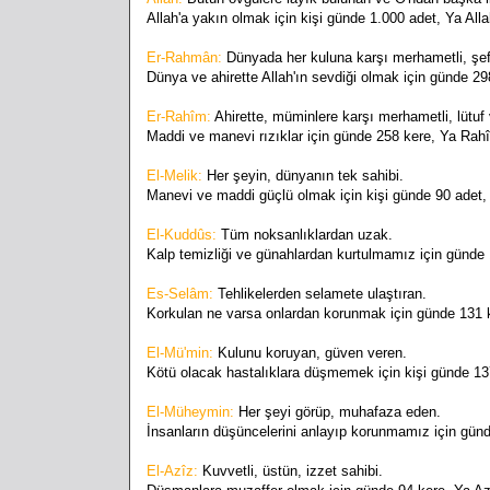
Allah'a yakın olmak için kişi günde 1.000 adet, Ya All
Er-Rahmân:
Dünyada her kuluna karşı merhametli, şe
Dünya ve ahirette Allah'ın sevdiği olmak için günde 
Er-Rahîm:
Ahirette, müminlere karşı merhametli, lütu
Maddi ve manevi rızıklar için günde 258 kere, Ya Rah
El-Melik:
Her şeyin, dünyanın tek sahibi.
Manevi ve maddi güçlü olmak için kişi günde 90 adet,
El-Kuddûs:
Tüm noksanlıklardan uzak.
Kalp temizliği ve günahlardan kurtulmamız için günde
Es-Selâm:
Tehlikelerden selamete ulaştıran.
Korkulan ne varsa onlardan korunmak için günde 131 
El-Mü'min:
Kulunu koruyan, güven veren.
Kötü olacak hastalıklara düşmemek için kişi günde 13
El-Müheymin:
Her şeyi görüp, muhafaza eden.
İnsanların düşüncelerini anlayıp korunmamız için gü
El-Azîz:
Kuvvetli, üstün, izzet sahibi.