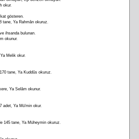
ah okur.
fkat gösteren.
298 tane, Ya Rahmân okuruz.
f ve ihsanda bulunan.
îm okunur.
 Ya Melik okur.
 170 tane, Ya Kuddûs okuruz.
kere, Ya Selâm okunur.
7 adet, Ya Mü'min okur.
nde 145 tane, Ya Müheymin okuruz.