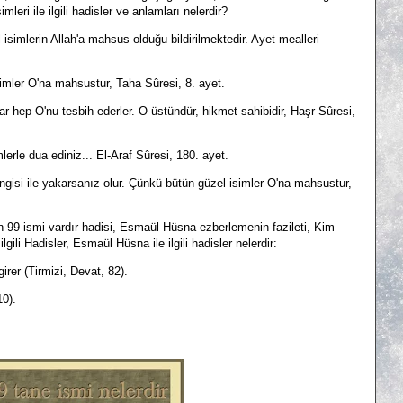
leri ile ilgili hadisler ve anlamları nelerdir?
isimlerin Allah'a mahsus olduğu bildirilmektedir. Ayet mealleri
imler O'na mahsustur, Taha Sûresi, 8. ayet.
ar hep O'nu tesbih ederler. O üstündür, hikmet sahibidir, Haşr Sûresi,
mlerle dua ediniz... El-Araf Sûresi, 180. ayet.
angisi ile yakarsanız olur. Çünkü bütün güzel isimler O'na mahsustur,
 ın 99 ismi vardır hadisi, Esmaül Hüsna ezberlemenin fazileti, Kim
 ilgili Hadisler, Esmaül Hüsna ile ilgili hadisler nelerdir:
irer (Tirmizi, Devat, 82).
10).