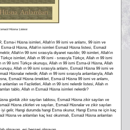
smaül Hüsna Listesi
-i Hüsna isimleri, Allah'ın 99 ismi ve anlamı, 99 isim ve
 Esma-ül Hüsna, Allah'ın isimleri Esmaül Hüsna listesi, Esmaül
, Allah'ın 99 ismi sırasıyla diyanet nasıldır, 99 isimleri, Allah'ın
 Türkçe isimleri, Allah ın 99 ismi - sırasıyla Türkçe, Allah ın 99 ismi
llah ın 99 ismi Türkçe okunuşu, Allah ın 99 ismi Esma-ül Hüsna, Allah
 okunuşu, Allah ın 99 ismi sırasıyla anlamı, Esmaül Hüsna 99 ismi ve
smaül Hüsnalar nelerdir, Allah ın 99 ismi sırasıyla anlamlarıyla, Allah
 Hüsna, Esmaül Hüsna örnekleri, Esma-ül Hüsna 99 ismi ve anlamı,
lamları ve Faziletleri, Allah ın 99 ismi nelerdir listesi, Allah ın
amları tablo, Allah ın Esmaül Hüsna isimleri nelerdir?
nlük zikir sayıları tablosu, Esmaül Hüsna zikir sayıları ve
Esmaül Hüsna zikirleri ve sayıları, Esmaül Hüsnalar ve zikir sayıları
 iyi gelir, Hangi durumda hangi Esma okunur, Hangi Esma ne için kaç
aül Hüsna ve anlamları kaç kez okunmalı, Esmaül Hüsna anlamları
ilah olmayan, eşi benzeri olmayan.