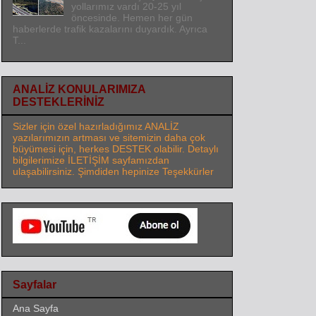
yollarımız vardı 20-25 yıl
öncesinde. Hemen her gün
haberlerde trafik kazalarını duyardık. Ayrıca
T...
ANALİZ KONULARIMIZA
DESTEKLERİNİZ
Sizler için özel hazırladığımız ANALİZ
yazılarımızın artması ve sitemizin daha çok
büyümesi için, herkes DESTEK olabilir. Detaylı
bilgilerimize İLETİŞİM sayfamızdan
ulaşabilirsiniz. Şimdiden hepinize Teşekkürler
Sayfalar
Ana Sayfa