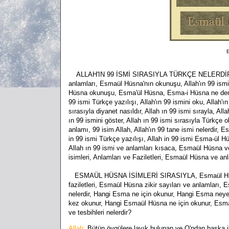
E
ALLAH'IN 99 İSMİ SIRASIYLA TÜRKÇE NELERDİR, Esma
anlamları, Esmaül Hüsna'nın okunuşu, Allah'ın 99 ismi
Hüsna okunuşu, Esma'ül Hüsna, Esma-i Hüsna ne demektir
99 ismi Türkçe yazılışı, Allah'ın 99 ismini oku, Allah'ın
sırasıyla diyanet nasıldır, Allah ın 99 ismi sırayla, A
ın 99 ismini göster, Allah ın 99 ismi sırasıyla Türkçe
anlamı, 99 isim Allah, Allah'ın 99 tane ismi nelerdir, E
in 99 ismi Türkçe yazılışı, Allah in 99 ismi Esma-ül
Allah ın 99 ismi ve anlamları kısaca, Esmaül Hüsna ve an
isimleri, Anlamları ve Faziletleri, Esmaül Hüsna ve anl
ESMAÜL HÜSNA İSİMLERİ SIRASIYLA, Esmaül Hüsna gü
faziletleri, Esmaül Hüsna zikir sayıları ve anlamları, 
nelerdir, Hangi Esma ne için okunur, Hangi Esma neye
kez okunur, Hangi Esmaül Hüsna ne için okunur, Esm
ve tesbihleri nelerdir?
Allah:
B
ütün övgülere layık bulunan ve O'ndan başka 