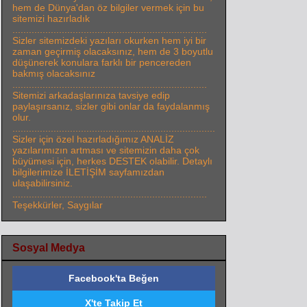
hem de Dünya'dan öz bilgiler vermek için bu
sitemizi hazırladık
.......................................................................
Sizler sitemizdeki yazıları okurken hem iyi bir
zaman geçirmiş olacaksınız, hem de 3 boyutlu
düşünerek konulara farklı bir pencereden
bakmış olacaksınız
.......................................................................
Sitemizi arkadaşlarınıza tavsiye edip
paylaşırsanız, sizler gibi onlar da faydalanmış
olur.
..........................................................................
Sizler için özel hazırladığımız ANALİZ
yazılarımızın artması ve sitemizin daha çok
büyümesi için, herkes DESTEK olabilir. Detaylı
bilgilerimize İLETİŞİM sayfamızdan
ulaşabilirsiniz.
.......................................................................
Teşekkürler, Saygılar
Sosyal Medya
Facebook'ta Beğen
X'te Takip Et