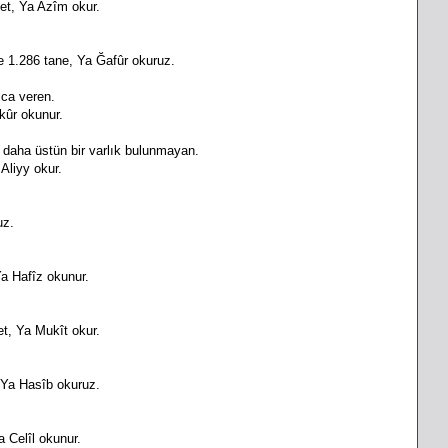
det, Ya Azîm okur.
e 1.286 tane, Ya Ğafûr okuruz.
lca veren.
ekûr okunur.
 daha üstün bir varlık bulunmayan.
 Aliyy okur.
uz.
Ya Hafîz okunur.
t, Ya Mukît okur.
 Ya Hasîb okuruz.
a Celîl okunur.