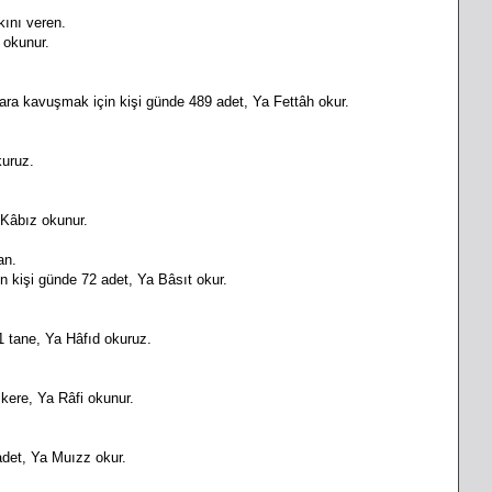
kını veren.
 okunur.
lara kavuşmak için kişi günde 489 adet, Ya Fettâh okur.
kuruz.
 Kâbız okunur.
an.
in kişi günde 72 adet, Ya Bâsıt okur.
 tane, Ya Hâfıd okuruz.
kere, Ya Râfi okunur.
 adet, Ya Muızz okur.