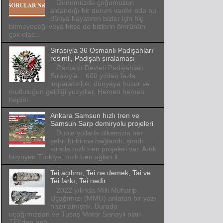
Günümüzde çoğumuzun
aldandığı bir durum vardır oda bu
dünya hayatının bizler için hiç
bitmeyeceği veya bitse de bizlerin ömrünün
çok olac...
Sırasıyla 36 Osmanlı Padişahları
resimli, Padişah sıralaması
Osmanlı Devleti Padişahları
Sırasıyla 600 yıldan fazla
imparatorluk, dünyaya huzur ve
mutluluğun geldiği yüzyıllar. Hemen hemen
hepini...
Ankara Samsun hızlı tren ve
Samsun Sarp demiryolu projeleri
Duble yollarla ülkemizin her
şehri birbirine bağlandı, şimdi
sırada hızlı tren projeleri var. Artık
büyüyen Türkiye, hızlı tren ağları il...
Tei açılımı, Tei ne demek, Tai ve
Tei farkı, Tei nedir
2022 yılında Milli Muharip
Uçağımızı (MMU) anlatan bir yazı
hazırlamıştık. Burada
uçağımızdan ve Tusaş Motor Sanayii olan
TEI'den bah...