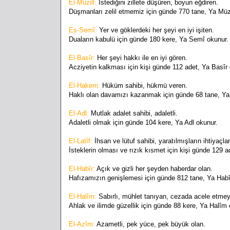
El-Müzill:
İstediğini zillete düşüren, boyun eğdiren.
Düşmanları zelil etmemiz için günde 770 tane, Ya Müzi
Es-Semî:
Yer ve göklerdeki her şeyi en iyi işiten.
Duaların kabulü için günde 180 kere, Ya Semî okunur.
El-Basîr:
Her şeyi hakkı ile en iyi gören.
Acziyetin kalkması için kişi günde 112 adet, Ya Basîr 
El-Hakem:
Hüküm sahibi, hükmü veren.
Haklı olan davamızı kazanmak için günde 68 tane, Y
El-Adl:
Mutlak adalet sahibi, adaletli.
Adaletli olmak için günde 104 kere, Ya Adl okunur.
El-Latîf:
İhsan ve lütuf sahibi, yaratılmışların ihtiyaçlar
İsteklerin olması ve rızık kısmet için kişi günde 129 ad
El-Habîr:
Açık ve gizli her şeyden haberdar olan.
Hafızamızın genişlemesi için günde 812 tane, Ya Habî
El-Halîm:
Sabırlı, mühlet tanıyan, cezada acele etme
Ahlak ve ilimde güzellik için günde 88 kere, Ya Halîm 
El-Azîm:
Azametli, pek yüce, pek büyük olan.