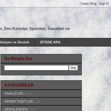
tan, Dini Konular, Spordan, Sanattan ve
İletişim ve Destek
SİTEDE ARA
Bu Blogda Ara
KATEGORİLER
ANALİZLER
(183)
ARABA TAŞITLAR
(14)
DERSLERDEN
(46)