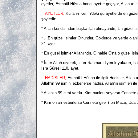
ayetler, Esmaül Hüsna hangi ayette geçiyor, Allah ın isim
AYETLER,
Kur'an-ı Kerim'deki şu ayetlerde en güzel 
şöyledir:
* Allah kendisinden başka ilah olmayandır, En güzel is
* ...En güzel isimler O'nundur. Göklerde ve yerde olanl
24. ayet.
* En güzel isimler Allah'ındır. O halde O'na o güzel isi
* İster Allah diyerek, ister Rahman diyerek yakarın; h
İsra Sûresi 110. ayet.
HADİSLER,
Esmaü l Hüsna ile ilgili Hadisler, Allah
Allah'ın 99 ismini ezberlerse hadisi, Allah'ın isimleri ile
* Allah'ın 99 ismi vardır. Kim bunları sayarsa Cennete g
* Kim onları ezberlerse Cennete girer (İbn Mace, Dua 