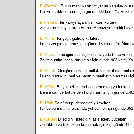
Er-Rezzâk:
Bütün mahlukatın ihtiyacını karşılayıp, rız
Bol ve rızıklı bir ömür için günde 308 kere, Ya Rezzâk
El-Fettâh:
Her kapıyı açan, darlıktan kurtaran.
Zorlukları kolaylaştıran Esma: Manevi ve maddi hayır
El-Alîm:
Her şeyi, gizli/açık, bilen.
İlmen zengin olmamız için günde 150 tane, Ya Âlim o
El-Kâbız:
İstediğine darlık, belli seviyede tutup veren.
Zalimin zulmünden kurtulmak için günde 903 kere, Ya
El-Bâsıt:
Dilediğine genişlik bolluk veren, ihsanı bol ol
İşlerin büyüyüp, mal ve paranın bereketinin artması iç
El-Hâfıd:
En yüksek mertebeden en aşağıya indiren.
Belalardan ve kötülerden korunmamız için günde 1.481
Er-Râfi:
Şeref verip, dereceleri yükselten.
İşinde ve insanlar arasında yükselmek için günde 351 
El-Muızz:
Dilediğini, istediğini aziz eden, yücelten.
Zelillikten ve fakirlikten korunmak için kişi günde 117