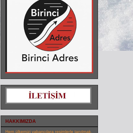
HAKKIMIZDA
Hem ülkemizi yabancılara resimlerle tanıtmak,