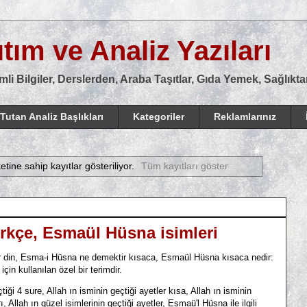
tım ve Analiz Yazıları
mli Bilgiler, Derslerden, Araba Taşıtlar, Gıda Yemek, Sağlık
Tutan Analiz Başlıkları
Kategoriler
Reklamlarınız
etine sahip kayıtlar gösteriliyor.
Tüm kayıtları göster
Türkçe, Esmaül Hüsna isimleri
din, Esma-i Hüsna ne demektir kısaca, Esmaül Hüsna kısaca nedir:
için kullanılan özel bir terimdir.
4 sure, Allah ın isminin geçtiği ayetler kısa, Allah ın isminin
 Allah ın güzel isimlerinin geçtiği ayetler, Esmaü'l Hüsna ile ilgili