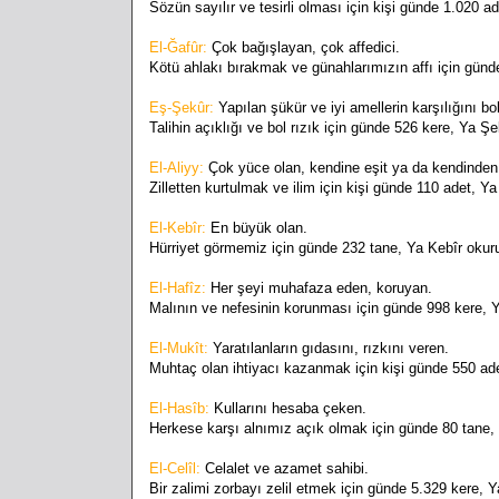
Sözün sayılır ve tesirli olması için kişi günde 1.020 a
El-Ğafûr:
Çok bağışlayan, çok affedici.
Kötü ahlakı bırakmak ve günahlarımızın affı için günd
Eş-Şekûr:
Yapılan şükür ve iyi amellerin karşılığını bo
Talihin açıklığı ve bol rızık için günde 526 kere, Ya Ş
El-Aliyy:
Çok yüce olan, kendine eşit ya da kendinden
Zilletten kurtulmak ve ilim için kişi günde 110 adet, Ya
El-Kebîr:
En büyük olan.
Hürriyet görmemiz için günde 232 tane, Ya Kebîr okur
El-Hafîz:
Her şeyi muhafaza eden, koruyan.
Malının ve nefesinin korunması için günde 998 kere, 
El-Mukît:
Yaratılanların gıdasını, rızkını veren.
Muhtaç olan ihtiyacı kazanmak için kişi günde 550 ade
El-Hasîb:
Kullarını hesaba çeken.
Herkese karşı alnımız açık olmak için günde 80 tane,
El-Celîl:
Celalet ve azamet sahibi.
Bir zalimi zorbayı zelil etmek için günde 5.329 kere, Y