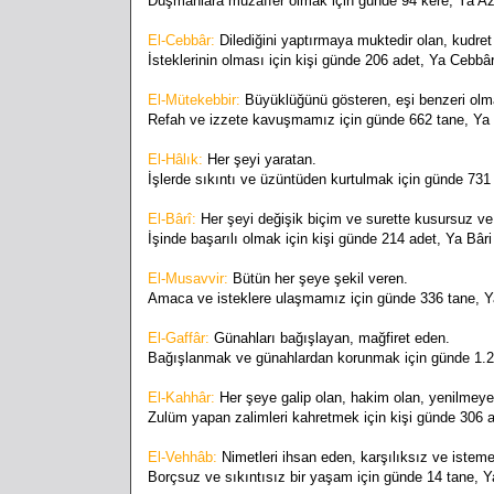
Düşmanlara muzaffer olmak için günde 94 kere, Ya Az
El-Cebbâr:
Dilediğini yaptırmaya muktedir olan, kudret
İsteklerinin olması için kişi günde 206 adet, Ya Cebbâr
El-Mütekebbir:
Büyüklüğünü gösteren, eşi benzeri ol
Refah ve izzete kavuşmamız için günde 662 tane, Ya
El-Hâlık:
Her şeyi yaratan.
İşlerde sıkıntı ve üzüntüden kurtulmak için günde 731
El-Bârî:
Her şeyi değişik biçim ve surette kusursuz v
İşinde başarılı olmak için kişi günde 214 adet, Ya Bâri
El-Musavvir:
Bütün her şeye şekil veren.
Amaca ve isteklere ulaşmamız için günde 336 tane, Y
El-Gaffâr:
Günahları bağışlayan, mağfiret eden.
Bağışlanmak ve günahlardan korunmak için günde 1.2
El-Kahhâr:
Her şeye galip olan, hakim olan, yenilmeye
Zulüm yapan zalimleri kahretmek için kişi günde 306 
El-Vehhâb:
Nimetleri ihsan eden, karşılıksız ve istem
Borçsuz ve sıkıntısız bir yaşam için günde 14 tane, 