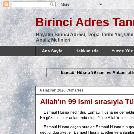
Birinci Adres Tanı
Hayatın Birinci Adresi, Doğa Tarihi Yer, Öne
Analiz Metinleri
Ana Sayfa
Hakkımızda
Yüzde Yüz 
Esmaül Hüsna 99 ismi ve Anlamı
etik
6 Haziran 2026 Cumartesi
Allah'ın 99 ismi sırasıyla 
Esmaül Hüsna nedir din, Esmaül Hüsna ne demektir 
En güzel isimler anlamında olup, Yüce Allah'ın isimleri 
Esmaül Hüsna geçen sureler, Esmaül Hüsna nın geçtiği 
geçtiği dua ayetler, Esmaül Hüsna ayetleri ve anlamları,