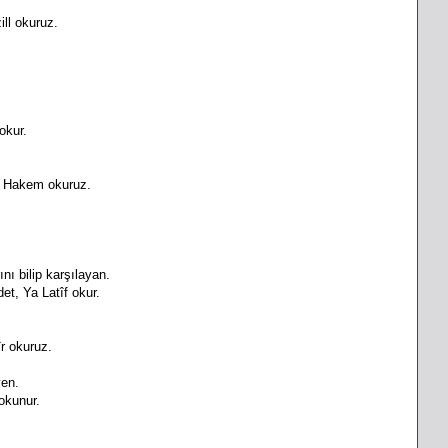
ll okuruz.
okur.
a Hakem okuruz.
ını bilip karşılayan.
et, Ya Latîf okur.
r okuruz.
yen.
okunur.