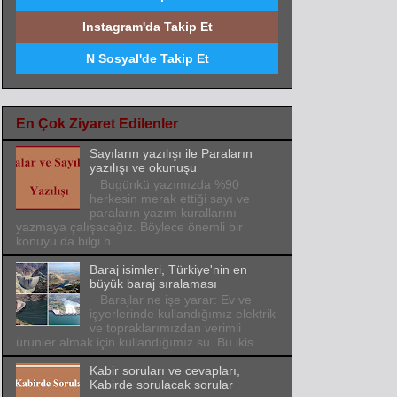
Instagram'da Takip Et
N Sosyal'de Takip Et
En Çok Ziyaret Edilenler
Sayıların yazılışı ile Paraların
yazılışı ve okunuşu
Bugünkü yazımızda %90
herkesin merak ettiği sayı ve
paraların yazım kurallarını
yazmaya çalışacağız. Böylece önemli bir
konuyu da bilgi h...
Baraj isimleri, Türkiye'nin en
büyük baraj sıralaması
Barajlar ne işe yarar: Ev ve
işyerlerinde kullandığımız elektrik
ve topraklarımızdan verimli
ürünler almak için kullandığımız su. Bu ikis...
Kabir soruları ve cevapları,
Kabirde sorulacak sorular