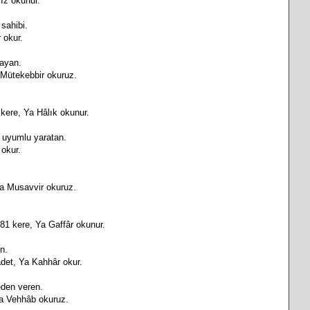
îz okunur.
 sahibi.
 okur.
mayan.
 Mütekebbir okuruz.
 kere, Ya Hâlık okunur.
e uyumlu yaratan.
 okur.
a Musavvir okuruz.
81 kere, Ya Gaffâr okunur.
n.
adet, Ya Kahhâr okur.
eden veren.
Ya Vehhâb okuruz.