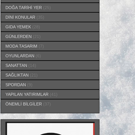
DOĞA TARİHİ YER
(25)
DİNİ KONULAR
(35)
GIDA YEMEK
(28)
GÜNLERDEN
(21)
MODA TASARIM
(7)
OYUNLARDAN
(6)
SANATTAN
(14)
SAĞLIKTAN
(21)
SPORDAN
(9)
YAPILAN YATIRIMLAR
(41)
ÖNEMLİ BİLGİLER
(37)