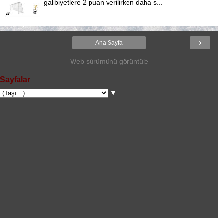
galibiyetlere 2 puan verilirken daha s...
›
Ana Sayfa
Web sürümünü görüntüle
Sayfalar
▼