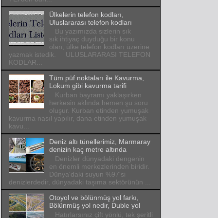
Ülkelerin telefon kodları,
Uluslararası telefon kodları
Bu yazımızda sizlerin sık
sık ihtiyaç duyduğu bir konu
olan, ülke telefon kodları üzerine
yazmak istedik. ULUSLARARASI TELEFON
KODLAR...
Tüm püf noktaları ile Kavurma,
Lokum gibi kavurma tarifi
Kurban bayramı yaklaşırken
herkesin aklında hemen şu soru
oluşur. Kurban etinden yumuşak
kavurma nasıl yapılır, dana etinden yumuşak
kavu...
Deniz altı tünellerimiz, Marmaray
denizin kaç metre altında
Denizler dünyadaki dengenin
en önemli merkezlerinden biridir.
Dünya'daki suyun %97'si
denizlerdedir, dünyadaki taşıma sektörünün ...
Otoyol ve bölünmüş yol farkı,
Bölünmüş yol nedir, Duble yol
Hatırlarsınız çift yönlü, tek şeritli