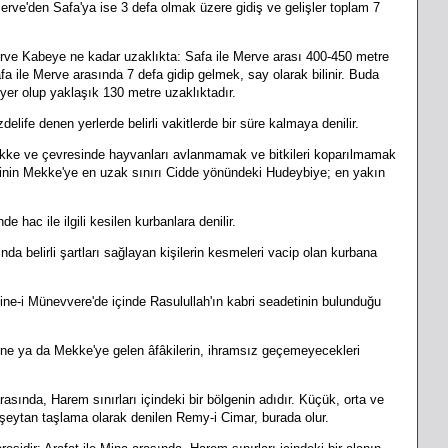
erve'den Safa'ya ise 3 defa olmak üzere gidiş ve gelişler toplam 7
rve Kabeye ne kadar uzaklıkta: Safa ile Merve arası 400-450 metre
a ile Merve arasında 7 defa gidip gelmek, say olarak bilinir. Buda
yer olup yaklaşık 130 metre uzaklıktadır.
life denen yerlerde belirli vakitlerde bir süre kalmaya denilir.
kke ve çevresinde hayvanları avlanmamak ve bitkileri koparılmamak
gesinin Mekke'ye en uzak sınırı Cidde yönündeki Hudeybiye; en yakın
hac ile ilgili kesilen kurbanlara denilir.
a belirli şartları sağlayan kişilerin kesmeleri vacip olan kurbana
ne-i Münevvere'de içinde Rasulullah'ın kabri seadetinin bulunduğu
ne ya da Mekke'ye gelen âfâkilerin, ihramsız geçemeyecekleri
sında, Harem sınırları içindeki bir bölgenin adıdır. Küçük, orta ve
şeytan taşlama olarak denilen Remy-i Cimar, burada olur.