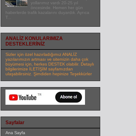
yollarımız vardı 20-25 yıl
öncesinde. Hemen her gün
haberlerde trafik kazalarını duyardık. Ayrıca
T...
ANALİZ KONULARIMIZA
DESTEKLERİNİZ
Sizler için özel hazırladığımız ANALİZ
yazılarımızın artması ve sitemizin daha çok
büyümesi için, herkes DESTEK olabilir. Detaylı
bilgilerimize İLETİŞİM sayfamızdan
ulaşabilirsiniz. Şimdiden hepinize Teşekkürler
Sayfalar
Ana Sayfa