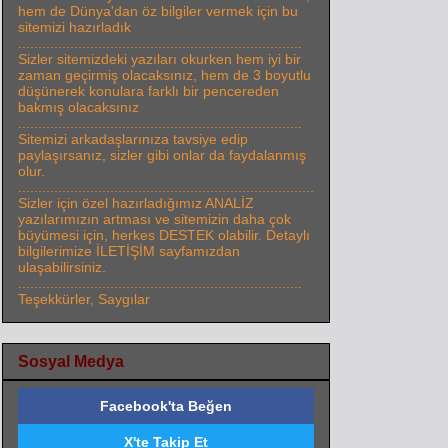
hem de Dünya'dan öz bilgiler vermek için bu
sitemizi hazırladık
.......................................................................
Sizler sitemizdeki yazıları okurken hem iyi bir
zaman geçirmiş olacaksınız, hem de 3 boyutlu
düşünerek konulara farklı bir pencereden
bakmış olacaksınız
.......................................................................
Sitemizi arkadaşlarınıza tavsiye edip
paylaşırsanız, sizler gibi onlar da faydalanmış
olur.
..........................................................................
Sizler için özel hazırladığımız ANALİZ
yazılarımızın artması ve sitemizin daha çok
büyümesi için, herkes DESTEK olabilir. Detaylı
bilgilerimize İLETİŞİM sayfamızdan
ulaşabilirsiniz.
.......................................................................
Teşekkürler, Saygılar
Sosyal Medya
Facebook'ta Beğen
X'te Takip Et