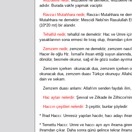
Müzdelife nedir,
Müzdelife ne demektir, Müzdelife nere
adıdır. Burada vakfe yapmak vaciptir.
Ravza-i Mutahhara nedir,
Ravza-i Mutahhara ne demek
Mutahhara ne demektir: Mescidi Nebi'nin Rasulullah Efe
(10*20 mt) bir alandır.
Tehallül nedir,
tehallül ne demektir: Hac ve Umre için
yasaklarının sona ermesi ile tıraş olup, ihramdan çıkma
Zemzem nedir,
zemzem ne demektir, zemzem nasıl içi
Hacer ile oğlu Hz. İsmail'e ihsan ettiği suyun alanın
dönülür, besmele okunur, sağ el ile gözü sudan ayırmad
Zemzem içerken okunacak dua, zemzem içerken ok
okunacak dua, zemzem duası Türkçe okunuşu: Allahümme
dain ve sekam.
Zemzem duası anlamı: Allah'ım senden faydalı ilim, bol
Hac ayları nelerdir:
Şevval ve Zilkade ile Zilhicce'nin
Haccın çeşitleri nelerdir:
3 çeşittir, bunlar şöyledir:
* İfrad Haccı: Umresiz yapılan hacdır, hacı adayı ihram
* Temettu Haccı: Umre ve haccı ayrı ayrı ihrama girer
ihramdan çıkar. Daha sonra günü gelince tekrar ihrama g