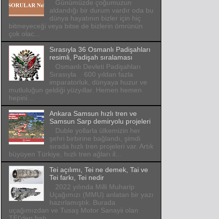
Günümüzde çoğumuzun
aldandığı bir durum vardır oda bu
dünya hayatının bizler için hiç
bitmeyeceği veya bitse de bizlerin ömrünün
çok olac...
Sırasıyla 36 Osmanlı Padişahları
resimli, Padişah sıralaması
Osmanlı Devleti Padişahları
Sırasıyla 600 yıldan fazla
imparatorluk, dünyaya huzur ve
mutluluğun geldiği yüzyıllar. Hemen hemen
hepini...
Ankara Samsun hızlı tren ve
Samsun Sarp demiryolu projeleri
Duble yollarla ülkemizin her
şehri birbirine bağlandı, şimdi
sırada hızlı tren projeleri var. Artık
büyüyen Türkiye, hızlı tren ağları il...
Tei açılımı, Tei ne demek, Tai ve
Tei farkı, Tei nedir
2022 yılında Milli Muharip
Uçağımızı (MMU) anlatan bir yazı
hazırlamıştık. Burada
uçağımızdan ve Tusaş Motor Sanayii olan
TEI'den bah...