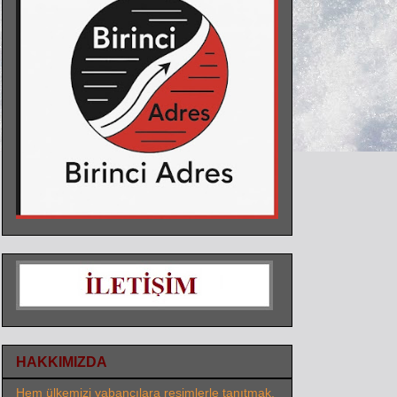
HAKKIMIZDA
Hem ülkemizi yabancılara resimlerle tanıtmak,