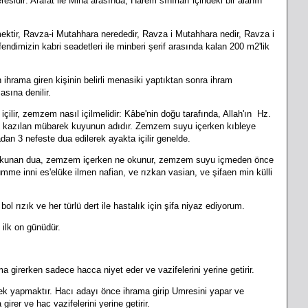
sidir: Arafat ile Mina arasında, Harem sınırları içindeki bir alanın
tir, Ravza-i Mutahhara nerededir, Ravza i Mutahhara nedir, Ravza i
ndimizin kabri seadetleri ile minberi şerif arasında kalan 200 m2'lik
 ihrama giren kişinin belirli menasiki yaptıktan sonra ihram
sına denilir.
lir, zemzem nasıl içilmelidir: Kâbe'nin doğu tarafında, Allah'ın Hz.
da, kazılan mübarek kuyunun adıdır. Zemzem suyu içerken kıbleye
an 3 nefeste dua edilerek ayakta içilir genelde.
unan dua, zemzem içerken ne okunur, zemzem suyu içmeden önce
 inni es'elüke ilmen nafian, ve rızkan vasian, ve şifaen min külli
 rızık ve her türlü dert ile hastalık için şifa niyaz ediyorum.
 ilk on günüdür.
a girerken sadece hacca niyet eder ve vazifelerini yerine getirir.
ek yapmaktır. Hacı adayı önce ihrama girip Umresini yapar ve
irer ve hac vazifelerini yerine getirir.