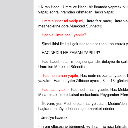
* Kıran Haccı: Umre ve Haccı bir ihramda yapmak olu
yapar, sonra ihramdan çıkmadan Haccı yapar.
Umre sünnet mi vacip mi,
Umre farz mıdır, Umre vac
mezheplerine göre Müekked Sünnet'tir.
Hac ve Umre nasıl yapılır?
Şimdi ikisi ile ilgili çok sorulan sorularla konumuzu
HAC NEDİR NE ZAMAN YAPILIR?
Hac ibadeti İslam'ın beşinci şartıdır, dolayısı ile ş
Umre ise Müekked Sünnettir.
Hac ne zaman yapılır,
Hac nedir ne zaman yapılır: H
yazalım. Hac her yılın Zilhicce ayının, 8 ile 13. günleri
Hac nasıl yapılır,
Hac nedir, nasıl yapılır: Hac Mekk
Mina olmak üzere kutsal mekanlarda Peygamber Efendimiz
İlk varış yeri Medine olan hac yolcuları, Medine'den 
başkanının söylediklerine göre hareket ederler:
- Umre'ye hazırlık.
- İhram elbisesine bürünmek ve ihram namazı kılmak.