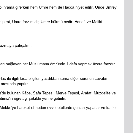
p ihrama girerken hem Umre hem de Hacca niyet edilir. Önce Umreyi
ip mi, Umre farz midir, Umre hükmü nedir: Hanefi ve Maliki
 yazmaya çalışalım.
artları sağlayan her Müslümana ömründe 1 defa yapmak üzere farzdır.
ac ile ilgili kısa bilgileri yazdıktan sonra diğer sorunun cevabını
 arasında yapılır.
e'de bulunan Kâbe, Safa Tepesi, Merve Tepesi, Arafat, Müzdelife ve
'in öğrettiği şekilde yerine getirilir.
Mekke'ye hareket etmeden evvel otellerde şunları yaparlar ve kafile