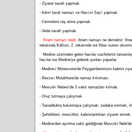
- Ziyaret tavafı yapmak.
- Adım tavaf namazı ve Haccın Say'ı yapmak.
- Cemrelere taş atma yapmak.
- Veda tavafı yapmak.
İhram namazı nedir,
ihram namazı ne demektir: İhr
rekatında Kâfirun, 2. rekatında ise İhlas suresi okunmas
Medine üzerinden gelen hacılar vazifelerini tamamlay
hacılar ise Medine'ye giderek şunları yaparlar.
- Medine-i Münevvere'de Peygamberimizin kabrini ziya
- Ravza-i Mutahhara'da namaz kılınması.
- Mescid-i Nebevi'de 5 vakit namazları kılmak.
- Oruç tutmaya çalışmak.
- Tasaddukta bulunmaya çalışmak, sadaka vermek, iht
- Şehitlikleri, mescitleri, kabristanlıkları ziyaret etmek
- Medine'den ayrılma vakti geldiğinde Mescid-i Nebi'de