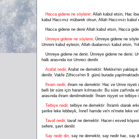
Hacca gidene ne söylenir:
Allah kabul etsin, Hac ibad
kabul Haccınız mübarek olsun, Allah Haccınızı kabul 
Hacca gidene ne denir Allah kabul etsin, Hacca gidene 
Umreye gidene ne söylenir,
Ümreye gidene ne söylenir
Umreni kabul eylesin, Allah dualarınızı kabul etsin, 
Umreye gidene ne denir, Ümreye gidene ne denir, Umrey
halk arasında ise Umreci denilir.
Arafat nedir,
Arafat ne demektir: Mekke'nin yaklaşı
denilir. Vakfe Zilhicce'nin 9. günü burada yapılmaktad
İhram nedir,
ihram ne demektir: Hac ve Umre niyeti il
belli bir süre için haram kılmasıdır. Bu süre zarfında e
arasında ihram denilmektedir. İhram niyyet ve telbiye i
Telbiye nedir,
telbiye ne demektir: İhramlı olarak e
şerike leke lebbeyk, İnne'l hamde ve'n ni'mete leke ve'l
Tavaf nedir,
tavaf ne demektir: Hacer-i esved köşesin
sefere, şavt denilir.
Say nedir din,
say ne demektir, say nedir hac, say ib