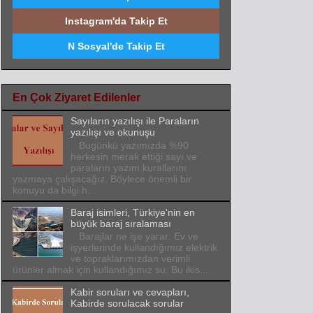
Instagram'da Takip Et
N Sosyal'de Takip Et
En Çok Ziyaret Edilenler
Sayıların yazılışı ile Paraların
yazılışı ve okunuşu
Bugünkü yazımızda %90
herkesin merak ettiği sayı ve
paraların yazım kurallarını
yazmaya çalışacağız. Böylece önemli bir
konuyu da bilgi h...
Baraj isimleri, Türkiye'nin en
büyük baraj sıralaması
Barajlar ne işe yarar: Ev ve
işyerlerinde kullandığımız elektrik
ve topraklarımızdan verimli
ürünler almak için kullandığımız su. Bu ikis...
Kabir soruları ve cevapları,
Kabirde sorulacak sorular