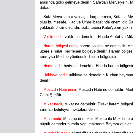
arasında gidip gelmeye denilir. Safa'dan Merve'ye 4, M
defadır.
Safa Merve arası yaklaşık kaç metredir, Safa ile Me
olup bu mesafe, Hac ve Umre ibadetinde önemlidir. Saf
yaklaşık 3 km civarıdır. Safa tepesi Kabe'ye en yakın 
Vakfe nedir,
vakfe ne demektir: Hacda Arafat ve Müzde
Harem bölgesi nedir,
harem bölgesi ne demektir: Me
üzere sınırları belirlenen bölgeye denilir. Harem böl
sınırıysa Medine yönündeki Tenim bölgesidir.
Hedy nedir,
hedy ne demektir: Hacda harem bölgesinde 
Udhiyye nedir,
udhiyye ne demektir: Kurban bayramınd
denilir.
Mescid-i Nebi nedir,
Mescid-i Nebi ne demektir: Medi
Cami Şeriftir.
Mikat nedir,
Mikat ne demektir: Direkt harem bölgesi
sınırları belirleyen noktalara denilir.
Mina nedir,
Mina ne demektir: Mekke ile Müzdelife ara
büyük cemreler burada yapılmaktadır. Bayram günleri 