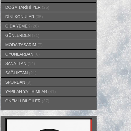
DOĞA TARİHİ YER
(25)
DİNİ KONULAR
(35)
GIDA YEMEK
(28)
GÜNLERDEN
(21)
MODA TASARIM
(7)
OYUNLARDAN
(6)
SANATTAN
(14)
SAĞLIKTAN
(21)
SPORDAN
(9)
YAPILAN YATIRIMLAR
(41)
ÖNEMLİ BİLGİLER
(37)