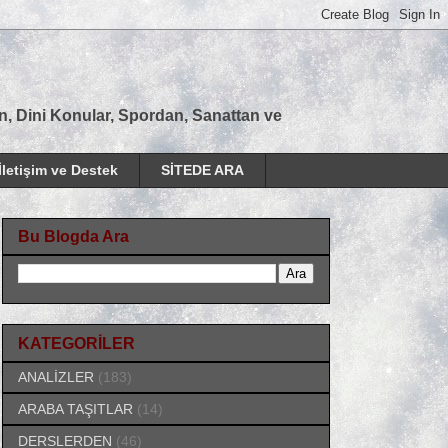
tan, Dini Konular, Spordan, Sanattan ve
İletişim ve Destek
SİTEDE ARA
Bu Blogda Ara
KATEGORİLER
ANALİZLER
(183)
ARABA TAŞITLAR
(14)
DERSLERDEN
(46)