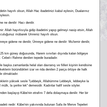
etin hayırlı olsun, Allah Hac ibadetinizi kabul eylesin, Dualarınız
eylesin.
ne denilir: Hacı denilir.
: Allah hayırlısıyla gidip ibadetini yapıp gelmeyi nasip etsin, Allah
Yolculuğunuz mübarek Umreniz hayırlı olsun.
e gidene ne denilir, Ümreye gidene ne denilir: Mu'temir denilir,
k 25 km güney doğusunda, Harem sınırları dışında kalan bölgeye
ır. Cebel-i Rahme denilen tepede buradadır.
e başka zamanlarda helal olan davranış ve fiilleri kişinin kendisine
rkeklerin büründükleri izar ve rida denilen 2 parça örtüye de halk
le olmaktadır.
rkeklerin yüksek sesle ''Lebbeyk, Allahümme Lebbeyk, lebbeyke la
 mülk, la şerike lek'' demesidir. Kadınlar hafif sesle söyler.
den başlayıp Kâbe'nin etrafını 7 defa dolaşmaya denilir. Her bir
adeti nedir: Kâbe'nin yakınında bulunan Safa ile Merve Tepeleri