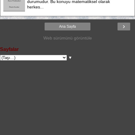
durumudur. Bu konuyu matematiksel olarak
herkes...
›
Ana Sayfa
Web sürümünü görüntüle
Sayfalar
▼