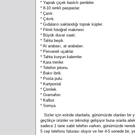
* Yaprak çiçek baskılı perdeler.
* 8-10 renkli paspaslar.
* Çarık.
* Çıkrık.
* Gıdaların saklandığı toprak küpler.
* Filmli fotoğraf makinesi.
* Büyük duvar saati.
* Tahta beşik.
* At arabası, at arabaları.
* Pervaneli uçaklar.
* Tahta kurşun kalemler.
* Kara trenler.
* Telefon jetonu.
* Bakır ibrik.
* Posta pulu.
* Kartpostal.
* Çömlek.
* Gramafon.
* Kalbur.
* Somya.
Sizler için eskide olanlarla, günümüzde olanları bir ya
geçtikçe ürünler ve teknoloji gelişiyor buna oranla ai
sadece 1 tane sabit telefon varken, günümüzde neredey
5 cep telefonu faturası oluyor ve her 4-5 senede bir, 