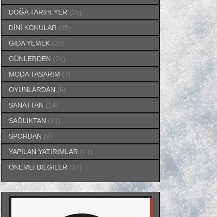
DOĞA TARİHİ YER
(25)
DİNİ KONULAR
(35)
GIDA YEMEK
(28)
GÜNLERDEN
(21)
MODA TASARIM
(7)
OYUNLARDAN
(6)
SANATTAN
(14)
SAĞLIKTAN
(21)
SPORDAN
(9)
YAPILAN YATIRIMLAR
(41)
ÖNEMLİ BİLGİLER
(37)