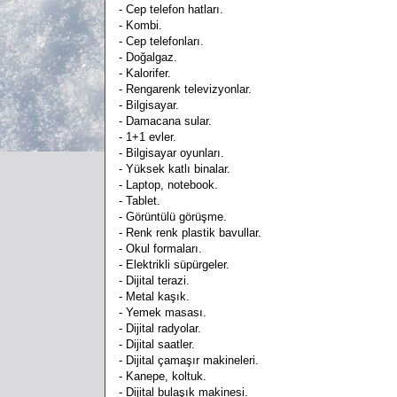
- Cep telefon hatları.
- Kombi.
- Cep telefonları.
- Doğalgaz.
- Kalorifer.
- Rengarenk televizyonlar.
- Bilgisayar.
- Damacana sular.
- 1+1 evler.
- Bilgisayar oyunları.
- Yüksek katlı binalar.
- Laptop, notebook.
- Tablet.
- Görüntülü görüşme.
- Renk renk plastik bavullar.
- Okul formaları.
- Elektrikli süpürgeler.
- Dijital terazi.
- Metal kaşık.
- Yemek masası.
- Dijital radyolar.
- Dijital saatler.
- Dijital çamaşır makineleri.
- Kanepe, koltuk.
- Dijital bulaşık makinesi.