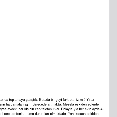
zıda toplamaya çalıştık. Burada bir şeyi fark ettiniz mi? Yıllar
lelerin harcamaları aşırı derecede artmakta. Mesela eskiden evlerde
se evdeki her kişinin cep telefonu var. Dolayısıyla her evin ayda 4-
yeni cep telefonları alma durumları olmaktadır. Yani kısaca eskiden