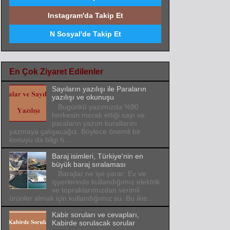
Instagram'da Takip Et
N Sosyal'de Takip Et
En Çok Ziyaret Edilenler
Sayıların yazılışı ile Paraların
yazılışı ve okunuşu
Bugünkü yazımızda %90
herkesin merak ettiği sayı ve
paraların yazım kurallarını
yazmaya çalışacağız. Böylece önemli bir
konuyu da bilgi h...
Baraj isimleri, Türkiye'nin en
büyük baraj sıralaması
Barajlar ne işe yarar: Ev ve
işyerlerinde kullandığımız elektrik
ve topraklarımızdan verimli
ürünler almak için kullandığımız su. Bu ikis...
Kabir soruları ve cevapları,
Kabirde sorulacak sorular