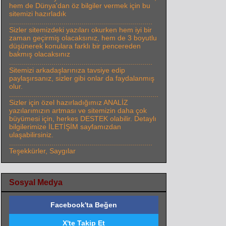
hem de Dünya'dan öz bilgiler vermek için bu
sitemizi hazırladık
.......................................................................
Sizler sitemizdeki yazıları okurken hem iyi bir
zaman geçirmiş olacaksınız, hem de 3 boyutlu
düşünerek konulara farklı bir pencereden
bakmış olacaksınız
.......................................................................
Sitemizi arkadaşlarınıza tavsiye edip
paylaşırsanız, sizler gibi onlar da faydalanmış
olur.
..........................................................................
Sizler için özel hazırladığımız ANALİZ
yazılarımızın artması ve sitemizin daha çok
büyümesi için, herkes DESTEK olabilir. Detaylı
bilgilerimize İLETİŞİM sayfamızdan
ulaşabilirsiniz.
.......................................................................
Teşekkürler, Saygılar
Sosyal Medya
Facebook'ta Beğen
X'te Takip Et