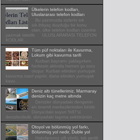
Ülkelerin telefon kodları,
Uluslararası telefon kodları
Bu yazımızda sizlerin sık
sık ihtiyaç duyduğu bir konu
olan, ülke telefon kodları üzerine
yazmak istedik. ULUSLARARASI TELEFON
KODLAR...
Tüm püf noktaları ile Kavurma,
Lokum gibi kavurma tarifi
Kurban bayramı yaklaşırken
herkesin aklında hemen şu soru
oluşur. Kurban etinden yumuşak
kavurma nasıl yapılır, dana etinden yumuşak
kavu...
Deniz altı tünellerimiz, Marmaray
denizin kaç metre altında
Denizler dünyadaki dengenin
en önemli merkezlerinden biridir.
Dünya'daki suyun %97'si
denizlerdedir, dünyadaki taşıma sektörünün ...
Otoyol ve bölünmüş yol farkı,
Bölünmüş yol nedir, Duble yol
Hatırlarsınız çift yönlü, tek şeritli