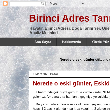
Birinci Adres Tanı
Hayatın Birinci Adresi, Doğa Tarihi Yer, Öne
Analiz Metinleri
Ana Sayfa
Hakkımızda
Yüzde Yüz 
Nerede o eski günler
etiketine 
1 Mart 2026 Pazar
Nerede o eski günler, Eski
Etrafımızda çok duyduğumuz bir cümle vardır, NERE
gelemez. Ama ara sıra hatırlanır, geçmişe yolculuklar y
Bu yazımızda sizlere olan ve olmayan şeyleri, günü
hepsini 2 başlık altında kısa kısa yazalım. Sizlerde 