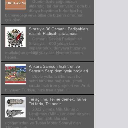
Günümüzde çoğumuzun
aldandığı bir durum vardır oda bu
dünya hayatının bizler için hiç
bitmeyeceği veya bitse de bizlerin ömrünün
çok olac...
Sırasıyla 36 Osmanlı Padişahları
resimli, Padişah sıralaması
Osmanlı Devleti Padişahları
Sırasıyla 600 yıldan fazla
imparatorluk, dünyaya huzur ve
mutluluğun geldiği yüzyıllar. Hemen hemen
hepini...
Ankara Samsun hızlı tren ve
Samsun Sarp demiryolu projeleri
Duble yollarla ülkemizin her
şehri birbirine bağlandı, şimdi
sırada hızlı tren projeleri var. Artık
büyüyen Türkiye, hızlı tren ağları il...
Tei açılımı, Tei ne demek, Tai ve
Tei farkı, Tei nedir
2022 yılında Milli Muharip
Uçağımızı (MMU) anlatan bir yazı
hazırlamıştık. Burada
uçağımızdan ve Tusaş Motor Sanayii olan
TEI'den bah...