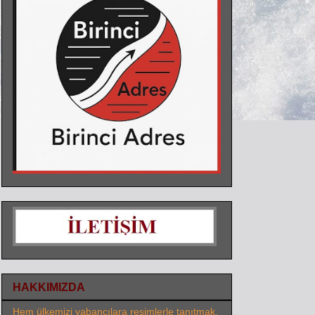
HAKKIMIZDA
Hem ülkemizi yabancılara resimlerle tanıtmak,