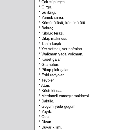
* Çalı süpürgesi.
* Gırgır.
* Su ibriği.
* Yemek sinisi.
* Kömür ütüsü, kömürlü ütü.
* Bakraç.
* Kiloluk terazi.
* Dikiş makinesi.
* Tahta kaşık.
* Yer sofrası, yer sofraları.
* Walkman yada Volkman.
* Kaset çalar.
* Gramofon.
* Pikap plak çalar.
* Eski radyolar.
* Teypler.
* Atari.
* Köstekli saat.
* Merdaneli çamaşır makinesi.
* Daktilo.
* Güğüm yada gügüm.
* Yayık.
* Orak.
* Divan.
* Duvar kilimi.