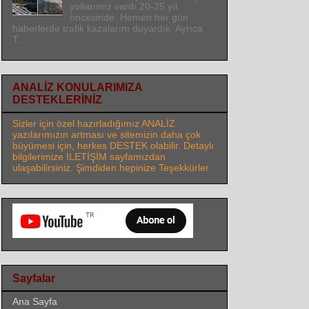
yollarımız vardı 20-25 yıl
öncesinde. Hemen her gün
haberlerde trafik kazalarını duyardık. Ayrıca
T...
ANALİZ KONULARIMIZA
DESTEKLERİNİZ
Sizler için özel hazırladığımız ANALİZ
yazılarımızın artması ve sitemizin daha çok
büyümesi için, herkes DESTEK olabilir. Detaylı
bilgilerimize İLETİŞİM sayfamızdan
ulaşabilirsiniz. Şimdiden hepinize Teşekkürler
Sayfalar
Ana Sayfa