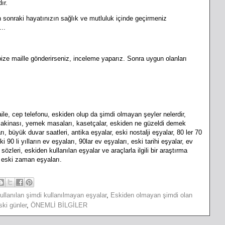
ır.
onraki hayatınızın sağlık ve mutluluk içinde geçirmeniz
..
ize maille gönderirseniz, inceleme yaparız. Sonra uygun olanları
le, cep telefonu, eskiden olup da şimdi olmayan şeyler nelerdir,
makinası, yemek masaları, kasetçalar, eskiden ne güzeldi demek
rı, büyük duvar saatleri, antika eşyalar, eski nostalji eşyalar, 80 ler 70
ski 90 li yılların ev eşyaları, 90lar ev eşyaları, eski tarihi eşyalar, ev
zleri, eskiden kullanılan eşyalar ve araçlarla ilgili bir araştırma
eski zaman eşyaları.
ullanılan şimdi kullanılmayan eşyalar
,
Eskiden olmayan şimdi olan
ki günler
,
ÖNEMLİ BİLGİLER