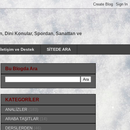
tan, Dini Konular, Spordan, Sanattan ve
İletişim ve Destek
SİTEDE ARA
Bu Blogda Ara
KATEGORİLER
ANALİZLER
(183)
ARABA TAŞITLAR
(14)
DERSLERDEN
(46)