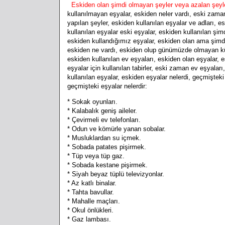
Eskiden olan şimdi olmayan şeyler veya azalan şeyl
kullanılmayan eşyalar, eskiden neler vardı, eski zaman
yapılan şeyler, eskiden kullanılan eşyalar ve adları, es
kullanılan eşyalar eski eşyalar, eskiden kullanılan ş
eskiden kullandığımız eşyalar, eskiden olan ama şimd
eskiden ne vardı, eskiden olup günümüzde olmayan kült
eskiden kullanılan ev eşyaları, eskiden olan eşyalar, e
eşyalar için kullanılan tabirler, eski zaman ev eşyalar
kullanılan eşyalar, eskiden eşyalar nelerdi, geçmişteki 
geçmişteki eşyalar nelerdir:
* Sokak oyunları.
* Kalabalık geniş aileler.
* Çevirmeli ev telefonları.
* Odun ve kömürle yanan sobalar.
* Musluklardan su içmek.
* Sobada patates pişirmek.
* Tüp veya tüp gaz.
* Sobada kestane pişirmek.
* Siyah beyaz tüplü televizyonlar.
* Az katlı binalar.
* Tahta bavullar.
* Mahalle maçları.
* Okul önlükleri.
* Gaz lambası.