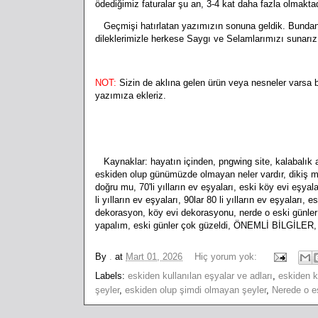
ödediğimiz faturalar şu an, 3-4 kat daha fazla olmaktad
Geçmişi hatırlatan yazımızın sonuna geldik. Bundan s
dileklerimizle herkese Saygı ve Selamlarımızı sunarız.
NOT:
Sizin de aklına gelen ürün veya nesneler varsa b
yazımıza ekleriz.
Kaynaklar: hayatın içinden, pngwing site, kalabalık ai
eskiden olup günümüzde olmayan neler vardır, dikiş 
doğru mu, 70'li yılların ev eşyaları, eski köy evi eşyala
li yılların ev eşyaları, 90lar 80 li yılların ev eşyaları, e
dekorasyon, köy evi dekorasyonu, nerde o eski günler sö
yapalım, eski günler çok güzeldi, ÖNEMLİ BİLGİLER, 
By
.
at
Mart 01, 2026
Hiç yorum yok:
Labels:
eskiden kullanılan eşyalar ve adları
,
eskiden k
şeyler
,
eskiden olup şimdi olmayan şeyler
,
Nerede o es