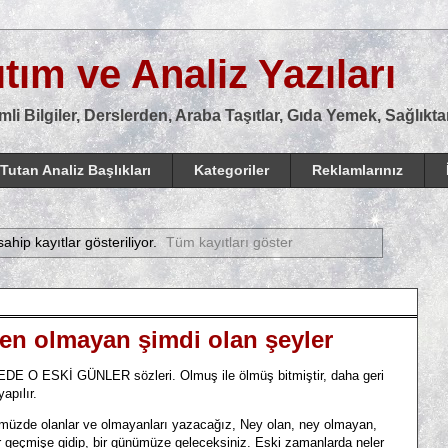
tım ve Analiz Yazıları
mli Bilgiler, Derslerden, Araba Taşıtlar, Gıda Yemek, Sağlık
Tutan Analiz Başlıkları
Kategoriler
Reklamlarınız
sahip kayıtlar gösteriliyor.
Tüm kayıtları göster
den olmayan şimdi olan şeyler
DE O ESKİ GÜNLER sözleri. Olmuş ile ölmüş bitmiştir, daha geri
apılır.
müzde olanlar ve olmayanları yazacağız, Ney olan, ney olmayan,
bir geçmişe gidip, bir günümüze geleceksiniz. Eski zamanlarda neler