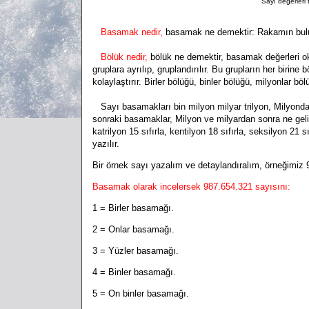
Sayı değerleri
Basamak nedir,
basamak ne demektir: Rakamın bulu
Bölük nedir,
bölük ne demektir, basamak değerleri o
gruplara ayrılıp, gruplandırılır. Bu grupların her birin
kolaylaştırır. Birler bölüğü, binler bölüğü, milyonlar böl
Sayı basamakları bin milyon milyar trilyon, Milyond
sonraki basamaklar, Milyon ve milyardan sonra ne gelir: Bin
katrilyon 15 sıfırla, kentilyon 18 sıfırla, seksilyon 21 sıf
yazılır.
Bir örnek sayı yazalım ve detaylandıralım, örneğimiz 
Basamak olarak incelersek 987.654.321 sayısını:
1 = Birler basamağı.
2 = Onlar basamağı.
3 = Yüzler basamağı.
4 = Binler basamağı.
5 = On binler basamağı.