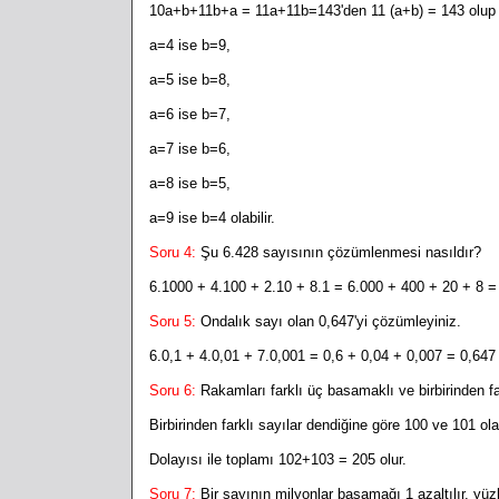
10a+b+11b+a = 11a+11b=143'den 11 (a+b) = 143 olup 
a=4 ise b=9,
a=5 ise b=8,
a=6 ise b=7,
a=7 ise b=6,
a=8 ise b=5,
a=9 ise b=4 olabilir.
Soru 4:
Şu
6.428 sayısının çözümlenmesi nasıldır?
6.1000 + 4.100 + 2.10 + 8.1 = 6.000 + 400 + 20 + 8 = 
Soru 5:
Ondalık sayı olan 0,647'yi çözümleyiniz.
6.0,1 + 4.0,01 + 7.0,001 = 0,6 + 0,04 + 0,007 = 0,647 
Soru 6:
Rakamları farklı üç basamaklı ve birbirinden fa
Birbirinden farklı sayılar dendiğine göre 100 ve 101 ola
Dolayısı ile toplamı 102+103 = 205 olur.
Soru 7:
Bir sayının milyonlar basamağı 1 azaltılır, yüz