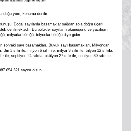
 toplamı Basamak değerleri toplamı
nduğu yere, konuma denilir.
kunuşu: Doğal sayılarda basamaklar sağdan sola doğru üçerli
e bölük denilmektedir. Bu bölükler sayıların okunuşunu ve yazılışını
üğü, milyarlar bölüğü, trilyonlar bölüğü diye gider.
an sonraki sayı basamakları, Büyük sayı basamakları, Milyondan
 3 sıfır ile, milyon 6 sıfır ile, milyar 9 sıfır ile, trilyon 12 sıfırla,
ır ile, septilyon 24 sıfırla, oktilyon 27 sıfır ile, nonilyon 30 sıfır ile
987.654.321 sayısı olsun.