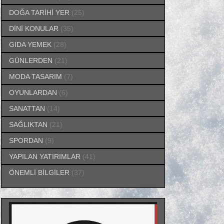
DOĞA TARİHİ YER
(25)
DİNİ KONULAR
(35)
GIDA YEMEK
(28)
GÜNLERDEN
(21)
MODA TASARIM
(7)
OYUNLARDAN
(6)
SANATTAN
(14)
SAĞLIKTAN
(21)
SPORDAN
(9)
YAPILAN YATIRIMLAR
(41)
ÖNEMLİ BİLGİLER
(37)