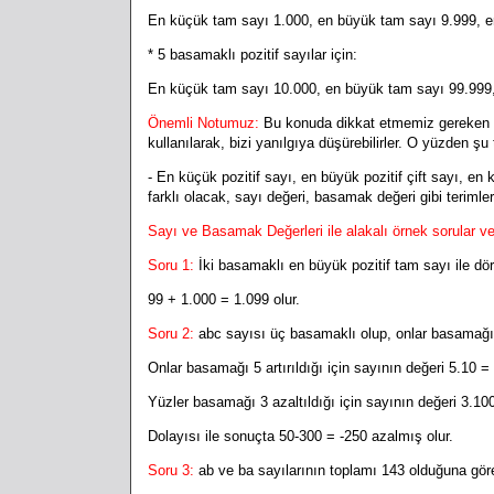
En küçük tam sayı 1.000, en büyük tam sayı 9.999, en
* 5 basamaklı pozitif sayılar için:
En küçük tam sayı 10.000, en büyük tam sayı 99.999, 
Önemli Notumuz:
Bu konuda dikkat etmemiz gereken d
kullanılarak, bizi yanılgıya düşürebilirler. O yüzden şu 
- En küçük pozitif sayı, en büyük pozitif çift sayı, en k
farklı olacak, sayı değeri, basamak değeri gibi terimler
Sayı ve Basamak Değerleri ile alakalı örnek sorular v
Soru 1:
İki basamaklı en büyük pozitif tam sayı ile dö
99 + 1.000 = 1.099 olur.
Soru 2:
abc sayısı üç basamaklı olup, onlar basamağı 5 
Onlar basamağı 5 artırıldığı için sayının değeri 5.10 = 
Yüzler basamağı 3 azaltıldığı için sayının değeri 3.100
Dolayısı ile sonuçta 50-300 = -250 azalmış olur.
Soru 3:
ab ve ba sayılarının toplamı 143 olduğuna göre 