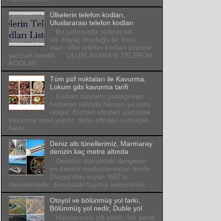
Ülkelerin telefon kodları,
Uluslararası telefon kodları
Bu yazımızda sizlerin sık
sık ihtiyaç duyduğu bir konu
olan, ülke telefon kodları üzerine
yazmak istedik. ULUSLARARASI TELEFON
KODLAR...
Tüm püf noktaları ile Kavurma,
Lokum gibi kavurma tarifi
Kurban bayramı yaklaşırken
herkesin aklında hemen şu soru
oluşur. Kurban etinden yumuşak
kavurma nasıl yapılır, dana etinden yumuşak
kavu...
Deniz altı tünellerimiz, Marmaray
denizin kaç metre altında
Denizler dünyadaki dengenin
en önemli merkezlerinden biridir.
Dünya'daki suyun %97'si
denizlerdedir, dünyadaki taşıma sektörünün ...
Otoyol ve bölünmüş yol farkı,
Bölünmüş yol nedir, Duble yol
Hatırlarsınız çift yönlü, tek şeritli