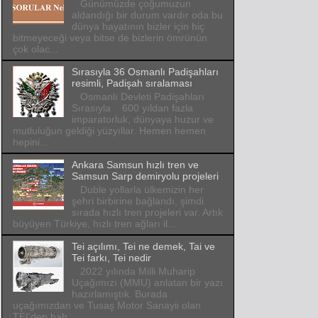
Günümüzde çoğumuzun
aldandığı bir durum vardır oda bu
dünya hayatının bizler için hiç
bitmeyeceği veya bitse de bizlerin ömrünün
çok olac...
Sırasıyla 36 Osmanlı Padişahları
resimli, Padişah sıralaması
Osmanlı Devleti Padişahları
Sırasıyla 600 yıldan fazla
imparatorluk, dünyaya huzur ve
mutluluğun geldiği yüzyıllar. Hemen hemen
hepini...
Ankara Samsun hızlı tren ve
Samsun Sarp demiryolu projeleri
Duble yollarla ülkemizin her
şehri birbirine bağlandı, şimdi
sırada hızlı tren projeleri var. Artık
büyüyen Türkiye, hızlı tren ağları il...
Tei açılımı, Tei ne demek, Tai ve
Tei farkı, Tei nedir
2022 yılında Milli Muharip
Uçağımızı (MMU) anlatan bir yazı
hazırlamıştık. Burada
uçağımızdan ve Tusaş Motor Sanayii olan
TEI'den bah...