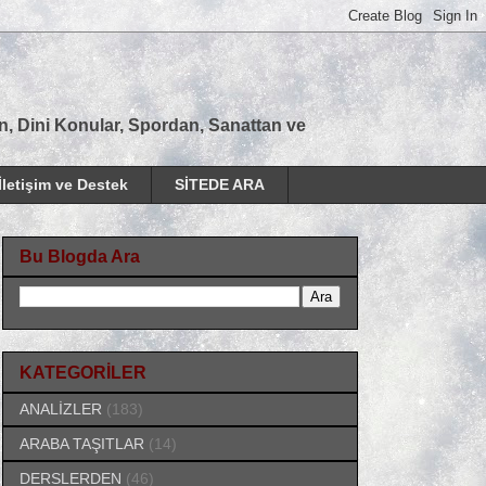
tan, Dini Konular, Spordan, Sanattan ve
İletişim ve Destek
SİTEDE ARA
Bu Blogda Ara
KATEGORİLER
ANALİZLER
(183)
ARABA TAŞITLAR
(14)
DERSLERDEN
(46)