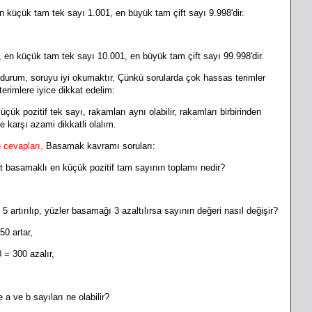
 küçük tam tek sayı 1.001, en büyük tam çift sayı 9.998'dir.
en küçük tam tek sayı 10.001, en büyük tam çift sayı 99.998'dir.
urum, soruyu iyi okumaktır. Çünkü sorularda çok hassas terimler
terimlere iyice dikkat edelim:
üçük pozitif tek sayı, rakamları aynı olabilir, rakamları birbirinden
e karşı azami dikkatli olalım.
e cevapları,
Basamak kavramı soruları:
rt basamaklı en küçük pozitif tam sayının toplamı nedir?
artırılıp, yüzler basamağı 3 azaltılırsa sayının değeri nasıl değişir?
50 artar,
 = 300 azalır,
a ve b sayıları ne olabilir?