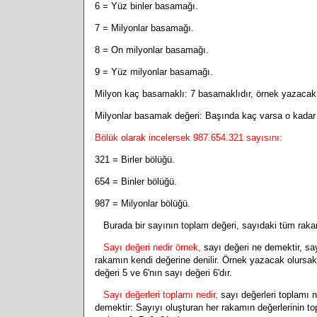
6 = Yüz binler basamağı.
7 = Milyonlar basamağı.
8 = On milyonlar basamağı.
9 = Yüz milyonlar basamağı.
Milyon kaç basamaklı: 7 basamaklıdır, örnek yazacak
Milyonlar basamak değeri: Başında kaç varsa o kadar
Bölük olarak incelersek 987.654.321 sayısını:
321 = Birler bölüğü.
654 = Binler bölüğü.
987 = Milyonlar bölüğü.
Burada bir sayının toplam değeri, sayıdaki tüm rakam
Sayı değeri nedir örnek,
sayı değeri ne demektir, sa
rakamın kendi değerine denilir. Örnek yazacak olursak 
değeri 5 ve 6'nın sayı değeri 6'dır.
Sayı değerleri toplamı nedir,
sayı değerleri toplamı 
demektir: Sayıyı oluşturan her rakamın değerlerinin to