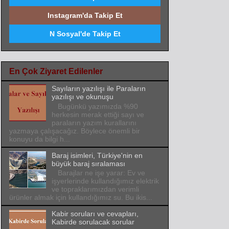
Instagram'da Takip Et
N Sosyal'de Takip Et
En Çok Ziyaret Edilenler
Sayıların yazılışı ile Paraların
yazılışı ve okunuşu
Bugünkü yazımızda %90
herkesin merak ettiği sayı ve
paraların yazım kurallarını
yazmaya çalışacağız. Böylece önemli bir
konuyu da bilgi h...
Baraj isimleri, Türkiye'nin en
büyük baraj sıralaması
Barajlar ne işe yarar: Ev ve
işyerlerinde kullandığımız elektrik
ve topraklarımızdan verimli
ürünler almak için kullandığımız su. Bu ikis...
Kabir soruları ve cevapları,
Kabirde sorulacak sorular