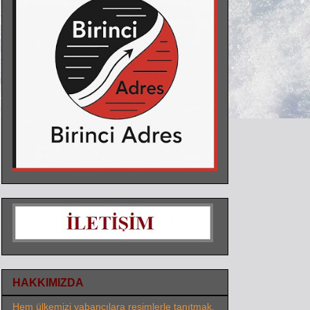
HAKKIMIZDA
Hem ülkemizi yabancılara resimlerle tanıtmak,