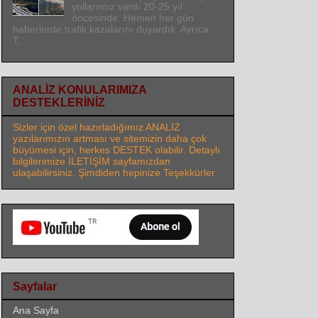
yollarımız vardı 20-25 yıl
öncesinde. Hemen her gün
haberlerde trafik kazalarını duyardık. Ayrıca
T...
ANALİZ KONULARIMIZA
DESTEKLERİNİZ
Sizler için özel hazırladığımız ANALİZ
yazılarımızın artması ve sitemizin daha çok
büyümesi için, herkes DESTEK olabilir. Detaylı
bilgilerimize İLETİŞİM sayfamızdan
ulaşabilirsiniz. Şimdiden hepinize Teşekkürler
Sayfalar
Ana Sayfa