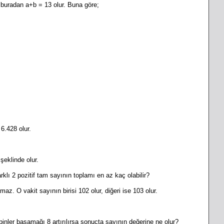
buradan a+b = 13 olur. Buna göre;
6.428 olur.
şeklinde olur.
rklı 2 pozitif tam sayının toplamı en az kaç olabilir?
maz. O vakit sayının birisi 102 olur, diğeri ise 103 olur.
binler basamağı 8 artırılırsa sonuçta sayının değerine ne olur?