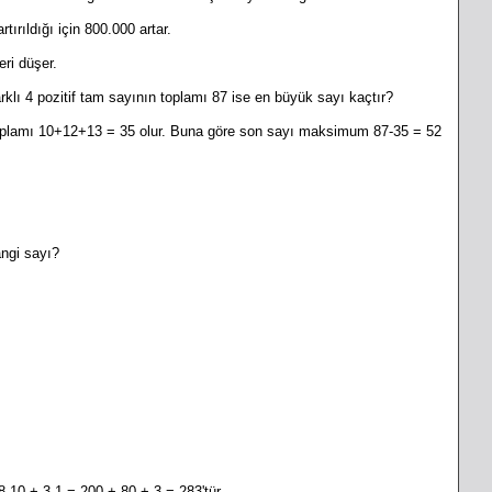
rtırıldığı için 800.000 artar.
ri düşer.
arklı 4 pozitif tam sayının toplamı 87 ise en büyük sayı kaçtır?
 Toplamı 10+12+13 = 35 olur. Buna göre son sayı maksimum 87-35 = 52
gi sayı?
8.10 + 3.1 = 200 + 80 + 3 = 283'tür.