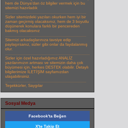
hem de Dünya'dan öz bilgiler vermek için bu
sitemizi hazırladık
.......................................................................
Sizler sitemizdeki yazıları okurken hem iyi bir
zaman geçirmiş olacaksınız, hem de 3 boyutlu
düşünerek konulara farklı bir pencereden
bakmış olacaksınız
.......................................................................
Sitemizi arkadaşlarınıza tavsiye edip
paylaşırsanız, sizler gibi onlar da faydalanmış
olur.
..........................................................................
Sizler için özel hazırladığımız ANALİZ
yazılarımızın artması ve sitemizin daha çok
büyümesi için, herkes DESTEK olabilir. Detaylı
bilgilerimize İLETİŞİM sayfamızdan
ulaşabilirsiniz.
.......................................................................
Teşekkürler, Saygılar
Sosyal Medya
Facebook'ta Beğen
X'te Takip Et