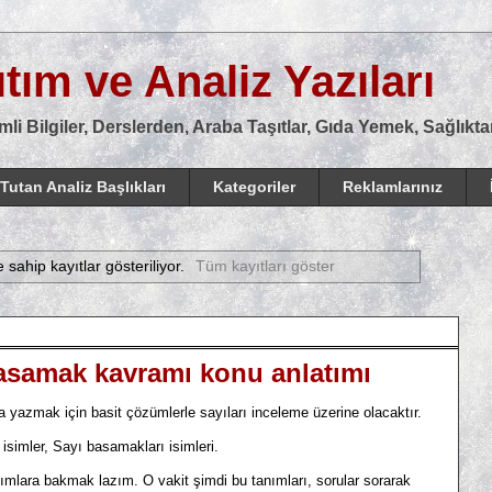
tım ve Analiz Yazıları
mli Bilgiler, Derslerden, Araba Taşıtlar, Gıda Yemek, Sağlık
Tutan Analiz Başlıkları
Kategoriler
Reklamlarınız
e sahip kayıtlar gösteriliyor.
Tüm kayıtları göster
Basamak kavramı konu anlatımı
azmak için basit çözümlerle sayıları inceleme üzerine olacaktır.
ler, Sayı basamakları isimleri.
lara bakmak lazım. O vakit şimdi bu tanımları, sorular sorarak