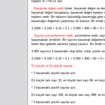
toplamı 6+7+8=21 olur.
Basamak değeri nedir
örnek,
basamak değeri ne deme
basamak değeri hesaplama, basamak değeri toplamı n
toplamı nedir: Bir rakamın bulunduğu basamağa göre a
basamağın değerinin çarpılması ile bulunur. Bir örnek 
3.1000 + 4.100 + 9.10 + 5.1 = 3.000 + 400 + 90 + 5 = 
Sayının çözümlenmesi nedir,
çözümleme nedir,
say
basamakları örnekleri: Bir sayının basamak değerlerini 
binler diye giderek rakamla çarpıp yazarız. Bir örnek v
4.965 sayımız 4 basamaklı olup birler, onlar, yüzler v
4.1000 + 9.100 + 6.10 + 5.1 = 4.000 + 900 + 60 + 5 =
En küçük ve En büyük sayılar.
* 2 basamaklı pozitif sayılar için:
En küçük tam sayı 10, en büyük tam sayı 99, en küçük 
* 3 basamaklı pozitif sayılar için:
En küçük tam sayı 100, en büyük tam sayı 999, en küç
* 4 basamaklı pozitif sayılar için: