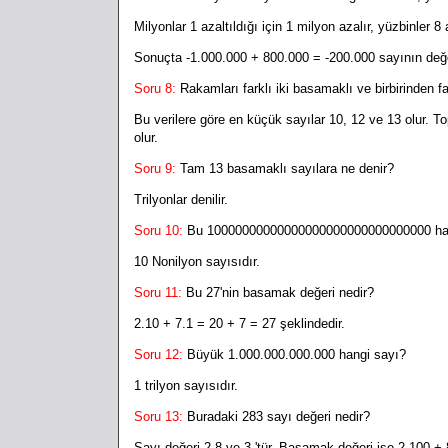
Milyonlar 1 azaltıldığı için 1 milyon azalır, yüzbinler 8 a
Sonuçta -1.000.000 + 800.000 = -200.000 sayının değe
Soru 8:
Rakamları farklı iki basamaklı ve birbirinden f
Bu verilere göre en küçük sayılar 10, 12 ve 13 olur.
olur.
Soru 9:
Tam 13 basamaklı sayılara ne denir?
Trilyonlar denilir.
Soru 10:
Bu 10000000000000000000000000000000 han
10 Nonilyon sayısıdır.
Soru 11:
Bu 27'nin basamak değeri nedir?
2.10 + 7.1 = 20 + 7 = 27 şeklindedir.
Soru 12:
Büyük 1.000.000.000.000 hangi sayı?
1 trilyon sayısıdır.
Soru 13:
Buradaki 283 sayı değeri nedir?
Sayı değeri 2,8 ve 3 'tür. Basamak değeri ise 2.100 + 