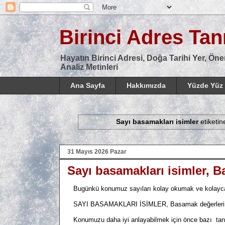
Birinci Adres Tanı
Hayatın Birinci Adresi, Doğa Tarihi Yer, Öne
Analiz Metinleri
Ana Sayfa
Hakkımızda
Yüzde Yüz 
Sayı basamakları isimler
etiketin
31 Mayıs 2026 Pazar
Sayı basamakları isimler, 
Bugünkü konumuz sayıları kolay okumak ve kolayca y
SAYI BASAMAKLARI İSİMLER, Basamak değerleri isim
Konumuzu daha iyi anlayabilmek için önce bazı tanım