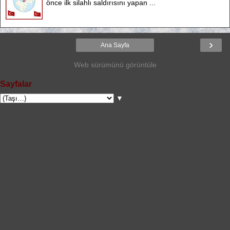
önce ilk silahlı saldırısını yapan ...
›
Ana Sayfa
Web sürümünü görüntüle
Sayfalar
▼