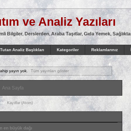
tım ve Analiz Yazıları
mli Bilgiler, Derslerden, Araba Taşıtlar, Gıda Yemek, Sağlık
Tutan Analiz Başlıkları
Kategoriler
Reklamlarınız
sahip yayın yok.
Tüm yayınları göster
Ana Sayfa
dol:
Kayıtlar (Atom)
ın en büyük dağı