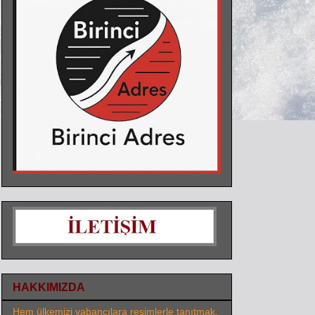
HAKKIMIZDA
Hem ülkemizi yabancılara resimlerle tanıtmak,