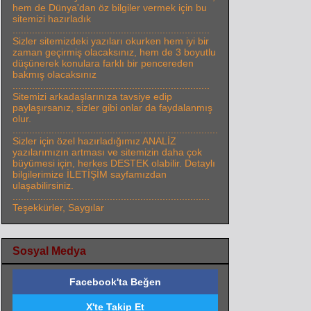
hem de Dünya'dan öz bilgiler vermek için bu
sitemizi hazırladık
.......................................................................
Sizler sitemizdeki yazıları okurken hem iyi bir
zaman geçirmiş olacaksınız, hem de 3 boyutlu
düşünerek konulara farklı bir pencereden
bakmış olacaksınız
.......................................................................
Sitemizi arkadaşlarınıza tavsiye edip
paylaşırsanız, sizler gibi onlar da faydalanmış
olur.
..........................................................................
Sizler için özel hazırladığımız ANALİZ
yazılarımızın artması ve sitemizin daha çok
büyümesi için, herkes DESTEK olabilir. Detaylı
bilgilerimize İLETİŞİM sayfamızdan
ulaşabilirsiniz.
.......................................................................
Teşekkürler, Saygılar
Sosyal Medya
Facebook'ta Beğen
X'te Takip Et