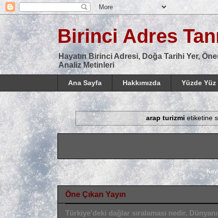
Birinci Adres Tanı
Hayatın Birinci Adresi, Doğa Tarihi Yer, Öne
Analiz Metinleri
Ana Sayfa
Hakkımızda
Yüzde Yüz 
arap turizmi
etiketine 
Kay
Öne Çıkan Yayın
Türkiye'deki dağlar sıralaması nedir, Dünyan