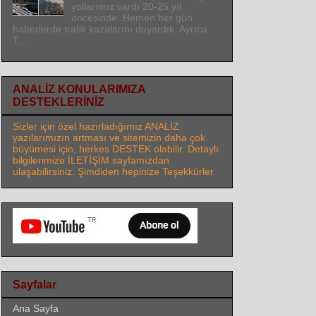
yollarımız vardı 20-25 yıl
öncesinde. Hemen her gün
haberlerde trafik kazalarını duyardık. Ayrıca
T...
ANALİZ KONULARIMIZA
DESTEKLERİNİZ
Sizler için özel hazırladığımız ANALİZ
yazılarımızın artması ve sitemizin daha çok
büyümesi için, herkes DESTEK olabilir. Detaylı
bilgilerimize İLETİŞİM sayfamızdan
ulaşabilirsiniz. Şimdiden hepinize Teşekkürler
Sayfalar
Ana Sayfa