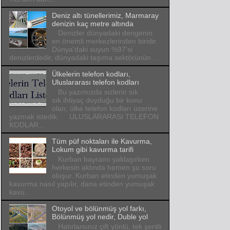
Deniz altı tünellerimiz, Marmaray
denizin kaç metre altında
Denizler dünyadaki dengenin
en önemli merkezlerinden biridir.
Dünya'daki suyun %97'si
denizlerdedir, dünyadaki taşıma sektörünün ...
Ülkelerin telefon kodları,
Uluslararası telefon kodları
Bu yazımızda sizlerin sık
sık ihtiyaç duyduğu bir konu
olan, ülke telefon kodları üzerine
yazmak istedik. ULUSLARARASI TELEFON
KODLAR...
Tüm püf noktaları ile Kavurma,
Lokum gibi kavurma tarifi
Kurban bayramı yaklaşırken
herkesin aklında hemen şu soru
oluşur. Kurban etinden yumuşak
kavurma nasıl yapılır, dana etinden yumuşak
kavu...
Otoyol ve bölünmüş yol farkı,
Bölünmüş yol nedir, Duble yol
Hatırlarsınız çift yönlü, tek şeritli