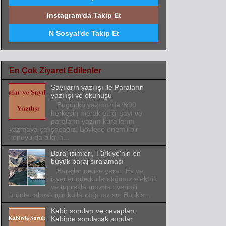
Instagram'da Takip Et
N Sosyal'de Takip Et
En Çok Ziyaret Edilenler
Sayıların yazılışı ile Paraların
yazılışı ve okunuşu
Bugünkü yazımızda %90
herkesin merak ettiği sayı ve
paraların yazım kurallarını
yazmaya çalışacağız. Böylece önemli bir
konuyu da bilgi h...
Baraj isimleri, Türkiye'nin en
büyük baraj sıralaması
Barajlar ne işe yarar: Ev ve
işyerlerinde kullandığımız elektrik
ve topraklarımızdan verimli
ürünler almak için kullandığımız su. Bu ikis...
Kabir soruları ve cevapları,
Kabirde sorulacak sorular