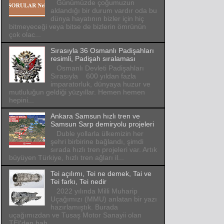
Günümüzde çoğumuzun
aldandığı bir durum vardır oda bu
dünya hayatının bizler için hiç
bitmeyeceği veya bitse de bizlerin ömrünün
çok olac...
Sırasıyla 36 Osmanlı Padişahları
resimli, Padişah sıralaması
Osmanlı Devleti Padişahları
Sırasıyla 600 yıldan fazla
imparatorluk, dünyaya huzur ve
mutluluğun geldiği yüzyıllar. Hemen hemen
hepini...
Ankara Samsun hızlı tren ve
Samsun Sarp demiryolu projeleri
Duble yollarla ülkemizin her
şehri birbirine bağlandı, şimdi
sırada hızlı tren projeleri var. Artık
büyüyen Türkiye, hızlı tren ağları il...
Tei açılımı, Tei ne demek, Tai ve
Tei farkı, Tei nedir
2022 yılında Milli Muharip
Uçağımızı (MMU) anlatan bir yazı
hazırlamıştık. Burada
uçağımızdan ve Tusaş Motor Sanayii olan
TEI'den bah...