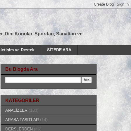
tan, Dini Konular, Spordan, Sanattan ve
İletişim ve Destek
SİTEDE ARA
Bu Blogda Ara
KATEGORİLER
ANALİZLER
(183)
ARABA TAŞITLAR
(14)
DERSLERDEN
(46)