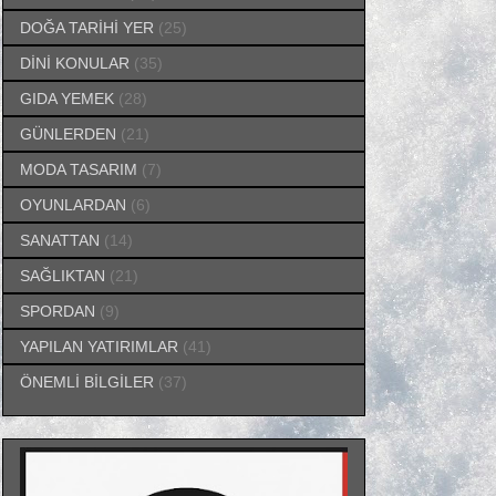
DOĞA TARİHİ YER
(25)
DİNİ KONULAR
(35)
GIDA YEMEK
(28)
GÜNLERDEN
(21)
MODA TASARIM
(7)
OYUNLARDAN
(6)
SANATTAN
(14)
SAĞLIKTAN
(21)
SPORDAN
(9)
YAPILAN YATIRIMLAR
(41)
ÖNEMLİ BİLGİLER
(37)