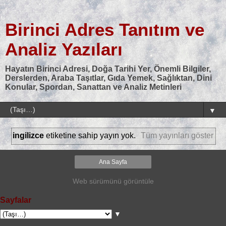
Birinci Adres Tanıtım ve
Analiz Yazıları
Hayatın Birinci Adresi, Doğa Tarihi Yer, Önemli Bilgiler,
Derslerden, Araba Taşıtlar, Gıda Yemek, Sağlıktan, Dini
Konular, Spordan, Sanattan ve Analiz Metinleri
▼
ingilizce
etiketine sahip yayın yok.
Tüm yayınları göster
Ana Sayfa
Web sürümünü görüntüle
Sayfalar
▼