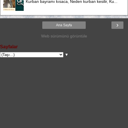
Kurban bayramı kısaca, Neden kurban kesilir, Ku...
›
Ana Sayfa
Web sürümünü görüntüle
Sayfalar
▼