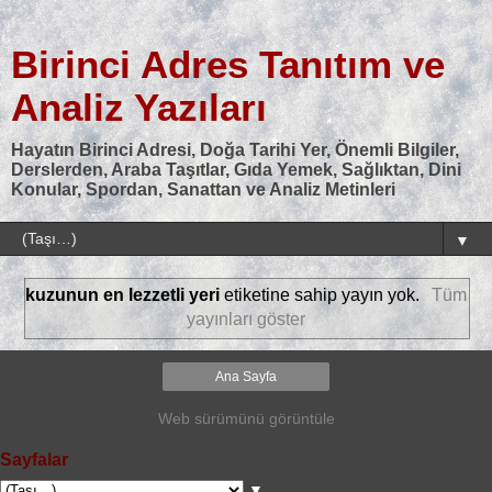
Birinci Adres Tanıtım ve
Analiz Yazıları
Hayatın Birinci Adresi, Doğa Tarihi Yer, Önemli Bilgiler,
Derslerden, Araba Taşıtlar, Gıda Yemek, Sağlıktan, Dini
Konular, Spordan, Sanattan ve Analiz Metinleri
▼
kuzunun en lezzetli yeri
etiketine sahip yayın yok.
Tüm
yayınları göster
Ana Sayfa
Web sürümünü görüntüle
Sayfalar
▼