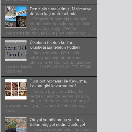
Deniz altı tünellerimiz, Marmaray
denizin kaç metre altında
Denizler dünyadaki dengenin
en önemli merkezlerinden biridir.
Dünya'daki suyun %97'si
denizlerdedir, dünyadaki taşıma sektörünün ...
Ülkelerin telefon kodları,
Uluslararası telefon kodları
Bu yazımızda sizlerin sık
sık ihtiyaç duyduğu bir konu
olan, ülke telefon kodları üzerine
yazmak istedik. ULUSLARARASI TELEFON
KODLAR...
Tüm püf noktaları ile Kavurma,
Lokum gibi kavurma tarifi
Kurban bayramı yaklaşırken
herkesin aklında hemen şu soru
oluşur. Kurban etinden yumuşak
kavurma nasıl yapılır, dana etinden yumuşak
kavu...
Otoyol ve bölünmüş yol farkı,
Bölünmüş yol nedir, Duble yol
Hatırlarsınız çift yönlü, tek şeritli