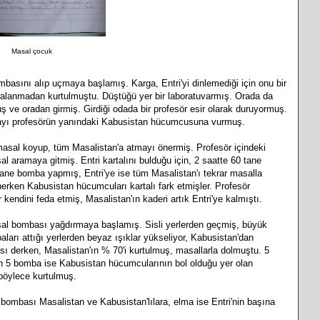
Masal çocuk
asını alıp uçmaya başlamış. Karga, Entri'yi dinlemediği için onu bir
ralanmadan kurtulmuştu. Düştüğü yer bir laboratuvarmış. Orada da
ş ve oradan girmiş. Girdiği odada bir profesör esir olarak duruyormuş.
opayı profesörün yanındaki Kabusistan hücumcusuna vurmuş.
masal koyup, tüm Masalistan'a atmayı önermiş. Profesör içindeki
al aramaya gitmiş. Entri kartalını bulduğu için, 2 saatte 60 tane
tane bomba yapmış, Entri'ye ise tüm Masalistan'ı tekrar masalla
inerken Kabusistan hücumcuları kartalı fark etmişler. Profesör
 kendini feda etmiş, Masalistan'ın kaderi artık Entri'ye kalmıştı.
sal bombası yağdırmaya başlamış. Sisli yerlerden geçmiş, büyük
rı attığı yerlerden beyaz ışıklar yükseliyor, Kabusistan'dan
ı derken, Masalistan'ın % 70'i kurtulmuş, masallarla dolmuştu. 5
 5 bomba ise Kabusistan hücumcularının bol olduğu yer olan
 böylece kurtulmuş.
bası Masalistan ve Kabusistan'lılara, elma ise Entri'nin başına