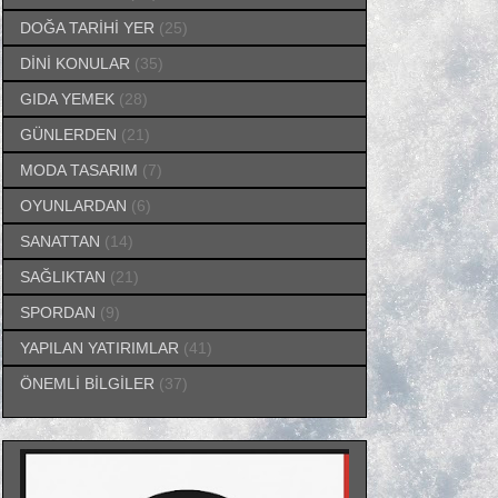
DOĞA TARİHİ YER
(25)
DİNİ KONULAR
(35)
GIDA YEMEK
(28)
GÜNLERDEN
(21)
MODA TASARIM
(7)
OYUNLARDAN
(6)
SANATTAN
(14)
SAĞLIKTAN
(21)
SPORDAN
(9)
YAPILAN YATIRIMLAR
(41)
ÖNEMLİ BİLGİLER
(37)