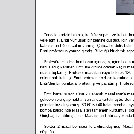
Yandaki kartala binmiş, kötülük sopası ve kabus bomb
yere atmış, Entri yumuşak bir zemine düştüğü için ya
kabusistan hücumcuları varmış. Çatıda bir delik bulmu
Entri profesörün yanına gitmiş. Büktüğü bir demir s
Profesöre elindeki bombanın içini açıp, içine bolca 
kabusları çıkarırken Entri ise gizlice oradan kaçıp mas
masal toplamış. Profesör masalları ikiye bölerek 120 
doldurmak kalmış. Entri profesörle birlikte kartalına b
Entri'den bir bomba alıp atlamış ve patlatmış. Profesör
Entri kartalını son sürat kullanarak Masalistan'a ma
gökdelenlere çarpmaktan son anda kurtulmuştu. Bombala
gelenler toz oluyormuş. 80-60-50-40 kalan bomba sayıs
bomba kaldığında Masalistan tamamen kurtulmuş, son
Girişbaşı'na atılmış. Tüm Masalistan Entri sayesinde
Gökten 2 masal bombası ile 1 elma düşmüş. Masal bom
düşmüş...