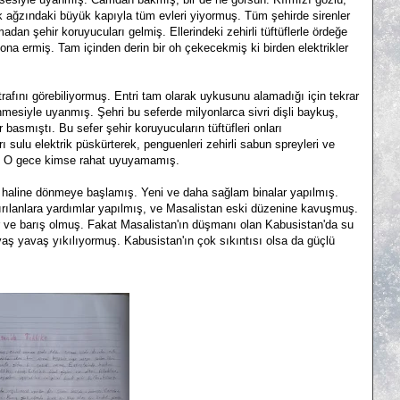
k ağzındaki büyük kapıyla tüm evleri yiyormuş. Tüm şehirde sirenler
an şehir koruyucuları gelmiş. Ellerindeki zehirli tüftüflerle ördeğe
sona ermiş. Tam içinden derin bir oh çekecekmiş ki birden elektrikler
rafını görebiliyormuş. Entri tam olarak uykusunu alamadığı için tekrar
nmesiyle uyanmış. Şehri bu seferde milyonlarca sivri dişli baykuş,
r basmıştı. Bu sefer şehir koruyucuların tüftüfleri onları
sulu elektrik püskürterek, penguenleri zehirli sabun spreyleri ve
ar. O gece kimse rahat uyuyamamış.
haline dönmeye başlamış. Yeni ve daha sağlam binalar yapılmış.
kırılanlara yardımlar yapılmış, ve Masalistan eski düzenine kavuşmuş.
r ve barış olmuş. Fakat Masalistan'ın düşmanı olan Kabusistan'da su
yavaş yavaş yıkılıyormuş. Kabusistan'ın çok sıkıntısı olsa da güçlü