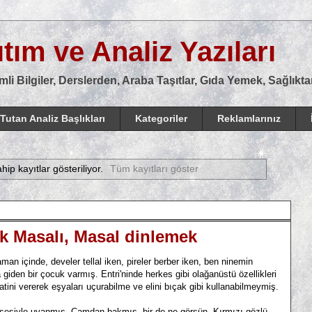
tım ve Analiz Yazıları
mli Bilgiler, Derslerden, Araba Taşıtlar, Gıda Yemek, Sağlık
Tutan Analiz Başlıkları
Kategoriler
Reklamlarınız
hip kayıtlar gösteriliyor.
Tüm kayıtları göster
uk Masalı, Masal dinlemek
n içinde, develer tellal iken, pireler berber iken, ben ninemin
a giden bir çocuk varmış. Entri'ninde herkes gibi olağanüstü özellikleri
katini vererek eşyaları uçurabilme ve elini bıçak gibi kullanabilmeymiş.
n sesiyle uyanmış. Camdan bakmış, bir de ne görsün. Kırmızı gözlü,