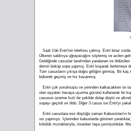
7
Saat 1'de Entri'nin telefonu çalmış. Entri biraz zord
Ülkenin saldırıya uğrayacağını söylemiş ve acilen gelm
Geldiğinde casuslar tarafından yaralanan ve öldürülen a
demiri büküp sopa yapmış. Entri koşarak ilerlemeye d
Tüm casusların çıkışa doğru gittiğini görmüş. Bir kaç
bükerek geçmiş ve hız kazanmış.
Entri çok yorulmuştu ve yerinden kalkacakken on tane 
olan eşyaları havaya uçurma gücünü kullanarak bir k
casusun üzerine hızlı bir şekilde dolap düştü ve altın
sopayı geçirdi ve öldü. Diğer 3 casus ise Entri'yi yakal
Entri casuslara esir düştüğü zaman Kabusistan'ın hüc
sis yapmıştı. İçlerinden kabuslarda görünen yaratıklar, 
kötülük mızraklarıyla, insanları taşa çeviriyordular. 