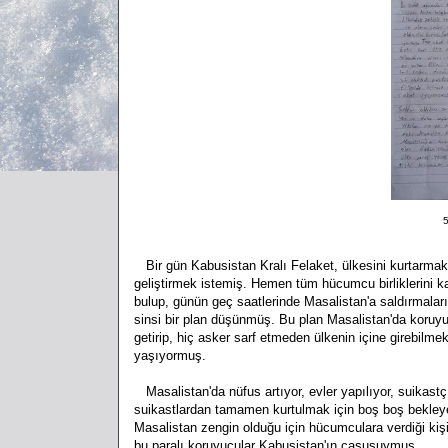
5
Bir gün Kabusistan Kralı Felaket, ülkesini kurtarmak i
geliştirmek istemiş. Hemen tüm hücumcu birliklerini k
bulup, günün geç saatlerinde Masalistan'a saldırmaları
sinsi bir plan düşünmüş. Bu plan Masalistan'da koruyuc
getirip, hiç asker sarf etmeden ülkenin içine girebilm
yaşıyormuş.
Masalistan'da nüfus artıyor, evler yapılıyor, suikastçı
suikastlardan tamamen kurtulmak için boş boş bekleye
Masalistan zengin olduğu için hücumculara verdiği kiş
bu paralı koruyucular Kabusistan'ın casusuymuş.