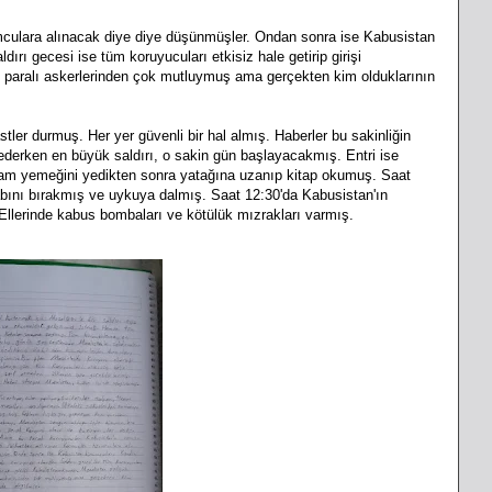
mculara alınacak diye diye düşünmüşler. Ondan sonra ise Kabusistan
ırı gecesi ise tüm koruyucuları etkisiz hale getirip girişi
e paralı askerlerinden çok mutluymuş ama gerçekten kim olduklarının
ler durmuş. Her yer güvenli bir hal almış. Haberler bu sakinliğin
nederken en büyük saldırı, o sakin gün başlayacakmış. Entri ise
şam yemeğini yedikten sonra yatağına uzanıp kitap okumuş. Saat
bını bırakmış ve uykuya dalmış. Saat 12:30'da Kabusistan'ın
 Ellerinde kabus bombaları ve kötülük mızrakları varmış.