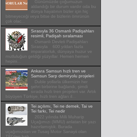
Günümüzde çoğumuzun
aldandığı bir durum vardır oda bu
dünya hayatının bizler için hiç
bitmeyeceği veya bitse de bizlerin ömrünün
çok olac...
Sırasıyla 36 Osmanlı Padişahları
resimli, Padişah sıralaması
Osmanlı Devleti Padişahları
Sırasıyla 600 yıldan fazla
imparatorluk, dünyaya huzur ve
mutluluğun geldiği yüzyıllar. Hemen hemen
hepini...
Ankara Samsun hızlı tren ve
Samsun Sarp demiryolu projeleri
Duble yollarla ülkemizin her
şehri birbirine bağlandı, şimdi
sırada hızlı tren projeleri var. Artık
büyüyen Türkiye, hızlı tren ağları il...
Tei açılımı, Tei ne demek, Tai ve
Tei farkı, Tei nedir
2022 yılında Milli Muharip
Uçağımızı (MMU) anlatan bir yazı
hazırlamıştık. Burada
uçağımızdan ve Tusaş Motor Sanayii olan
TEI'den bah...