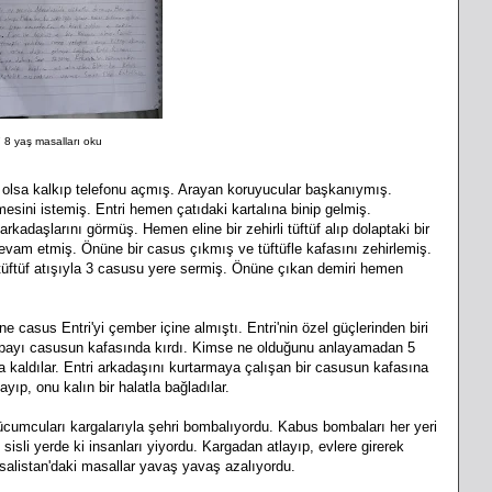
 8 yaş masalları oku
a olsa kalkıp telefonu açmış. Arayan koruyucular başkanıymış.
esini istemiş. Entri hemen çatıdaki kartalına binip gelmiş.
rkadaşlarını görmüş. Hemen eline bir zehirli tüftüf alıp dolaptaki bir
evam etmiş. Önüne bir casus çıkmış ve tüftüfle kafasını zehirlemiş.
 tüftüf atışıyla 3 casusu yere sermiş. Önüne çıkan demiri hemen
casus Entri'yi çember içine almıştı. Entri'nin özel güçlerinden biri
upayı casusun kafasında kırdı. Kimse ne olduğunu anlayamadan 5
da kaldılar. Entri arkadaşını kurtarmaya çalışan bir casusun kafasına
ayıp, onu kalın bir halatla bağladılar.
umcuları kargalarıyla şehri bombalıyordu. Kabus bombaları her yeri
sisli yerde ki insanları yiyordu. Kargadan atlayıp, evlere girerek
Masalistan'daki masallar yavaş yavaş azalıyordu.