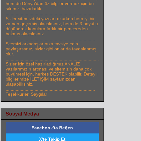
hem de Dünya'dan öz bilgiler vermek için bu
sitemizi hazırladık
.......................................................................
Sizler sitemizdeki yazıları okurken hem iyi bir
zaman geçirmiş olacaksınız, hem de 3 boyutlu
düşünerek konulara farklı bir pencereden
bakmış olacaksınız
.......................................................................
Sitemizi arkadaşlarınıza tavsiye edip
paylaşırsanız, sizler gibi onlar da faydalanmış
olur.
..........................................................................
Sizler için özel hazırladığımız ANALİZ
yazılarımızın artması ve sitemizin daha çok
büyümesi için, herkes DESTEK olabilir. Detaylı
bilgilerimize İLETİŞİM sayfamızdan
ulaşabilirsiniz.
.......................................................................
Teşekkürler, Saygılar
Sosyal Medya
Facebook'ta Beğen
X'te Takip Et