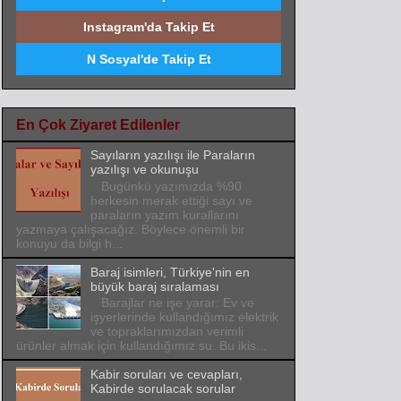
Instagram'da Takip Et
N Sosyal'de Takip Et
En Çok Ziyaret Edilenler
Sayıların yazılışı ile Paraların
yazılışı ve okunuşu
Bugünkü yazımızda %90
herkesin merak ettiği sayı ve
paraların yazım kurallarını
yazmaya çalışacağız. Böylece önemli bir
konuyu da bilgi h...
Baraj isimleri, Türkiye'nin en
büyük baraj sıralaması
Barajlar ne işe yarar: Ev ve
işyerlerinde kullandığımız elektrik
ve topraklarımızdan verimli
ürünler almak için kullandığımız su. Bu ikis...
Kabir soruları ve cevapları,
Kabirde sorulacak sorular