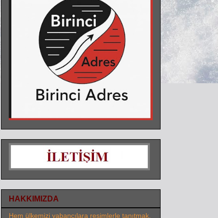
HAKKIMIZDA
Hem ülkemizi yabancılara resimlerle tanıtmak,