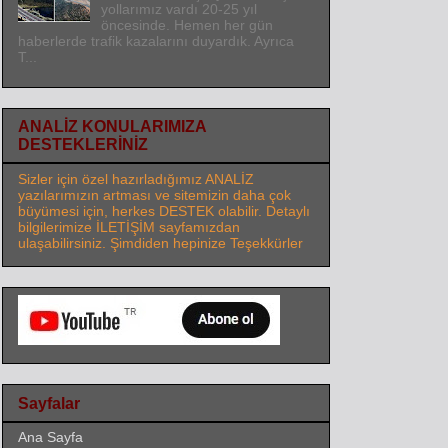
yollarımız vardı 20-25 yıl
öncesinde. Hemen her gün
haberlerde trafik kazalarını duyardık. Ayrıca
T...
ANALİZ KONULARIMIZA
DESTEKLERİNİZ
Sizler için özel hazırladığımız ANALİZ
yazılarımızın artması ve sitemizin daha çok
büyümesi için, herkes DESTEK olabilir. Detaylı
bilgilerimize İLETİŞİM sayfamızdan
ulaşabilirsiniz. Şimdiden hepinize Teşekkürler
Sayfalar
Ana Sayfa