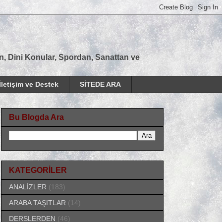
tan, Dini Konular, Spordan, Sanattan ve
İletişim ve Destek
SİTEDE ARA
Bu Blogda Ara
KATEGORİLER
ANALİZLER
(183)
ARABA TAŞITLAR
(14)
DERSLERDEN
(46)