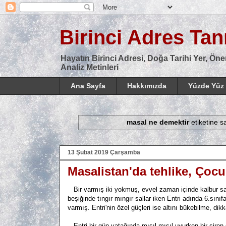
Birinci Adres Tanı
Hayatın Birinci Adresi, Doğa Tarihi Yer, Öne
Analiz Metinleri
Ana Sayfa
Hakkımızda
Yüzde Yüz 
masal ne demektir
etiketine sa
13 Şubat 2019 Çarşamba
Masalistan'da tehlike, Çoc
Bir varmış iki yokmuş, evvel zaman içinde kalbur sama
beşiğinde tıngır mıngır sallar iken Entri adında 6.sınıf
varmış. Entri'nin özel güçleri ise altını bükebilme, dik
Entri bir gün yatağında mışıl mışıl uyurken bir sire