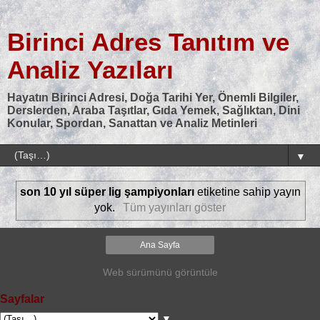
Birinci Adres Tanıtım ve
Analiz Yazıları
Hayatın Birinci Adresi, Doğa Tarihi Yer, Önemli Bilgiler,
Derslerden, Araba Taşıtlar, Gıda Yemek, Sağlıktan, Dini
Konular, Spordan, Sanattan ve Analiz Metinleri
▼
son 10 yıl süper lig şampiyonları
etiketine sahip yayın
yok.
Tüm yayınları göster
Ana Sayfa
Web sürümünü görüntüle
Sayfalar
▼