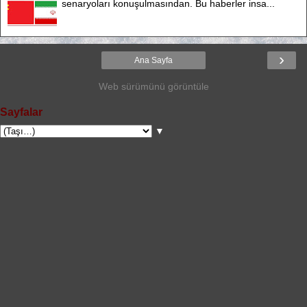
senaryoları konuşulmasından. Bu haberler insa...
›
Ana Sayfa
Web sürümünü görüntüle
Sayfalar
▼