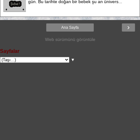
gün. Bu tarihte doğan bir bebek şu an ünivers...
›
Ana Sayfa
Web sürümünü görüntüle
Sayfalar
▼