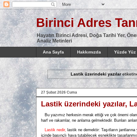
Birinci Adres Tanı
Hayatın Birinci Adresi, Doğa Tarihi Yer, Öne
Analiz Metinleri
Ana Sayfa
Hakkımızda
Yüzde Yüz 
Lastik üzerindeki yazılar
etiketin
27 Şubat 2026 Cuma
Lastik üzerindeki yazılar, L
Bu yazımız herkesin merak ettiği ve çok önemi olan bi
harf ve rakamlar, ne anlama gelmektedir. Bunları anlam
Lastik nedir,
lastik ne demektir:
Taşıtların jantlarına 
içinde basınçlı hava tutabilecek esneklikte tasarlanmı