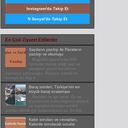
Instagram'da Takip Et
N Sosyal'de Takip Et
En Çok Ziyaret Edilenler
Sayıların yazılışı ile Paraların
yazılışı ve okunuşu
Bugünkü yazımızda %90
herkesin merak ettiği sayı ve
paraların yazım kurallarını
yazmaya çalışacağız. Böylece önemli bir
konuyu da bilgi h...
Baraj isimleri, Türkiye'nin en
büyük baraj sıralaması
Barajlar ne işe yarar: Ev ve
işyerlerinde kullandığımız elektrik
ve topraklarımızdan verimli
ürünler almak için kullandığımız su. Bu ikis...
Kabir soruları ve cevapları,
Kabirde sorulacak sorular