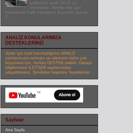
yollarımız vardı 20-25 yıl
öncesinde. Hemen her gün
haberlerde trafik kazalarını duyardık. Ayrıca
T...
ANALİZ KONULARIMIZA
DESTEKLERİNİZ
Sizler için özel hazırladığımız ANALİZ
yazılarımızın artması ve sitemizin daha çok
büyümesi için, herkes DESTEK olabilir. Detaylı
bilgilerimize İLETİŞİM sayfamızdan
ulaşabilirsiniz. Şimdiden hepinize Teşekkürler
Sayfalar
Ana Sayfa