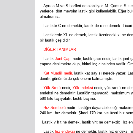
Ayrıca M ve S harfleri de olabiliyor. M: Çamur, S ise
yerlerde, dört mevsim lastik gibi kullanılabilir. Eğer b
almalısınız.
Lastikte C ne demektir, lastik de c ne demek: Ticari ar
Lastiklerde XL ne demek, lastik üzerindeki xl ne de
bir lastik çeşididir.
DİĞER TANIMLAR
Lastik
Jant Çapı
nedir, lastik çapı nedir, lastik jan
çapına denilmekte olup, birimi inç cinsinden verilir. Ö
Kat Muadili nedir,
lastik kat sayısı nerede yazar:
Las
denilir, günümüzde çok önemi kalmamıştır.
Yük Sınıfı
nedir,
Yük İndeksi
nedir, yük sınıfı ne de
endeksi ne demektir: Lastiğin taşıyacağı maksimum yü
580 kilo taşıyabilir, lastik başına.
Hız Sembolü
nedir: Lastiğin dayanabileceği maksim
240 km. hız demektir. Şimdi 170 km. ve üzeri hız sem
Lastik v h t ne demek, lastik vht ne demektir: Hız en
Lastik
hız endeksi
ne demektir, lastik hız endeksi ne