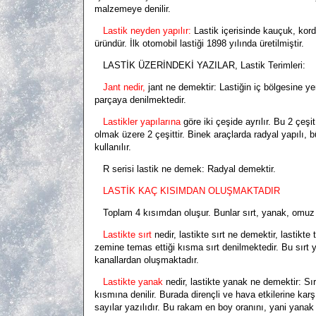
malzemeye denilir.
Lastik neyden yapılır:
Lastik içerisinde kauçuk, kord 
üründür. İlk otomobil lastiği 1898 yılında üretilmiştir.
LASTİK ÜZERİNDEKİ YAZILAR, Lastik Terimleri:
Jant nedir,
jant ne demektir:
Lastiğin iç bölgesine ye
parçaya denilmektedir.
Lastikler yapılarına
göre iki çeşide ayrılır. Bu 2 çeşi
olmak üzere 2 çeşittir. Binek araçlarda radyal yapılı, b
kullanılır.
R serisi lastik ne demek: Radyal demektir.
LASTİK KAÇ KISIMDAN OLUŞMAKTADIR
Toplam 4 kısımdan oluşur. Bunlar sırt, yanak, omuz 
Lastikte sırt
nedir, lastikte sırt ne demektir, lastikte
zemine temas ettiği kısma sırt denilmektedir. Bu sırt
kanallardan oluşmaktadır.
Lastikte yanak
nedir, lastikte yanak ne demektir:
Sır
kısmına denilir. Burada dirençli ve hava etkilerine ka
sayılar yazılıdır. Bu rakam en boy oranını, yani yanak