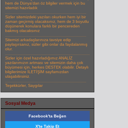
hem de Dünya'dan öz bilgiler vermek için bu
sitemizi hazırladık
.......................................................................
Sizler sitemizdeki yazıları okurken hem iyi bir
zaman geçirmiş olacaksınız, hem de 3 boyutlu
düşünerek konulara farklı bir pencereden
bakmış olacaksınız
.......................................................................
Sitemizi arkadaşlarınıza tavsiye edip
paylaşırsanız, sizler gibi onlar da faydalanmış
olur.
..........................................................................
Sizler için özel hazırladığımız ANALİZ
yazılarımızın artması ve sitemizin daha çok
büyümesi için, herkes DESTEK olabilir. Detaylı
bilgilerimize İLETİŞİM sayfamızdan
ulaşabilirsiniz.
.......................................................................
Teşekkürler, Saygılar
Sosyal Medya
Facebook'ta Beğen
X'te Takip Et