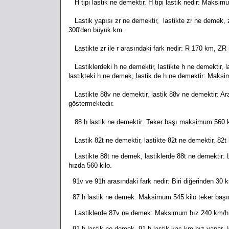
H tipi lastik ne demektir, H tipi lastik nedir: Maksi
Lastik yapısı zr ne demektir, lastikte zr ne demek, 
300'den büyük km.
Lastikte zr ile r arasındaki fark nedir: R 170 km, ZR
Lastiklerdeki h ne demektir, lastikte h ne demektir, la
lastikteki h ne demek, lastik de h ne demektir: Maks
Lastikte 88v ne demektir, lastik 88v ne demektir: Ar
göstermektedir.
88 h lastik ne demektir: Teker başı maksimum 560 k
Lastik 82t ne demektir, lastikte 82t ne demektir, 82t
Lastikte 88t ne demek, lastiklerde 88t ne demektir: La
hızda 560 kilo.
91v ve 91h arasındaki fark nedir: Biri diğerinden 30 km
87 h lastik ne demek: Maksimum 545 kilo teker baş
Lastiklerde 87v ne demek: Maksimum hız 240 km/h, 
91 h lastik ne demek, 91 h lastik kaç km hız yapar,