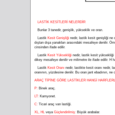
LASTİK KESİTLERİ NELERDİR
Bunlar 3 tanedir, genişlik, yükseklik ve oran.
Lastik
K
esit Genişliği
nedir, lastik kesit genişliği n
dıştan dışa yanakları arasındaki mesafeye denilir. Örn
cinsinden ifade edilir.
Lastik
Kesit Yüksekliği
nedir, lastik kesit yüksekliğ
dikey mesafeye denilir ve milimetre ile ifade edilir. H har
Lastik
Kesit Oranı
nedir,
lastikte kesit oranı nedir, l
oranının, yüzdesine denilir. Bu oran jant ebadının, ne 
ARAÇ TİPİNE GÖRE LASTİKLER HANGİ HARFLER
P:
Binek araç.
LT:
Kamyonet.
C:
Ticari araç van lastiği.
XL, HL
veya
Güçlendirilmiş:
Büyük arabalar.