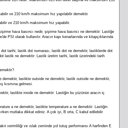
abilir ve 210 km/h maksimum hız yapılabilir demektir.
abilir ve 210 km/h maksimum hız yapabilir.
şişirme hava basıncı nedir, şişirme hava basıncı ne demektir: Lastiğe
'de PSI olarak kullanılır. Aracın kapı kenarlarında ve kitapçıklarında
dot tarihi, lastik dot numarası, lastik dot ne demektir, lastiklerde dot
t lastik ne demektir: Lastik üretim tarihi, lastik üzerindeki tarih
demektir?
e demektir, lastikte outside ne demektir, lastik outside ne demektir,
dış kısmına gelmesi.
ektir, lastikte inside ne demektir:
Lastiğin bu yüzünün aracın iç
erature a ne demektir, lastikte temperature a ne demektir:
Lastiğin
ırken mutlaka dikkat ediniz. A çok iyi, B orta, C kabul edilebilir
akıt verimliliği ve ıslak zeminde yol tutuş performansı A harfinden E