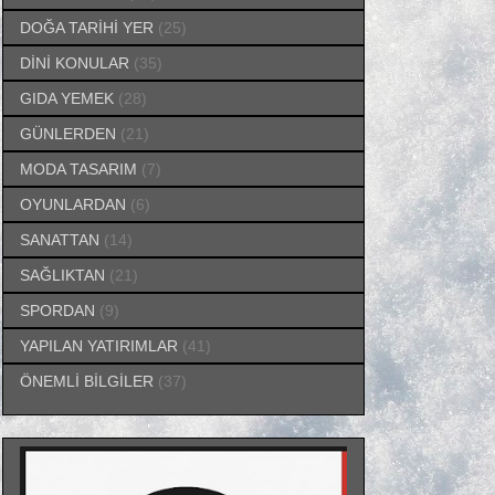
DOĞA TARİHİ YER
(25)
DİNİ KONULAR
(35)
GIDA YEMEK
(28)
GÜNLERDEN
(21)
MODA TASARIM
(7)
OYUNLARDAN
(6)
SANATTAN
(14)
SAĞLIKTAN
(21)
SPORDAN
(9)
YAPILAN YATIRIMLAR
(41)
ÖNEMLİ BİLGİLER
(37)