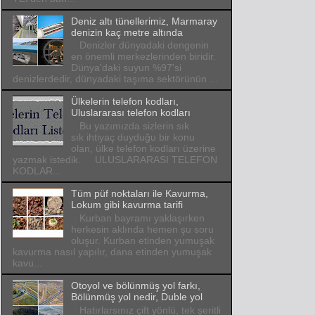
Deniz altı tünellerimiz, Marmaray
denizin kaç metre altında
Denizler dünyadaki dengenin
en önemli merkezlerinden biridir.
Dünya'daki suyun %97'si
denizlerdedir, dünyadaki taşıma sektörünün ...
Ülkelerin telefon kodları,
Uluslararası telefon kodları
Bu yazımızda sizlerin sık
sık ihtiyaç duyduğu bir konu
olan, ülke telefon kodları üzerine
yazmak istedik. ULUSLARARASI TELEFON
KODLAR...
Tüm püf noktaları ile Kavurma,
Lokum gibi kavurma tarifi
Kurban bayramı yaklaşırken
herkesin aklında hemen şu soru
oluşur. Kurban etinden yumuşak
kavurma nasıl yapılır, dana etinden yumuşak
kavu...
Otoyol ve bölünmüş yol farkı,
Bölünmüş yol nedir, Duble yol
Hatırlarsınız çift yönlü, tek şeritli