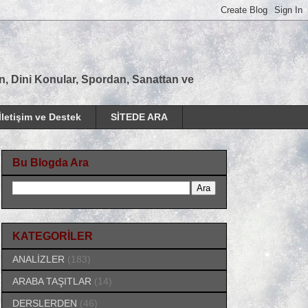
tan, Dini Konular, Spordan, Sanattan ve
İletişim ve Destek
SİTEDE ARA
Bu Blogda Ara
KATEGORİLER
ANALİZLER
(183)
ARABA TAŞITLAR
(14)
DERSLERDEN
(46)