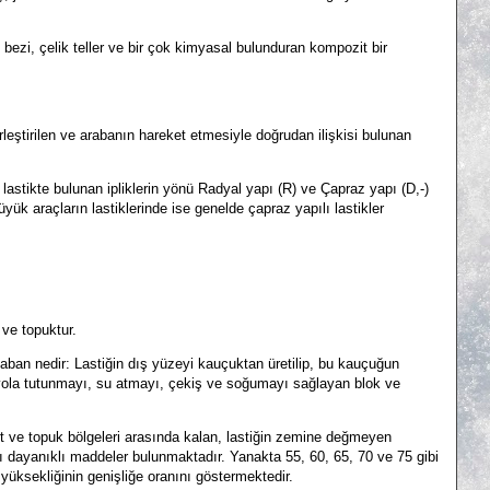
bezi, çelik teller ve bir çok kimyasal bulunduran kompozit bir
rleştirilen ve arabanın hareket etmesiyle doğrudan ilişkisi bulunan
t lastikte bulunan ipliklerin yönü Radyal yapı (R) ve Çapraz yapı (D,-)
üyük araçların lastiklerinde ise genelde çapraz yapılı lastikler
ve topuktur.
 taban nedir:
Lastiğin dış yüzeyi kauçuktan üretilip, bu kauçuğun
 yola tutunmayı, su atmayı, çekiş ve soğumayı sağlayan blok ve
t ve topuk bölgeleri arasında kalan, lastiğin zemine değmeyen
rşı dayanıklı maddeler bulunmaktadır. Yanakta 55, 60, 65, 70 ve 75 gibi
 yüksekliğinin genişliğe oranını göstermektedir.