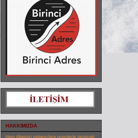
HAKKIMIZDA
Hem ülkemizi yabancılara resimlerle tanıtmak,