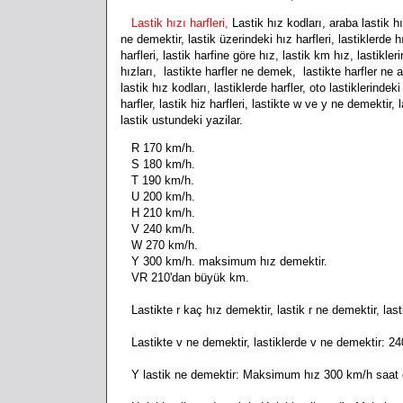
Lastik hızı harfleri,
Lastik hız kodları, araba lastik hız
ne demektir, lastik üzerindeki hız harfleri, lastiklerde hız
harfleri, lastik harfine göre hız, lastik km hız, lastikleri
hızları, lastikte harfler ne demek, lastikte harfler ne anl
lastik hız kodları, lastiklerde harfler, oto lastiklerindeki
harfler, lastik hiz harfleri, lastikte w ve y ne demektir
lastik ustundeki yazilar.
R 170 km/h.
S 180 km/h.
T 190 km/h.
U 200 km/h.
H 210 km/h.
V 240 km/h.
W 270 km/h.
Y 300 km/h. maksimum hız demektir.
VR 210'dan büyük km.
Lastikte r kaç hız demektir, lastik r ne demektir, l
Lastikte v ne demektir, lastiklerde v ne demektir: 
Y lastik ne demektir: Maksimum hız 300 km/h saat 