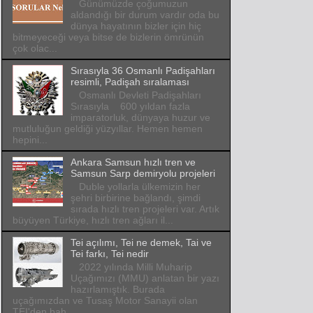
Günümüzde çoğumuzun
aldandığı bir durum vardır oda bu
dünya hayatının bizler için hiç
bitmeyeceği veya bitse de bizlerin ömrünün
çok olac...
Sırasıyla 36 Osmanlı Padişahları
resimli, Padişah sıralaması
Osmanlı Devleti Padişahları
Sırasıyla 600 yıldan fazla
imparatorluk, dünyaya huzur ve
mutluluğun geldiği yüzyıllar. Hemen hemen
hepini...
Ankara Samsun hızlı tren ve
Samsun Sarp demiryolu projeleri
Duble yollarla ülkemizin her
şehri birbirine bağlandı, şimdi
sırada hızlı tren projeleri var. Artık
büyüyen Türkiye, hızlı tren ağları il...
Tei açılımı, Tei ne demek, Tai ve
Tei farkı, Tei nedir
2022 yılında Milli Muharip
Uçağımızı (MMU) anlatan bir yazı
hazırlamıştık. Burada
uçağımızdan ve Tusaş Motor Sanayii olan
TEI'den bah...