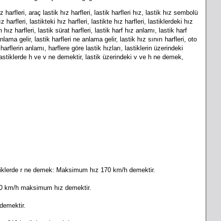
 harfleri, araç lastik hız harfleri, lastik harfleri hız, lastik hız sembolü
 harfleri, lastikteki hız harfleri, lastikte hız harfleri, lastiklerdeki hız
n hız harfleri, lastik sürat harfleri, lastik harf hız anlamı, lastik harf
ama gelir, lastik harfleri ne anlama gelir, lastik hız sınırı harfleri, oto
 harflerin anlamı, harflere göre lastik hızları, lastiklerin üzerindeki
, lastiklerde h ve v ne demektir, lastik üzerindeki v ve h ne demek,
astiklerde r ne demek: Maksimum hız 170 km/h demektir.
240 km/h maksimum hız demektir.
demektir.