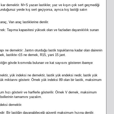
 kar demektir. M+S yazan lastikler, yaz ve kışın çok sert geçmediği
ulunduğunuz yerde kış sert geçiyorsa, ayrıca kış lastiği satın
aç, Van araç lastiklerine denilir.
mek: Taşıma kapasitesi yüksek olan ve fazladan dayanıklılık sunan
t çapı ne demektir: Jantın oturduğu lastik topuklarına kadar olan dairenin
rnek, lastikte r15 ne demek, R15, yani 15 jant.
tiğin gövde kısmında bulunan ve kat sayısını gösteren ibareye
mektir, yük indeksi ne demektir, lastik yük endeksi nedir, lastik yük
k miktarını gösterir. Örnek yük indeksi 89 olan bir lastik, maksimum
um hızı gösterir ve harflerle gösterilir. Örnek V demek, maksimum
bollerinin tamamını yazalım.
deksi demektir.
dir: Bir lastiğin dayanabileceği güvenli maksimum hızına denilir.