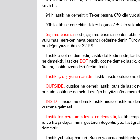
km/h hız.
94 h lastik ne demektir: Teker başına 670 kilo yük al
99h lastik ne demektir: Teker başına 775 kilo yük al
Şişirme basıncı
nedir, şişirme basıncı ne demektir, 
vurulması gereken hava basıncı değerine denir. Türkiye
bu değer yazar, örnek 32 PSI.
Lastikte dot ne demektir, lastik dot kodu nedir, lastik 
ne demektir, lastikte
DOT
nedir, dot ne demek lastik, do
üretim, lastik üzerindeki üretim tarihi.
Lastik iç dış yönü nasıldır,
lastik inside outside ne 
OUTSIDE,
outside ne demek lastik, outside lastik n
outsıde lastik ne demek:
Lastiğin bu yüzünün aracın 
INSIDE,
inside ne demek lastik, inside lastik ne dem
kısmına gelmesi.
Lastik temperature a lastik ne demektir,
lastik temp
ısıya karşı dayanımını gösteren değerdir, yaz lastiği al
demektir.
Lastik yol tutuş harfleri: Bunun yanında lastiklerde y