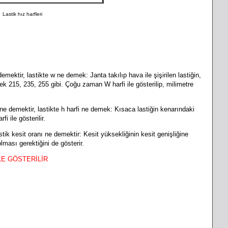
Lastik hız harfleri
e demektir, lastikte w ne demek:
Janta takılıp hava ile şişirilen lastiğin,
ek 215, 235, 255 gibi. Çoğu zaman W harfi ile gösterilip, milimetre
i ne demektir,
lastikte h harfi ne demek: Kısaca lastiğin kenarındaki
fi ile gösterilir.
astik kesit oranı ne demektir
:
Kesit yüksekliğinin kesit genişliğine
olması gerektiğini de gösterir.
LE GÖSTERİLİR