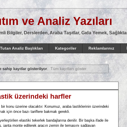
tım ve Analiz Yazıları
mli Bilgiler, Derslerden, Araba Taşıtlar, Gıda Yemek, Sağlık
Tutan Analiz Başlıkları
Kategoriler
Reklamlarınız
e sahip kayıtlar gösteriliyor.
Tüm kayıtları göster
astik üzerindeki harfler
r konu üzerine olacaktır. Konumuz, araba lastiklerinin üzerindeki
ak için önce bazı tariflere bakmak gerekli.
yerleştirilen elastiki tekerlek bandajlarına denilir. Bir başka ifade ile
ş, janta monte edilerek aracın zemin ile temasını sağlayan