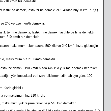
mum 210 km/h hız demektir.
zr lastik ne demek, lastik zr ne demek: ZR 240'dan büyük km, ZR(Y)
 ise 240 ve üzeri km/h demektir.
stik te h ne demektir, lastik h ne demek, lastiklerde h ne demektir,
imum 210 km/h hız demektir.
abanın maksimum teker başına 560 kilo ve 240 km/h hızla gideceğini
ilo, maksimum hız 210 km/h demektir.
 lastik ne demek: 190 km/h hızda 475 kilo yük taşır demek her teker.
stiğin yük kapasitesi ve hızını bildirmektedir, tabloya göre. 190
. fazla gidebilir.
ına ve maksimum hız 210 km/h.
maksimum yük taşıma teker başı 545 kilo demektir.
 lastikte 91h nedir: Maksimum 615 kilo teker başına ve maksimum 210