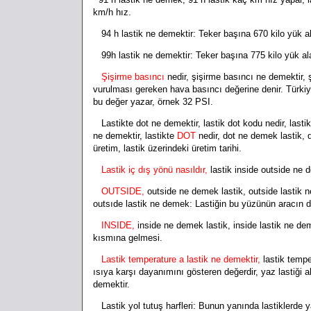
km/h hız.
94 h lastik ne demektir: Teker başına 670 kilo yük al
99h lastik ne demektir: Teker başına 775 kilo yük al
Şişirme basıncı
nedir, şişirme basıncı ne demektir, 
vurulması gereken hava basıncı değerine denir. Türkiye
bu değer yazar, örnek 32 PSI.
Lastikte dot ne demektir, lastik dot kodu nedir, lastik 
ne demektir, lastikte
DOT
nedir, dot ne demek lastik, do
üretim, lastik üzerindeki üretim tarihi.
Lastik iç dış yönü nasıldır,
lastik inside outside ne 
OUTSIDE,
outside ne demek lastik, outside lastik n
outsıde lastik ne demek:
Lastiğin bu yüzünün aracın 
INSIDE,
inside ne demek lastik, inside lastik ne dem
kısmına gelmesi.
Lastik temperature a lastik ne demektir,
lastik temp
ısıya karşı dayanımını gösteren değerdir, yaz lastiği al
demektir.
Lastik yol tutuş harfleri: Bunun yanında lastiklerde y