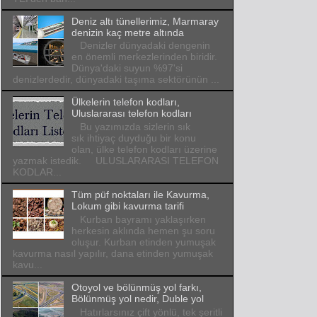
Deniz altı tünellerimiz, Marmaray
denizin kaç metre altında
Denizler dünyadaki dengenin
en önemli merkezlerinden biridir.
Dünya'daki suyun %97'si
denizlerdedir, dünyadaki taşıma sektörünün ...
Ülkelerin telefon kodları,
Uluslararası telefon kodları
Bu yazımızda sizlerin sık
sık ihtiyaç duyduğu bir konu
olan, ülke telefon kodları üzerine
yazmak istedik. ULUSLARARASI TELEFON
KODLAR...
Tüm püf noktaları ile Kavurma,
Lokum gibi kavurma tarifi
Kurban bayramı yaklaşırken
herkesin aklında hemen şu soru
oluşur. Kurban etinden yumuşak
kavurma nasıl yapılır, dana etinden yumuşak
kavu...
Otoyol ve bölünmüş yol farkı,
Bölünmüş yol nedir, Duble yol
Hatırlarsınız çift yönlü, tek şeritli