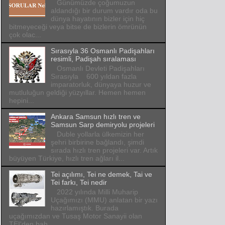
Günümüzde çoğumuzun
aldandığı bir durum vardır oda bu
dünya hayatının bizler için hiç
bitmeyeceği veya bitse de bizlerin ömrünün
çok olac...
Sırasıyla 36 Osmanlı Padişahları
resimli, Padişah sıralaması
Osmanlı Devleti Padişahları
Sırasıyla 600 yıldan fazla
imparatorluk, dünyaya huzur ve
mutluluğun geldiği yüzyıllar. Hemen hemen
hepini...
Ankara Samsun hızlı tren ve
Samsun Sarp demiryolu projeleri
Duble yollarla ülkemizin her
şehri birbirine bağlandı, şimdi
sırada hızlı tren projeleri var. Artık
büyüyen Türkiye, hızlı tren ağları il...
Tei açılımı, Tei ne demek, Tai ve
Tei farkı, Tei nedir
2022 yılında Milli Muharip
Uçağımızı (MMU) anlatan bir yazı
hazırlamıştık. Burada
uçağımızdan ve Tusaş Motor Sanayii olan
TEI'den bah...