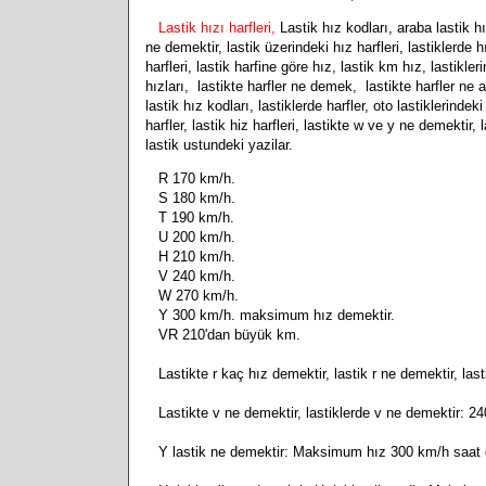
Lastik hızı harfleri,
Lastik hız kodları, araba lastik hız
ne demektir, lastik üzerindeki hız harfleri, lastiklerde hız
harfleri, lastik harfine göre hız, lastik km hız, lastikleri
hızları, lastikte harfler ne demek, lastikte harfler ne anl
lastik hız kodları, lastiklerde harfler, oto lastiklerindeki
harfler, lastik hiz harfleri, lastikte w ve y ne demektir
lastik ustundeki yazilar.
R 170 km/h.
S 180 km/h.
T 190 km/h.
U 200 km/h.
H 210 km/h.
V 240 km/h.
W 270 km/h.
Y 300 km/h. maksimum hız demektir.
VR 210'dan büyük km.
Lastikte r kaç hız demektir, lastik r ne demektir, l
Lastikte v ne demektir, lastiklerde v ne demektir: 
Y lastik ne demektir: Maksimum hız 300 km/h saat 