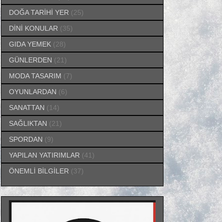
DOĞA TARİHİ YER
(25)
DİNİ KONULAR
(35)
GIDA YEMEK
(28)
GÜNLERDEN
(21)
MODA TASARIM
(7)
OYUNLARDAN
(6)
SANATTAN
(14)
SAĞLIKTAN
(21)
SPORDAN
(9)
YAPILAN YATIRIMLAR
(41)
ÖNEMLİ BİLGİLER
(37)