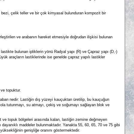
bezi, çelik teller ve bir çok kimyasal bulunduran kompozit bir
rleştirilen ve arabanın hareket etmesiyle doğrudan ilişkisi bulunan
t lastikte bulunan ipliklerin yönü Radyal yapı (R) ve Çapraz yapı (D,-)
üyük araçların lastiklerinde ise genelde çapraz yapılı lastikler
ve topuktur.
 taban nedir:
Lastiğin dış yüzeyi kauçuktan üretilip, bu kauçuğun
 yola tutunmayı, su atmayı, çekiş ve soğumayı sağlayan blok ve
t ve topuk bölgeleri arasında kalan, lastiğin zemine değmeyen
rşı dayanıklı maddeler bulunmaktadır. Yanakta 55, 60, 65, 70 ve 75 gibi
 yüksekliğinin genişliğe oranını göstermektedir.