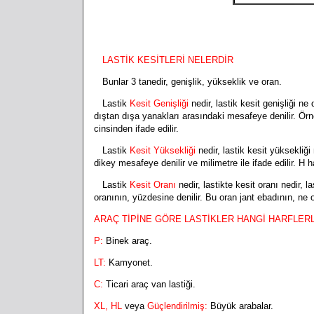
LASTİK KESİTLERİ NELERDİR
Bunlar 3 tanedir, genişlik, yükseklik ve oran.
Lastik
K
esit Genişliği
nedir, lastik kesit genişliği n
dıştan dışa yanakları arasındaki mesafeye denilir. Örn
cinsinden ifade edilir.
Lastik
Kesit Yüksekliği
nedir, lastik kesit yüksekliğ
dikey mesafeye denilir ve milimetre ile ifade edilir. H har
Lastik
Kesit Oranı
nedir,
lastikte kesit oranı nedir, l
oranının, yüzdesine denilir. Bu oran jant ebadının, ne 
ARAÇ TİPİNE GÖRE LASTİKLER HANGİ HARFLER
P:
Binek araç.
LT:
Kamyonet.
C:
Ticari araç van lastiği.
XL, HL
veya
Güçlendirilmiş:
Büyük arabalar.