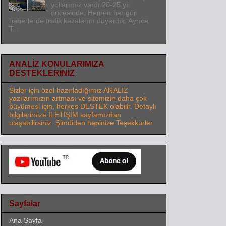
yollarımız vardı 20-25 yıl
öncesinde. Hemen her gün
haberlerde trafik kazalarını duyardık. Ayrıca
T...
ANALİZ KONULARIMIZA
DESTEKLERİNİZ
Sizler için özel hazırladığımız ANALİZ
yazılarımızın artması ve sitemizin daha çok
büyümesi için, herkes DESTEK olabilir. Detaylı
bilgilerimize İLETİŞİM sayfamızdan
ulaşabilirsiniz. Şimdiden hepinize Teşekkürler
Sayfalar
Ana Sayfa