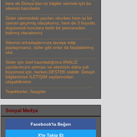
hem de Dünya'dan öz bilgiler vermek için bu
sitemizi hazırladık
.......................................................................
Sizler sitemizdeki yazıları okurken hem iyi bir
zaman geçirmiş olacaksınız, hem de 3 boyutlu
düşünerek konulara farklı bir pencereden
bakmış olacaksınız
.......................................................................
Sitemizi arkadaşlarınıza tavsiye edip
paylaşırsanız, sizler gibi onlar da faydalanmış
olur.
..........................................................................
Sizler için özel hazırladığımız ANALİZ
yazılarımızın artması ve sitemizin daha çok
büyümesi için, herkes DESTEK olabilir. Detaylı
bilgilerimize İLETİŞİM sayfamızdan
ulaşabilirsiniz.
.......................................................................
Teşekkürler, Saygılar
Sosyal Medya
Facebook'ta Beğen
X'te Takip Et