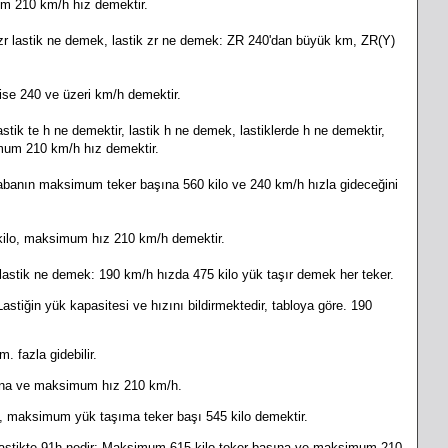
mum 210 km/h hız demektir.
zr lastik ne demek, lastik zr ne demek: ZR 240'dan büyük km, ZR(Y)
 ise 240 ve üzeri km/h demektir.
stik te h ne demektir, lastik h ne demek, lastiklerde h ne demektir,
imum 210 km/h hız demektir.
abanın maksimum teker başına 560 kilo ve 240 km/h hızla gideceğini
ilo, maksimum hız 210 km/h demektir.
 lastik ne demek: 190 km/h hızda 475 kilo yük taşır demek her teker.
stiğin yük kapasitesi ve hızını bildirmektedir, tabloya göre. 190
. fazla gidebilir.
ına ve maksimum hız 210 km/h.
maksimum yük taşıma teker başı 545 kilo demektir.
 lastikte 91h nedir: Maksimum 615 kilo teker başına ve maksimum 210