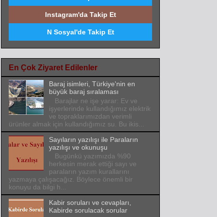
Instagram'da Takip Et
N Sosyal'de Takip Et
En Çok Ziyaret Edilenler
Baraj isimleri, Türkiye'nin en
büyük baraj sıralaması
Barajlar ne işe yarar: Ev ve
işyerlerinde kullandığımız elektrik
ve topraklarımızdan verimli
ürünler almak için kullandığımız su. Bu ikis...
Sayıların yazılışı ile Paraların
yazılışı ve okunuşu
Bugünkü yazımızda %90
herkesin merak ettiği sayı ve
paraların yazım kurallarını
yazmaya çalışacağız. Böylece önemli bir
konuyu da bilgi h...
Kabir soruları ve cevapları,
Kabirde sorulacak sorular