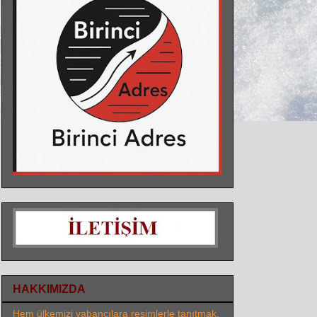
HAKKIMIZDA
Hem ülkemizi yabancılara resimlerle tanıtmak,