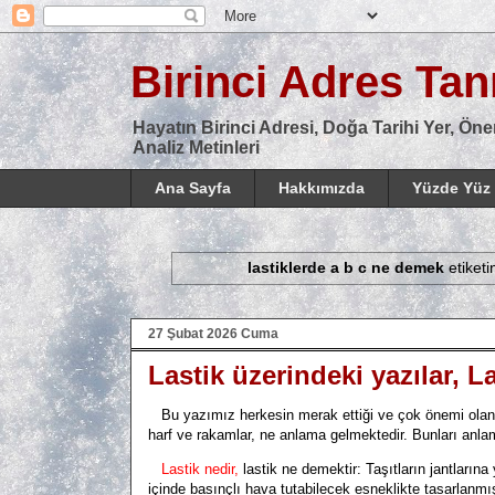
Birinci Adres Tanı
Hayatın Birinci Adresi, Doğa Tarihi Yer, Öne
Analiz Metinleri
Ana Sayfa
Hakkımızda
Yüzde Yüz 
lastiklerde a b c ne demek
etiketi
27 Şubat 2026 Cuma
Lastik üzerindeki yazılar, L
Bu yazımız herkesin merak ettiği ve çok önemi olan bi
harf ve rakamlar, ne anlama gelmektedir. Bunları anlam
Lastik nedir,
lastik ne demektir:
Taşıtların jantlarına 
içinde basınçlı hava tutabilecek esneklikte tasarlanmı