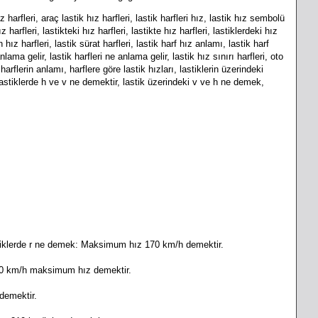
 harfleri, araç lastik hız harfleri, lastik harfleri hız, lastik hız sembolü
 harfleri, lastikteki hız harfleri, lastikte hız harfleri, lastiklerdeki hız
n hız harfleri, lastik sürat harfleri, lastik harf hız anlamı, lastik harf
ama gelir, lastik harfleri ne anlama gelir, lastik hız sınırı harfleri, oto
 harflerin anlamı, harflere göre lastik hızları, lastiklerin üzerindeki
, lastiklerde h ve v ne demektir, lastik üzerindeki v ve h ne demek,
astiklerde r ne demek: Maksimum hız 170 km/h demektir.
240 km/h maksimum hız demektir.
demektir.