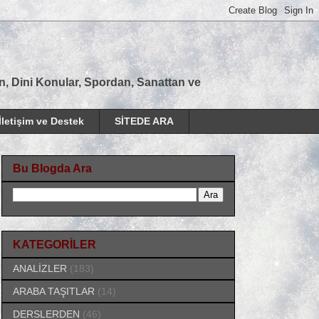
tan, Dini Konular, Spordan, Sanattan ve
İletişim ve Destek
SİTEDE ARA
Bu Blogda Ara
KATEGORİLER
ANALİZLER
(183)
ARABA TAŞITLAR
(14)
DERSLERDEN
(46)