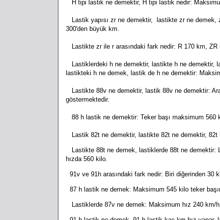
H tipi lastik ne demektir, H tipi lastik nedir: Maksi
Lastik yapısı zr ne demektir, lastikte zr ne demek, 
300'den büyük km.
Lastikte zr ile r arasındaki fark nedir: R 170 km, ZR
Lastiklerdeki h ne demektir, lastikte h ne demektir, la
lastikteki h ne demek, lastik de h ne demektir: Maks
Lastikte 88v ne demektir, lastik 88v ne demektir: Ar
göstermektedir.
88 h lastik ne demektir: Teker başı maksimum 560 k
Lastik 82t ne demektir, lastikte 82t ne demektir, 82t
Lastikte 88t ne demek, lastiklerde 88t ne demektir: La
hızda 560 kilo.
91v ve 91h arasındaki fark nedir: Biri diğerinden 30 km
87 h lastik ne demek: Maksimum 545 kilo teker baş
Lastiklerde 87v ne demek: Maksimum hız 240 km/h, 
91 h lastik ne demek, 91 h lastik kaç km hız yapar,