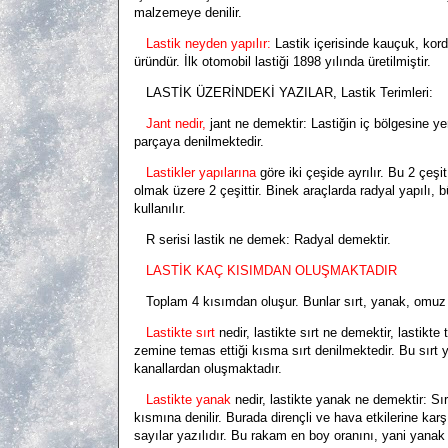
malzemeye denilir.
Lastik neyden yapılır:
Lastik içerisinde kauçuk, kord 
üründür. İlk otomobil lastiği 1898 yılında üretilmiştir.
LASTİK ÜZERİNDEKİ YAZILAR, Lastik Terimleri:
Jant nedir,
jant ne demektir:
Lastiğin iç bölgesine ye
parçaya denilmektedir.
Lastikler yapılarına
göre iki çeşide ayrılır. Bu 2 çeşi
olmak üzere 2 çeşittir. Binek araçlarda radyal yapılı, b
kullanılır.
R serisi lastik ne demek: Radyal demektir.
LASTİK KAÇ KISIMDAN OLUŞMAKTADIR
Toplam 4 kısımdan oluşur. Bunlar sırt, yanak, omuz 
Lastikte sırt
nedir, lastikte sırt ne demektir, lastikte
zemine temas ettiği kısma sırt denilmektedir. Bu sırt
kanallardan oluşmaktadır.
Lastikte yanak
nedir, lastikte yanak ne demektir:
Sır
kısmına denilir. Burada dirençli ve hava etkilerine ka
sayılar yazılıdır. Bu rakam en boy oranını, yani yanak