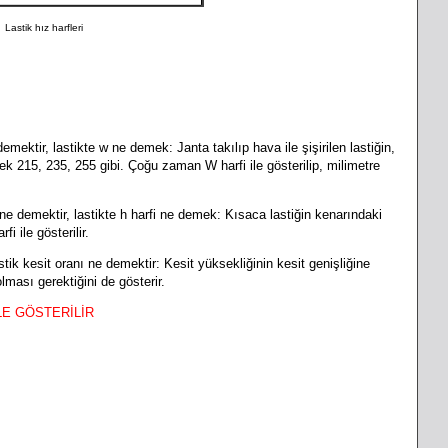
Lastik hız harfleri
e demektir, lastikte w ne demek:
Janta takılıp hava ile şişirilen lastiğin,
ek 215, 235, 255 gibi. Çoğu zaman W harfi ile gösterilip, milimetre
i ne demektir,
lastikte h harfi ne demek: Kısaca lastiğin kenarındaki
fi ile gösterilir.
astik kesit oranı ne demektir
:
Kesit yüksekliğinin kesit genişliğine
olması gerektiğini de gösterir.
LE GÖSTERİLİR