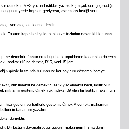
 kar demektir. M+S yazan lastikler, yaz ve kışın çok sert geçmediği
ulunduğunuz yerde kış sert geçiyorsa, ayrıca kış lastiği satın
aç, Van araç lastiklerine denilir.
mek: Taşıma kapasitesi yüksek olan ve fazladan dayanıklılık sunan
t çapı ne demektir: Jantın oturduğu lastik topuklarına kadar olan dairenin
rnek, lastikte r15 ne demek, R15, yani 15 jant.
tiğin gövde kısmında bulunan ve kat sayısını gösteren ibareye
mektir, yük indeksi ne demektir, lastik yük endeksi nedir, lastik yük
k miktarını gösterir. Örnek yük indeksi 89 olan bir lastik, maksimum
um hızı gösterir ve harflerle gösterilir. Örnek V demek, maksimum
bollerinin tamamını yazalım.
deksi demektir.
dir: Bir lastiğin dayanabileceği güvenli maksimum hızına denilir.