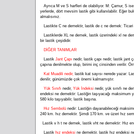
Ayrıca M ve S harfleri de olabiliyor. M: Çamur, S ise
yerlerde, dört mevsim lastik gibi kullanılabilir. Eğer b
almalısınız.
Lastikte C ne demektir, lastik de c ne demek: Ticari ar
Lastiklerde XL ne demek, lastik üzerindeki xl ne de
bir lastik çeşididir.
DİĞER TANIMLAR
Lastik
Jant Çapı
nedir, lastik çapı nedir, lastik jan
çapına denilmekte olup, birimi inç cinsinden verilir. Ö
Kat Muadili nedir,
lastik kat sayısı nerede yazar:
Las
denilir, günümüzde çok önemi kalmamıştır.
Yük Sınıfı
nedir,
Yük İndeksi
nedir, yük sınıfı ne de
endeksi ne demektir: Lastiğin taşıyacağı maksimum yü
580 kilo taşıyabilir, lastik başına.
Hız Sembolü
nedir: Lastiğin dayanabileceği maksim
240 km. hız demektir. Şimdi 170 km. ve üzeri hız sem
Lastik v h t ne demek, lastik vht ne demektir: Hız en
Lastik
hız endeksi
ne demektir, lastik hız endeksi ne