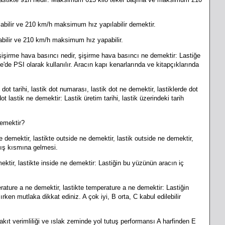
abilir ve 210 km/h maksimum hız yapılabilir demektir.
abilir ve 210 km/h maksimum hız yapabilir.
şişirme hava basıncı nedir, şişirme hava basıncı ne demektir: Lastiğe
'de PSI olarak kullanılır. Aracın kapı kenarlarında ve kitapçıklarında
dot tarihi, lastik dot numarası, lastik dot ne demektir, lastiklerde dot
t lastik ne demektir: Lastik üretim tarihi, lastik üzerindeki tarih
demektir?
e demektir, lastikte outside ne demektir, lastik outside ne demektir,
dış kısmına gelmesi.
ektir, lastikte inside ne demektir:
Lastiğin bu yüzünün aracın iç
erature a ne demektir, lastikte temperature a ne demektir:
Lastiğin
ırken mutlaka dikkat ediniz. A çok iyi, B orta, C kabul edilebilir
akıt verimliliği ve ıslak zeminde yol tutuş performansı A harfinden E