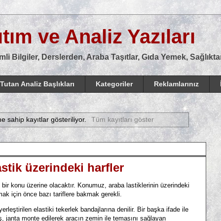
tım ve Analiz Yazıları
mli Bilgiler, Derslerden, Araba Taşıtlar, Gıda Yemek, Sağlık
Tutan Analiz Başlıkları
Kategoriler
Reklamlarınız
ne sahip kayıtlar gösteriliyor.
Tüm kayıtları göster
astik üzerindeki harfler
r konu üzerine olacaktır. Konumuz, araba lastiklerinin üzerindeki
ak için önce bazı tariflere bakmak gerekli.
yerleştirilen elastiki tekerlek bandajlarına denilir. Bir başka ifade ile
ş, janta monte edilerek aracın zemin ile temasını sağlayan