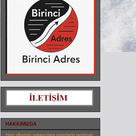
HAKKIMIZDA
Hem ülkemizi yabancılara resimlerle tanıtmak,