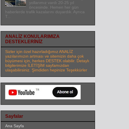
yollarımız vardı 20-25 yıl
öncesinde. Hemen her gün
haberlerde trafik kazalarını duyardık. Ayrıca
T...
ANALİZ KONULARIMIZA
DESTEKLERİNİZ
Sizler için özel hazırladığımız ANALİZ
yazılarımızın artması ve sitemizin daha çok
büyümesi için, herkes DESTEK olabilir. Detaylı
bilgilerimize İLETİŞİM sayfamızdan
ulaşabilirsiniz. Şimdiden hepinize Teşekkürler
Sayfalar
Ana Sayfa