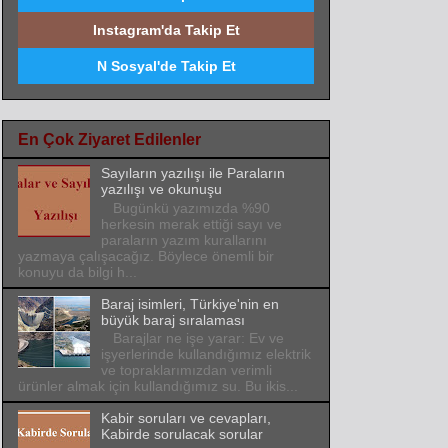
Instagram'da Takip Et
N Sosyal'de Takip Et
En Çok Ziyaret Edilenler
Sayıların yazılışı ile Paraların
yazılışı ve okunuşu
Bugünkü yazımızda %90
herkesin merak ettiği sayı ve
paraların yazım kurallarını
yazmaya çalışacağız. Böylece önemli bir
konuyu da bilgi h...
Baraj isimleri, Türkiye'nin en
büyük baraj sıralaması
Barajlar ne işe yarar: Ev ve
işyerlerinde kullandığımız elektrik
ve topraklarımızdan verimli
ürünler almak için kullandığımız su. Bu ikis...
Kabir soruları ve cevapları,
Kabirde sorulacak sorular