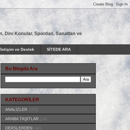
tan, Dini Konular, Spordan, Sanattan ve
İletişim ve Destek
SİTEDE ARA
Bu Blogda Ara
KATEGORİLER
ANALİZLER
(183)
ARABA TAŞITLAR
(14)
DERSLERDEN
(46)