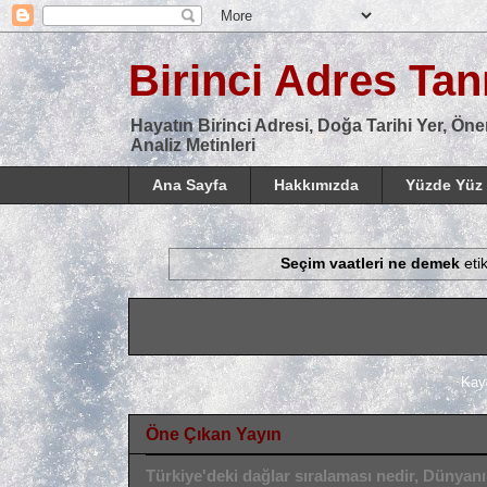
Birinci Adres Tanı
Hayatın Birinci Adresi, Doğa Tarihi Yer, Öne
Analiz Metinleri
Ana Sayfa
Hakkımızda
Yüzde Yüz 
Seçim vaatleri ne demek
eti
Kay
Öne Çıkan Yayın
Türkiye'deki dağlar sıralaması nedir, Dünyan