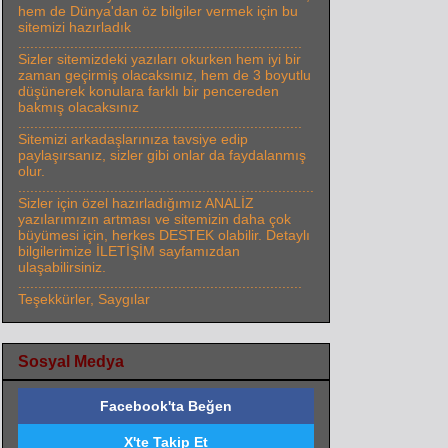
hem de Dünya'dan öz bilgiler vermek için bu
sitemizi hazırladık
.......................................................................
Sizler sitemizdeki yazıları okurken hem iyi bir
zaman geçirmiş olacaksınız, hem de 3 boyutlu
düşünerek konulara farklı bir pencereden
bakmış olacaksınız
.......................................................................
Sitemizi arkadaşlarınıza tavsiye edip
paylaşırsanız, sizler gibi onlar da faydalanmış
olur.
..........................................................................
Sizler için özel hazırladığımız ANALİZ
yazılarımızın artması ve sitemizin daha çok
büyümesi için, herkes DESTEK olabilir. Detaylı
bilgilerimize İLETİŞİM sayfamızdan
ulaşabilirsiniz.
.......................................................................
Teşekkürler, Saygılar
Sosyal Medya
Facebook'ta Beğen
X'te Takip Et