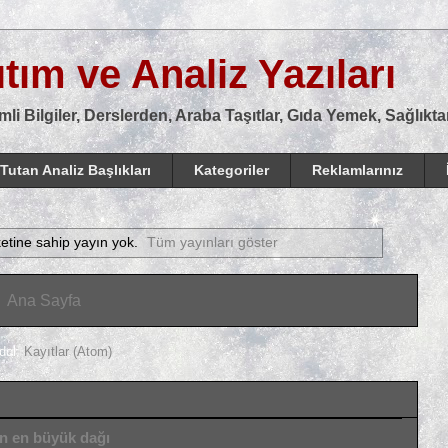
tım ve Analiz Yazıları
mli Bilgiler, Derslerden, Araba Taşıtlar, Gıda Yemek, Sağlık
Tutan Analiz Başlıkları
Kategoriler
Reklamlarınız
ketine sahip yayın yok.
Tüm yayınları göster
Ana Sayfa
dol:
Kayıtlar (Atom)
ın en büyük dağı