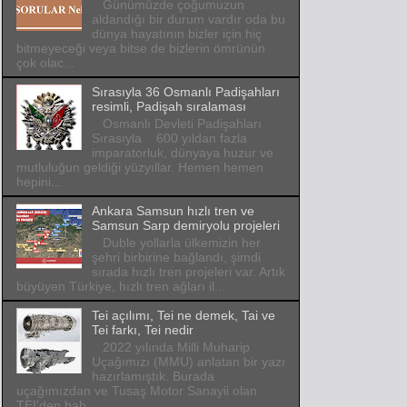
Günümüzde çoğumuzun
aldandığı bir durum vardır oda bu
dünya hayatının bizler için hiç
bitmeyeceği veya bitse de bizlerin ömrünün
çok olac...
Sırasıyla 36 Osmanlı Padişahları
resimli, Padişah sıralaması
Osmanlı Devleti Padişahları
Sırasıyla 600 yıldan fazla
imparatorluk, dünyaya huzur ve
mutluluğun geldiği yüzyıllar. Hemen hemen
hepini...
Ankara Samsun hızlı tren ve
Samsun Sarp demiryolu projeleri
Duble yollarla ülkemizin her
şehri birbirine bağlandı, şimdi
sırada hızlı tren projeleri var. Artık
büyüyen Türkiye, hızlı tren ağları il...
Tei açılımı, Tei ne demek, Tai ve
Tei farkı, Tei nedir
2022 yılında Milli Muharip
Uçağımızı (MMU) anlatan bir yazı
hazırlamıştık. Burada
uçağımızdan ve Tusaş Motor Sanayii olan
TEI'den bah...