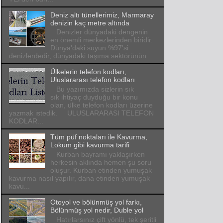
Deniz altı tünellerimiz, Marmaray
denizin kaç metre altında
Denizler dünyadaki dengenin
en önemli merkezlerinden biridir.
Dünya'daki suyun %97'si
denizlerdedir, dünyadaki taşıma sektörünün ...
Ülkelerin telefon kodları,
Uluslararası telefon kodları
Bu yazımızda sizlerin sık
sık ihtiyaç duyduğu bir konu
olan, ülke telefon kodları üzerine
yazmak istedik. ULUSLARARASI TELEFON
KODLAR...
Tüm püf noktaları ile Kavurma,
Lokum gibi kavurma tarifi
Kurban bayramı yaklaşırken
herkesin aklında hemen şu soru
oluşur. Kurban etinden yumuşak
kavurma nasıl yapılır, dana etinden yumuşak
kavu...
Otoyol ve bölünmüş yol farkı,
Bölünmüş yol nedir, Duble yol
Hatırlarsınız çift yönlü, tek şeritli