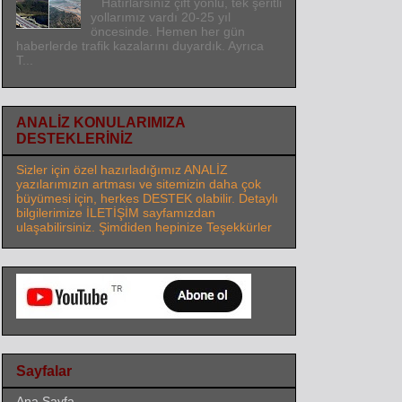
Hatırlarsınız çift yönlü, tek şeritli
yollarımız vardı 20-25 yıl
öncesinde. Hemen her gün
haberlerde trafik kazalarını duyardık. Ayrıca
T...
ANALİZ KONULARIMIZA
DESTEKLERİNİZ
Sizler için özel hazırladığımız ANALİZ
yazılarımızın artması ve sitemizin daha çok
büyümesi için, herkes DESTEK olabilir. Detaylı
bilgilerimize İLETİŞİM sayfamızdan
ulaşabilirsiniz. Şimdiden hepinize Teşekkürler
Sayfalar
Ana Sayfa