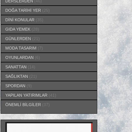
DERSLERDEN
(46)
DOĞA TARİHİ YER
(25)
DİNİ KONULAR
(35)
GIDA YEMEK
(28)
GÜNLERDEN
(21)
MODA TASARIM
(7)
OYUNLARDAN
(6)
SANATTAN
(14)
SAĞLIKTAN
(21)
SPORDAN
(9)
YAPILAN YATIRIMLAR
(41)
ÖNEMLİ BİLGİLER
(37)