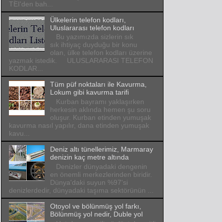
TEI'den bah...
Ülkelerin telefon kodları,
Uluslararası telefon kodları
Bu yazımızda sizlerin sık
sık ihtiyaç duyduğu bir konu
olan, ülke telefon kodları üzerine
yazmak istedik. ULUSLARARASI TELEFON
KODLAR...
Tüm püf noktaları ile Kavurma,
Lokum gibi kavurma tarifi
Kurban bayramı yaklaşırken
herkesin aklında hemen şu soru
oluşur. Kurban etinden yumuşak
kavurma nasıl yapılır, dana etinden yumuşak
kavu...
Deniz altı tünellerimiz, Marmaray
denizin kaç metre altında
Denizler dünyadaki dengenin
en önemli merkezlerinden biridir.
Dünya'daki suyun %97'si
denizlerdedir, dünyadaki taşıma sektörünün ...
Otoyol ve bölünmüş yol farkı,
Bölünmüş yol nedir, Duble yol