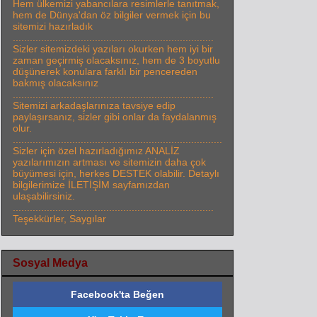
Hem ülkemizi yabancılara resimlerle tanıtmak,
hem de Dünya'dan öz bilgiler vermek için bu
sitemizi hazırladık
.......................................................................
Sizler sitemizdeki yazıları okurken hem iyi bir
zaman geçirmiş olacaksınız, hem de 3 boyutlu
düşünerek konulara farklı bir pencereden
bakmış olacaksınız
.......................................................................
Sitemizi arkadaşlarınıza tavsiye edip
paylaşırsanız, sizler gibi onlar da faydalanmış
olur.
..........................................................................
Sizler için özel hazırladığımız ANALİZ
yazılarımızın artması ve sitemizin daha çok
büyümesi için, herkes DESTEK olabilir. Detaylı
bilgilerimize İLETİŞİM sayfamızdan
ulaşabilirsiniz.
.......................................................................
Teşekkürler, Saygılar
Sosyal Medya
Facebook'ta Beğen