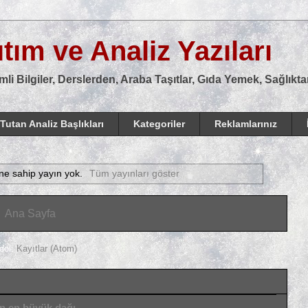
tım ve Analiz Yazıları
mli Bilgiler, Derslerden, Araba Taşıtlar, Gıda Yemek, Sağlık
Tutan Analiz Başlıkları
Kategoriler
Reklamlarınız
ine sahip yayın yok.
Tüm yayınları göster
Ana Sayfa
dol:
Kayıtlar (Atom)
ın en büyük dağı