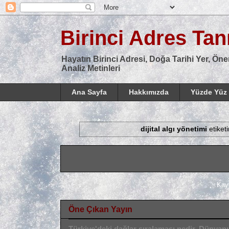
Birinci Adres Tanı
Hayatın Birinci Adresi, Doğa Tarihi Yer, Öne
Analiz Metinleri
Ana Sayfa
Hakkımızda
Yüzde Yüz 
dijital algı yönetimi
etiket
Kay
Öne Çıkan Yayın
Türkiye'deki dağlar sıralaması nedir, Dünyan