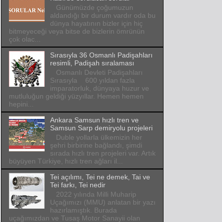
Günümüzde çoğumuzun
aldandığı bir durum vardır oda bu
dünya hayatının bizler için hiç
bitmeyeceği veya bitse de bizlerin ömrünün
çok olac...
Sırasıyla 36 Osmanlı Padişahları
resimli, Padişah sıralaması
Osmanlı Devleti Padişahları
Sırasıyla 600 yıldan fazla
imparatorluk, dünyaya huzur ve
mutluluğun geldiği yüzyıllar. Hemen hemen
hepini...
Ankara Samsun hızlı tren ve
Samsun Sarp demiryolu projeleri
Duble yollarla ülkemizin her
şehri birbirine bağlandı, şimdi
sırada hızlı tren projeleri var. Artık
büyüyen Türkiye, hızlı tren ağları il...
Tei açılımı, Tei ne demek, Tai ve
Tei farkı, Tei nedir
2022 yılında Milli Muharip
Uçağımızı (MMU) anlatan bir yazı
hazırlamıştık. Burada
uçağımızdan ve Tusaş Motor Sanayii olan