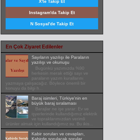
X'te Takip Et
Instagram'da Takip Et
N Sosyal'de Takip Et
En Çok Ziyaret Edilenler
Sayıların yazılışı ile Paraların
yazılışı ve okunuşu
Bugünkü yazımızda %90
herkesin merak ettiği sayı ve
paraların yazım kurallarını
yazmaya çalışacağız. Böylece önemli bir
konuyu da bilgi h...
Baraj isimleri, Türkiye'nin en
büyük baraj sıralaması
Barajlar ne işe yarar: Ev ve
işyerlerinde kullandığımız elektrik
ve topraklarımızdan verimli
ürünler almak için kullandığımız su. Bu ikis...
Kabir soruları ve cevapları,
Kabirde sorulacak sorular