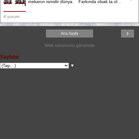
mekanın ismidir dünya. Farkında olsak ta ol...
4 yorum:
›
Ana Sayfa
Web sürümünü görüntüle
Sayfalar
▼