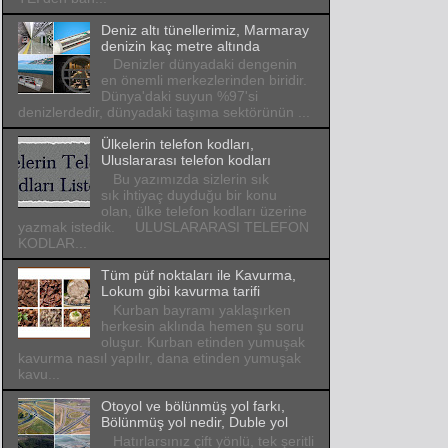
Deniz altı tünellerimiz, Marmaray
denizin kaç metre altında
Denizler dünyadaki dengenin
en önemli merkezlerinden biridir.
Dünya'daki suyun %97'si
denizlerdedir, dünyadaki taşıma sektörünün ...
Ülkelerin telefon kodları,
Uluslararası telefon kodları
Bu yazımızda sizlerin sık
sık ihtiyaç duyduğu bir konu
olan, ülke telefon kodları üzerine
yazmak istedik. ULUSLARARASI TELEFON
KODLAR...
Tüm püf noktaları ile Kavurma,
Lokum gibi kavurma tarifi
Kurban bayramı yaklaşırken
herkesin aklında hemen şu soru
oluşur. Kurban etinden yumuşak
kavurma nasıl yapılır, dana etinden yumuşak
kavu...
Otoyol ve bölünmüş yol farkı,
Bölünmüş yol nedir, Duble yol
Hatırlarsınız çift yönlü, tek şeritli