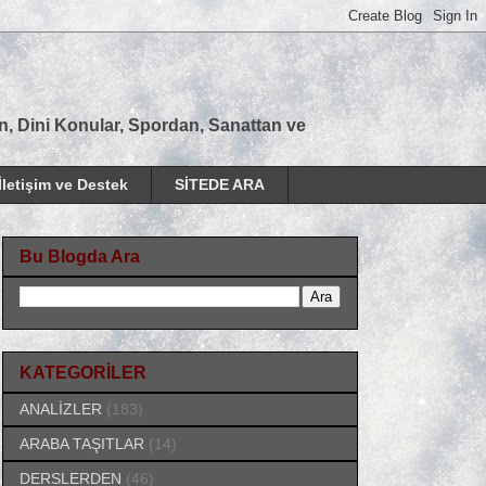
tan, Dini Konular, Spordan, Sanattan ve
İletişim ve Destek
SİTEDE ARA
Bu Blogda Ara
KATEGORİLER
ANALİZLER
(183)
ARABA TAŞITLAR
(14)
DERSLERDEN
(46)