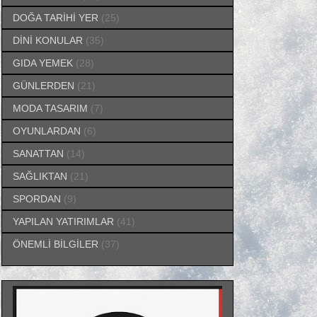
DOĞA TARİHİ YER
(25)
DİNİ KONULAR
(35)
GIDA YEMEK
(28)
GÜNLERDEN
(21)
MODA TASARIM
(7)
OYUNLARDAN
(6)
SANATTAN
(14)
SAĞLIKTAN
(21)
SPORDAN
(9)
YAPILAN YATIRIMLAR
(41)
ÖNEMLİ BİLGİLER
(37)