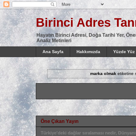
Birinci Adres Tanı
Hayatın Birinci Adresi, Doğa Tarihi Yer, Öne
Analiz Metinleri
Ana Sayfa
Hakkımızda
Yüzde Yüz 
marka olmak
etiketine 
Kay
Öne Çıkan Yayın
Türkiye'deki dağlar sıralaması nedir, Dünyan