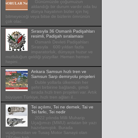
Günümüzde çoğumuzun
aldandığı bir durum vardır oda bu
dünya hayatının bizler için hiç
bitmeyeceği veya bitse de bizlerin ömrünün
çok olac...
Sırasıyla 36 Osmanlı Padişahları
resimli, Padişah sıralaması
Osmanlı Devleti Padişahları
Sırasıyla 600 yıldan fazla
imparatorluk, dünyaya huzur ve
mutluluğun geldiği yüzyıllar. Hemen hemen
hepini...
Ankara Samsun hızlı tren ve
Samsun Sarp demiryolu projeleri
Duble yollarla ülkemizin her
şehri birbirine bağlandı, şimdi
sırada hızlı tren projeleri var. Artık
büyüyen Türkiye, hızlı tren ağları il...
Tei açılımı, Tei ne demek, Tai ve
Tei farkı, Tei nedir
2022 yılında Milli Muharip
Uçağımızı (MMU) anlatan bir yazı
hazırlamıştık. Burada
uçağımızdan ve Tusaş Motor Sanayii olan
TEI'den bah...