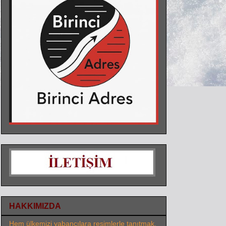
HAKKIMIZDA
Hem ülkemizi yabancılara resimlerle tanıtmak,