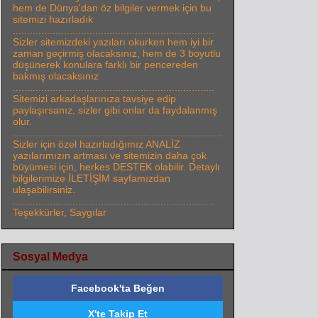
hem de Dünya'dan öz bilgiler vermek için bu
sitemizi hazırladık
.......................................................................
Sizler sitemizdeki yazıları okurken hem iyi bir
zaman geçirmiş olacaksınız, hem de 3 boyutlu
düşünerek konulara farklı bir pencereden
bakmış olacaksınız
.......................................................................
Sitemizi arkadaşlarınıza tavsiye edip
paylaşırsanız, sizler gibi onlar da faydalanmış
olur.
..........................................................................
Sizler için özel hazırladığımız ANALİZ
yazılarımızın artması ve sitemizin daha çok
büyümesi için, herkes DESTEK olabilir. Detaylı
bilgilerimize İLETİŞİM sayfamızdan
ulaşabilirsiniz.
.......................................................................
Teşekkürler, Saygılar
Sosyal Medya
Facebook'ta Beğen
X'te Takip Et