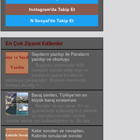
Instagram'da Takip Et
N Sosyal'de Takip Et
En Çok Ziyaret Edilenler
Sayıların yazılışı ile Paraların
yazılışı ve okunuşu
Bugünkü yazımızda %90
herkesin merak ettiği sayı ve
paraların yazım kurallarını
yazmaya çalışacağız. Böylece önemli bir
konuyu da bilgi h...
Baraj isimleri, Türkiye'nin en
büyük baraj sıralaması
Barajlar ne işe yarar: Ev ve
işyerlerinde kullandığımız elektrik
ve topraklarımızdan verimli
ürünler almak için kullandığımız su. Bu ikis...
Kabir soruları ve cevapları,
Kabirde sorulacak sorular