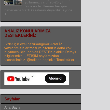
yollarımız vardı 20-25 yıl
öncesinde. Hemen her gün
haberlerde trafik kazalarını duyardık. Ayrıca
T...
ANALİZ KONULARIMIZA
DESTEKLERİNİZ
Sizler için özel hazırladığımız ANALİZ
yazılarımızın artması ve sitemizin daha çok
büyümesi için, herkes DESTEK olabilir. Detaylı
bilgilerimize İLETİŞİM sayfamızdan
ulaşabilirsiniz. Şimdiden hepinize Teşekkürler
Sayfalar
Ana Sayfa