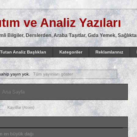
tım ve Analiz Yazıları
mli Bilgiler, Derslerden, Araba Taşıtlar, Gıda Yemek, Sağlık
Tutan Analiz Başlıkları
Kategoriler
Reklamlarınız
sahip yayın yok.
Tüm yayınları göster
Ana Sayfa
dol:
Kayıtlar (Atom)
ın en büyük dağı