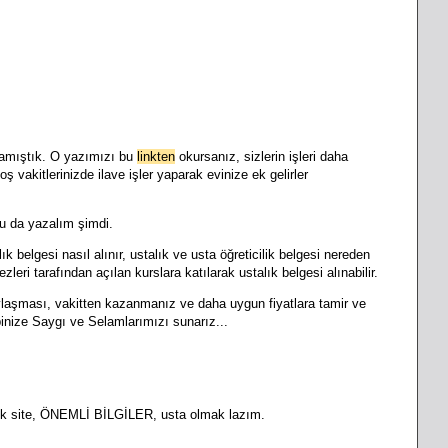
ırlamıştık. O yazımızı bu
linkten
okursanız, sizlerin işleri daha
oş vakitlerinizde ilave işler yaparak evinize ek gelirler
u da yazalım şimdi.
k belgesi nasıl alınır, ustalık ve usta öğreticilik belgesi nereden
leri tarafından açılan kurslara katılarak ustalık belgesi alınabilir.
aylaşması, vakitten kazanmanız ve daha uygun fiyatlara tamir ve
inize Saygı ve Selamlarımızı sunarız...
lük site, ÖNEMLİ BİLGİLER, usta olmak lazım.