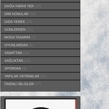
DOĞA TARİHİ YER
(25)
DİNİ KONULAR
(35)
GIDA YEMEK
(28)
GÜNLERDEN
(21)
MODA TASARIM
(7)
OYUNLARDAN
(6)
SANATTAN
(14)
SAĞLIKTAN
(21)
SPORDAN
(9)
YAPILAN YATIRIMLAR
(41)
ÖNEMLİ BİLGİLER
(37)