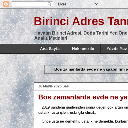
Birinci Adres Tanı
Hayatın Birinci Adresi, Doğa Tarihi Yer, Öne
Analiz Metinleri
Ana Sayfa
Hakkımızda
Yüzde Yüz 
Bos zamanlarda evde ne yapabilirim
et
26 Mayıs 2026 Salı
Bos zamanlarda evde ne ya
2019 pandemi günlerinden sonra değeri çok artan ön
ustalık, usta işleri, usta gibi olmak.
Önce usta ne demektir, ustalık ne demektir, bunların 