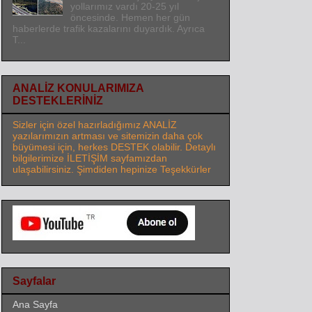
yollarımız vardı 20-25 yıl
öncesinde. Hemen her gün
haberlerde trafik kazalarını duyardık. Ayrıca
T...
ANALİZ KONULARIMIZA
DESTEKLERİNİZ
Sizler için özel hazırladığımız ANALİZ
yazılarımızın artması ve sitemizin daha çok
büyümesi için, herkes DESTEK olabilir. Detaylı
bilgilerimize İLETİŞİM sayfamızdan
ulaşabilirsiniz. Şimdiden hepinize Teşekkürler
Sayfalar
Ana Sayfa