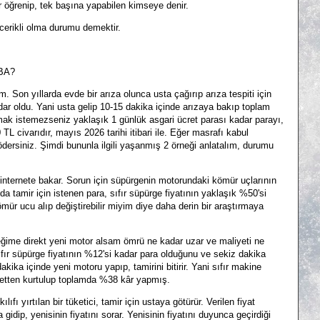
r öğrenip, tek başına yapabilen kimseye denir.
erikli olma durumu demektir.
BA?
Son yıllarda evde bir arıza olunca usta çağırıp arıza tespiti için
dar oldu. Yani usta gelip 10-15 dakika içinde arızaya bakıp toplam
mak istemezseniz yaklaşık 1 günlük asgari ücret parası kadar parayı,
L civarıdır, mayıs 2026 tarihi itibari ile. Eğer masrafı kabul
ödersiniz. Şimdi bununla ilgili yaşanmış 2 örneği anlatalım, durumu
 internete bakar. Sorun için süpürgenin motorundaki kömür uçlarının
a tamir için istenen para, sıfır süpürge fiyatının yaklaşık %50'si
ür ucu alıp değiştirebilir miyim diye daha derin bir araştırmaya
ime direkt yeni motor alsam ömrü ne kadar uzar ve maliyeti ne
 sıfır süpürge fiyatının %12'si kadar para olduğunu ve sekiz dakika
akika içinde yeni motoru yapıp, tamirini bitirir. Yani sıfır makine
retten kurtulup toplamda %38 kâr yapmış.
 yırtılan bir tüketici, tamir için ustaya götürür. Verilen fiyat
idip, yenisinin fiyatını sorar. Yenisinin fiyatını duyunca geçirdiği