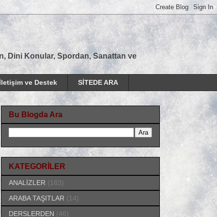
tan, Dini Konular, Spordan, Sanattan ve
İletişim ve Destek
SİTEDE ARA
Bu Blogda Ara
KATEGORİLER
ANALİZLER
(183)
ARABA TAŞITLAR
(14)
DERSLERDEN
(46)