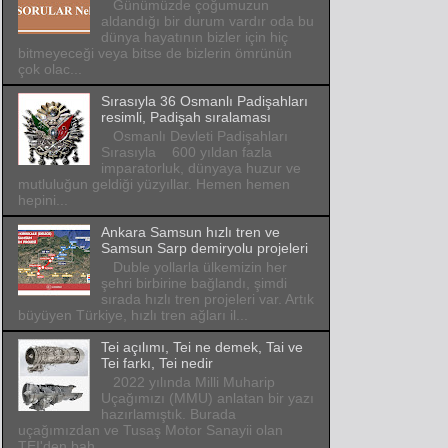
Günümüzde çoğumuzun
aldandığı bir durum vardır oda bu
dünya hayatının bizler için hiç
bitmeyeceği veya bitse de bizlerin ömrünün
çok olac...
Sırasıyla 36 Osmanlı Padişahları
resimli, Padişah sıralaması
Osmanlı Devleti Padişahları
Sırasıyla 600 yıldan fazla
imparatorluk, dünyaya huzur ve
mutluluğun geldiği yüzyıllar. Hemen hemen
hepini...
Ankara Samsun hızlı tren ve
Samsun Sarp demiryolu projeleri
Duble yollarla ülkemizin her
şehri birbirine bağlandı, şimdi
sırada hızlı tren projeleri var. Artık
büyüyen Türkiye, hızlı tren ağları il...
Tei açılımı, Tei ne demek, Tai ve
Tei farkı, Tei nedir
2022 yılında Milli Muharip
Uçağımızı (MMU) anlatan bir yazı
hazırlamıştık. Burada
uçağımızdan ve Tusaş Motor Sanayii olan
TEI'den bah...