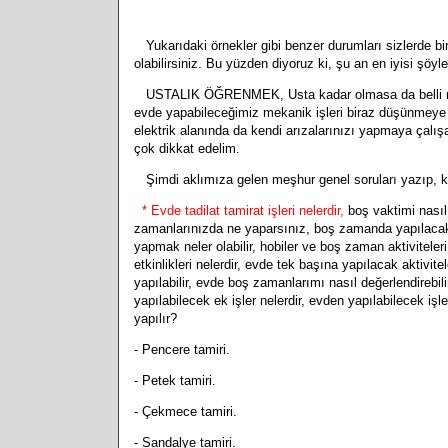
Yukarıdaki örnekler gibi benzer durumları sizlerde bi
olabilirsiniz. Bu yüzden diyoruz ki, şu an en iyisi şöyl
USTALIK ÖĞRENMEK, Usta kadar olmasa da belli mekan
evde yapabileceğimiz mekanik işleri biraz düşünmeye ç
elektrik alanında da kendi arızalarınızı yapmaya çalışab
çok dikkat edelim.
Şimdi aklımıza gelen meşhur genel soruları yazıp, kı
*
Evde tadilat tamirat işleri nelerdir,
boş vaktimi nasıl 
zamanlarınızda ne yaparsınız, boş zamanda yapılacak işl
yapmak neler olabilir, hobiler ve boş zaman aktiviteleri
etkinlikleri nelerdir, evde tek başına yapılacak aktivite
yapılabilir, evde boş zamanlarımı nasıl değerlendirebili
yapılabilecek ek işler nelerdir, evden yapılabilecek işl
yapılır?
- Pencere tamiri.
- Petek tamiri.
- Çekmece tamiri.
- Sandalye tamiri.