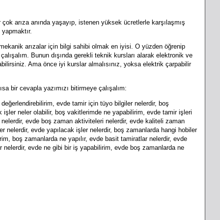
r çok arıza anında yaşayıp, istenen yüksek ücretlerle karşılaşmış
e yapmaktır.
ik arızalar için bilgi sahibi olmak en iyisi. O yüzden öğrenip
alışalım. Bunun dışında gerekli teknik kursları alarak elektronik ve
ilirsiniz. Ama önce iyi kurslar almalısınız, yoksa elektrik çarpabilir
sa bir cevapla yazımızı bitirmeye çalışalım:
değerlendirebilirim, evde tamir için tüyo bilgiler nelerdir, boş
er neler olabilir, boş vakitlerimde ne yapabilirim, evde tamir işleri
 nelerdir, evde boş zaman aktiviteleri nelerdir, evde kaliteli zaman
ler nelerdir, evde yapılacak işler nelerdir, boş zamanlarda hangi hobiler
rim, boş zamanlarda ne yapılır, evde basit tamiratlar nelerdir, evde
er nelerdir, evde ne gibi bir iş yapabilirim, evde boş zamanlarda ne