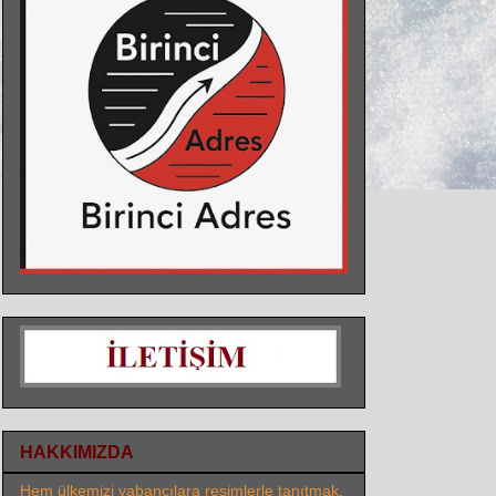
HAKKIMIZDA
Hem ülkemizi yabancılara resimlerle tanıtmak,