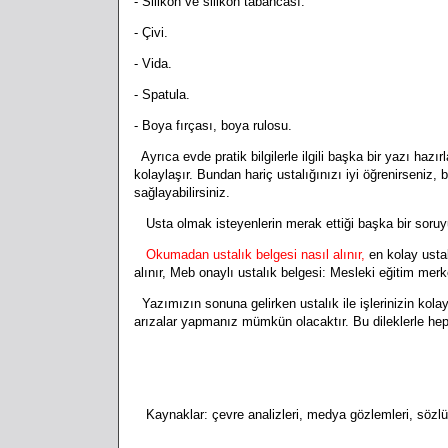
- Silikon ve silikon tabancası.
- Çivi.
- Vida.
- Spatula.
- Boya fırçası, boya rulosu.
Ayrıca evde pratik bilgilerle ilgili başka bir yazı haz
kolaylaşır. Bundan hariç ustalığınızı iyi öğrenirseniz, b
sağlayabilirsiniz.
Usta olmak isteyenlerin merak ettiği başka bir soruy
Okumadan ustalık belgesi nasıl alınır,
en kolay ustalı
alınır, Meb onaylı ustalık belgesi: Mesleki eğitim merkez
Yazımızın sonuna gelirken ustalık ile işlerinizin kol
arızalar yapmanız mümkün olacaktır. Bu dileklerle hep
Kaynaklar: çevre analizleri, medya gözlemleri, söz