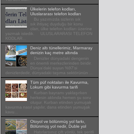
Ülkelerin telefon kodları,
Uluslararası telefon kodları
Bu yazımızda sizlerin sık
sık ihtiyaç duyduğu bir konu
olan, ülke telefon kodları üzerine
yazmak istedik. ULUSLARARASI TELEFON
KODLAR...
Deniz altı tünellerimiz, Marmaray
denizin kaç metre altında
Denizler dünyadaki dengenin
en önemli merkezlerinden biridir.
Dünya'daki suyun %97'si
denizlerdedir, dünyadaki taşıma sektörünün ...
Tüm püf noktaları ile Kavurma,
Lokum gibi kavurma tarifi
Kurban bayramı yaklaşırken
herkesin aklında hemen şu soru
oluşur. Kurban etinden yumuşak
kavurma nasıl yapılır, dana etinden yumuşak
kavu...
Otoyol ve bölünmüş yol farkı,
Bölünmüş yol nedir, Duble yol
Hatırlarsınız çift yönlü, tek şeritli