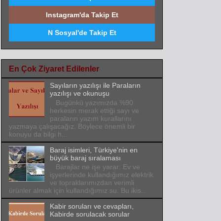
Instagram'da Takip Et
N Sosyal'de Takip Et
En Çok Ziyaret Edilenler
Sayıların yazılışı ile Paraların
yazılışı ve okunuşu
Bugünkü yazımızda %90
herkesin merak ettiği sayı ve
paraların yazım kurallarını
yazmaya çalışacağız. Böylece önemli bir
konuyu da bilgi h...
Baraj isimleri, Türkiye'nin en
büyük baraj sıralaması
Barajlar ne işe yarar: Ev ve
işyerlerinde kullandığımız elektrik
ve topraklarımızdan verimli
ürünler almak için kullandığımız su. Bu ikis...
Kabir soruları ve cevapları,
Kabirde sorulacak sorular