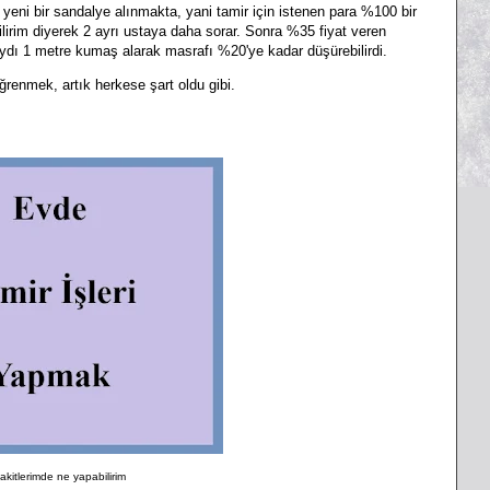
e yeni bir sandalye alınmakta, yani tamir için istenen para %100 bir
irim diyerek 2 ayrı ustaya daha sorar. Sonra %35 fiyat veren
ydı 1 metre kumaş alarak masrafı %20'ye kadar düşürebilirdi.
renmek, artık herkese şart oldu gibi.
akitlerimde ne yapabilirim