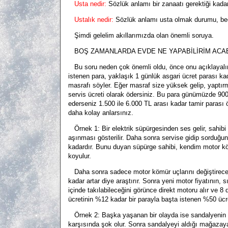
Usta nedir:
Sözlük anlamı bir zanaatı gerektiği kada
Ustalık nedir:
Sözlük anlamı usta olmak durumu, bec
Şimdi gelelim akıllarımızda olan önemli soruya.
BOŞ ZAMANLARDA EVDE NE YAPABİLİRİM ACA
Bu soru neden çok önemli oldu, önce onu açıklayalım. 
istenen para, yaklaşık 1 günlük asgari ücret parası ka
masrafı söyler. Eğer masraf size yüksek gelip, yaptır
servis ücreti olarak ödersiniz. Bu para günümüzde 900 T
ederseniz 1.500 ile 6.000 TL arası kadar tamir parası 
daha kolay anlarsınız.
Örnek 1: Bir elektrik süpürgesinden ses gelir, sahibi
aşınması gösterilir. Daha sonra servise gidip sorduğund
kadardır. Bunu duyan süpürge sahibi, kendim motor köm
koyulur.
Daha sonra sadece motor kömür uçlarını değiştireceğ
kadar artar diye araştırır. Sonra yeni motor fiyatının,
içinde takılabileceğini görünce direkt motoru alır ve 8 d
ücretinin %12 kadar bir parayla başta istenen %50 üc
Örnek 2: Başka yaşanan bir olayda ise sandalyenin kılıfı
karşısında şok olur. Sonra sandalyeyi aldığı mağazaya g