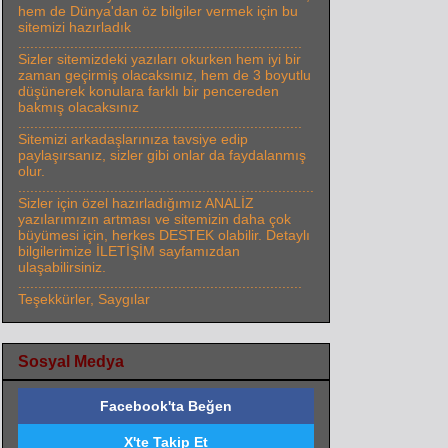
hem de Dünya'dan öz bilgiler vermek için bu
sitemizi hazırladık
.......................................................................
Sizler sitemizdeki yazıları okurken hem iyi bir
zaman geçirmiş olacaksınız, hem de 3 boyutlu
düşünerek konulara farklı bir pencereden
bakmış olacaksınız
.......................................................................
Sitemizi arkadaşlarınıza tavsiye edip
paylaşırsanız, sizler gibi onlar da faydalanmış
olur.
..........................................................................
Sizler için özel hazırladığımız ANALİZ
yazılarımızın artması ve sitemizin daha çok
büyümesi için, herkes DESTEK olabilir. Detaylı
bilgilerimize İLETİŞİM sayfamızdan
ulaşabilirsiniz.
.......................................................................
Teşekkürler, Saygılar
Sosyal Medya
Facebook'ta Beğen
X'te Takip Et