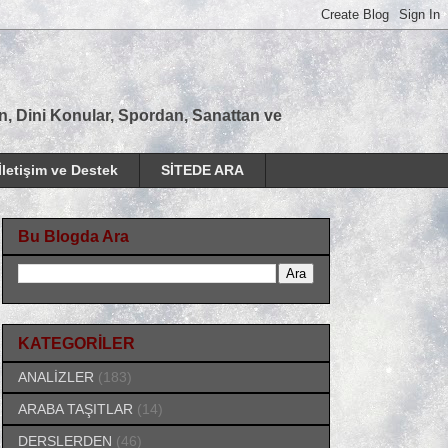
tan, Dini Konular, Spordan, Sanattan ve
İletişim ve Destek
SİTEDE ARA
Bu Blogda Ara
KATEGORİLER
ANALİZLER
(183)
ARABA TAŞITLAR
(14)
DERSLERDEN
(46)