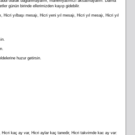
a maddi olarak bağlanmayalım, maneviyatımızı aksatmayalım. Daima
ler günün birinde ellerimizden kayıp gidebilir.
, Hicri yılbaşı mesajı, Hicri yeni yıl mesajı, Hicri yıl mesajı, Hicri yıl
in.
n.
ldelerine huzur getirsin.
 Hicri kaç ay var, Hicri aylar kaç tanedir, Hicri takvimde kac ay var: