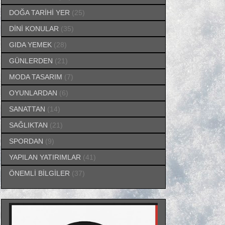
DOĞA TARİHİ YER
(25)
DİNİ KONULAR
(35)
GIDA YEMEK
(28)
GÜNLERDEN
(21)
MODA TASARIM
(7)
OYUNLARDAN
(6)
SANATTAN
(14)
SAĞLIKTAN
(21)
SPORDAN
(9)
YAPILAN YATIRIMLAR
(41)
ÖNEMLİ BİLGİLER
(37)