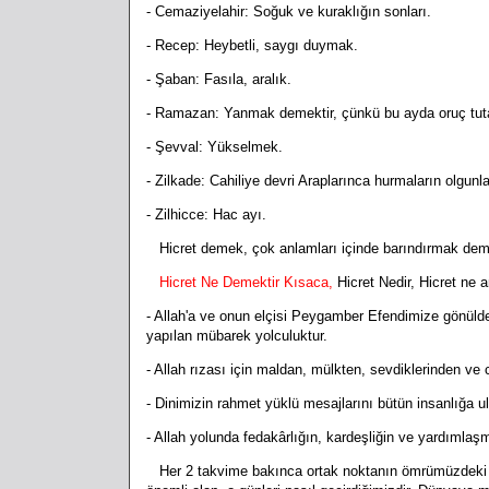
- Cemaziyelahir: Soğuk ve kuraklığın sonları.
- Recep: Heybetli, saygı duymak.
- Şaban: Fasıla, aralık.
- Ramazan: Yanmak demektir, çünkü bu ayda oruç tuta
- Şevval: Yükselmek.
- Zilkade: Cahiliye devri Araplarınca hurmaların olgu
- Zilhicce: Hac ayı.
Hicret demek, çok anlamları içinde barındırmak demekt
Hicret Ne Demektir Kısaca,
Hicret Nedir, Hicret ne 
- Allah'a ve onun elçisi Peygamber Efendimize gönülden
yapılan mübarek yolculuktur.
- Allah rızası için maldan, mülkten, sevdiklerinden ve
- Dinimizin rahmet yüklü mesajlarını bütün insanlığa
u
- Allah yolunda fedakârlığın, kardeşliğin ve yardımlaş
Her 2 takvime bakınca ortak noktanın ömrümüzdeki say