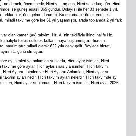
aşı ne demek, önemi nedir, Hicri yıl kaç gün, Hicri sene kaç gün: Hicri
vimde ise güneş esaslı 365 gündür. Dolayısı ile her 33 senede 1 yıl,
ük farklar olur, öne gelme durumu). Bu duruma bir örnek verecek
, miladi takvime göre ise 61 yıl yaşamıştır, arada toplamda 2 yıl fark
r olan kameri (ay) takvim, Hz. Ali'nin teklifiyle ikinci halife Hz.
ü haliyle tespit edilerek kullanılmaya başlanmıştır. Hicretin
cı sayılmıştır, miladi olarak 622 yıla denk gelir. Böylece hicret,
m ayının 1. günü olmuştur.
göre ay isimleri
ve anlamları
şunlardır,
Hicri aylar isimleri, Hicri
i takvime göre aylar, Hicri aylar sırasıyla isimleri, Hicri takvim
icri Ayların İsimleri ve Hicri Ayların Anlamları, Hicri aylar ve
ri takvim ayları nedir, Hicri takvim ayları nelerdir, Hicri takvimde ay
 isimleri, Hicri aylar sıralaması, Hicri takvim isimleri, Hicri aylar 2026: