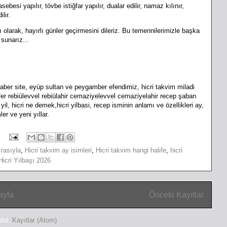
sebesi yapılır, tövbe istiğfar yapılır, dualar edilir, namaz kılınır,
ilir.
olarak, hayırlı günler geçirmesini dileriz. Bu temennilerimizle başka
sunarız...
haber site, eyüp sultan ve peygamber efendimiz, hicri takvim miladi
fer rebiülevvel rebiülahir cemaziyelevvel cemaziyelahir recep şaban
 yil, hicri ne demek,hicri yilbasi, recep isminin anlamı ve özellikleri ay,
r ve yeni yıllar.
ırasıyla
,
Hicri takvim ay isimleri
,
Hicri takvim hangi halife
,
hicri
Hicri Yılbaşı 2026
ayfa
Önceki Kayıtlar
dol:
Kayıtlar (Atom)