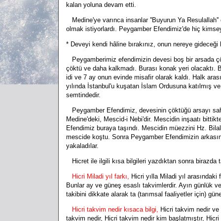
kalan yoluna devam etti.
Medine'ye varınca insanlar ''Buyurun Ya Resulallah'' d
olmak istiyorlardı. Peygamber Efendimiz'de hiç kimse
* Deveyi kendi hâline bırakınız, onun nereye gideceği 
Peygamberimiz efendimizin devesi boş bir arsada çökt
çöktü ve daha kalkmadı. Burası konak yeri olacaktı. B
idi ve 7 ay onun evinde misafir olarak kaldı. Halk a
yılında İstanbul'u kuşatan İslam Ordusuna katılmış ve
semtindedir.
Peygamber Efendimiz, devesinin çöktüğü arsayı sahip
Medine'deki, Mescid-i Nebi'dir. Mescidin inşaatı bittik
Efendimiz buraya taşındı. Mescidin müezzini Hz. Bila
mescide koştu. Sonra Peygamber Efendimizin arkası
yakaladılar.
Hicret ile ilgili kısa bilgileri yazdıktan sonra birazd
Hicri Miladi yıl farkı,
Hicri yılla Miladi yıl arasındaki
Bunlar ay ve güneş esaslı takvimlerdir. Ayın günlük ve 
takibini dikkate alarak ta (tarımsal faaliyetler için) güne
Hicri takvim nedir kısaca bilgi,
Hicri takvim nedir ve 
takvim nedir, Hicri takvim nedir kim başlatmıştır, Hicri ye