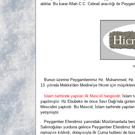
aldılar. Bu karar Allah C.C. Cebrail aracılığı ile Peyga
H
Bunun üzerine Peygamberimiz Hz. Muhammed, Hz. Ali'y
13. yılında Mekke'den Medine'ye Hicret için müşrikleri
İslam tarihinde yapılan ilk Mescid hangisidir,
İslam t
yapılmıştır: Hz Ebubekir ile önce Sevr Dağı'nda gizl
Mescidini yaptırdı. Bu Mescid, İslam tarihinde yapıla
yetişmiştir.
Peygamber Efendimiz yanındaki Müslümanlarla berabe
Salimoğuları yurduna gelince Peygamber Efendimiz Müs
namazını kıldırdı, dolayısıyla ilk Cuma hutbesi de 