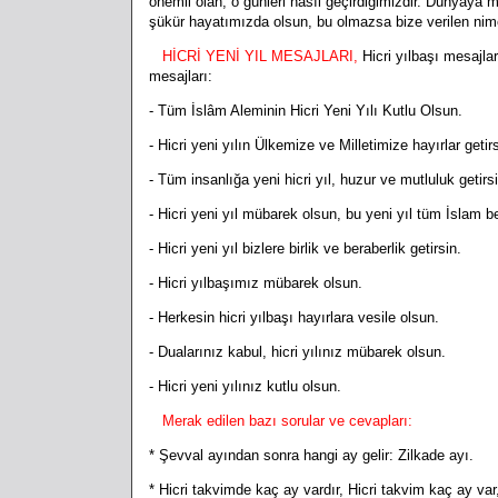
önemli olan, o günleri nasıl geçirdiğimizdir. Dünyay
şükür hayatımızda olsun, bu olmazsa bize verilen nimet
HİCRİ YENİ YIL MESAJLARI,
Hicri yılbaşı mesajları
mesajları:
- Tüm İslâm Aleminin Hicri Yeni Yılı Kutlu Olsun.
- Hicri yeni yılın Ülkemize ve Milletimize hayırlar getirs
- Tüm insanlığa yeni hicri yıl, huzur ve mutluluk getirsi
- Hicri yeni yıl mübarek olsun, bu yeni yıl tüm İslam be
- Hicri yeni yıl bizlere birlik ve beraberlik getirsin.
- Hicri yılbaşımız mübarek olsun.
- Herkesin hicri yılbaşı hayırlara vesile olsun.
- Dualarınız kabul, hicri yılınız mübarek olsun.
- Hicri yeni yılınız kutlu olsun.
Merak edilen bazı sorular ve cevapları:
* Şevval ayından sonra hangi ay gelir: Zilkade ayı.
* Hicri takvimde kaç ay vardır, Hicri takvim kaç ay var,