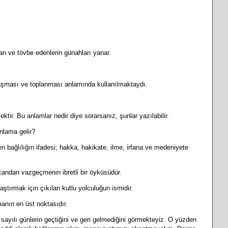
n ve tövbe edenlerin günahları yanar.
nlaşması ve toplanması anlamında kullanılmaktaydı.
ir. Bu anlamlar nedir diye sorarsanız, şunlar yazılabilir.
anlama gelir?
 bağlılığın ifadesi; hakka, hakikate, ilme, irfana ve medeniyete
 candan vazgeçmenin ibretli bir öyküsüdür.
laştırmak için çıkılan kutlu
yolculuğun ismidir.
manın en üst noktasıdır.
ılı günlerin geçtiğini ve geri gelmediğini görmekteyiz. O yüzden