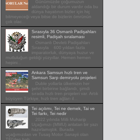
Günümüzde çoğumuzun
aldandığı bir durum vardır oda bu
dünya hayatının bizler için hiç
bitmeyeceği veya bitse de bizlerin ömrünün
çok olac...
Sırasıyla 36 Osmanlı Padişahları
resimli, Padişah sıralaması
Osmanlı Devleti Padişahları
Sırasıyla 600 yıldan fazla
imparatorluk, dünyaya huzur ve
mutluluğun geldiği yüzyıllar. Hemen hemen
hepini...
Ankara Samsun hızlı tren ve
Samsun Sarp demiryolu projeleri
Duble yollarla ülkemizin her
şehri birbirine bağlandı, şimdi
sırada hızlı tren projeleri var. Artık
büyüyen Türkiye, hızlı tren ağları il...
Tei açılımı, Tei ne demek, Tai ve
Tei farkı, Tei nedir
2022 yılında Milli Muharip
Uçağımızı (MMU) anlatan bir yazı
hazırlamıştık. Burada
uçağımızdan ve Tusaş Motor Sanayii olan
TEI'den bah...