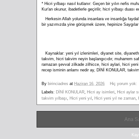
* Hicri yılbaşı nasıl kutlanır: Geçen bir yılın nefis muha
Kur'an okunur, ibadetlerle geçirilir, hicri yılbaşı duası ed
Herkesin Allah yolunda insanlara ve insanlığa faydalı 
bir yazımızda yine görüşmek üzere, hepinize Saygılar 
Kaynaklar: yeni yıl izlenimleri, diyanet site, diyanet
takvim, hicri takvim neyin başlangıcıdır, muharrem sa
ramazan şevval zilkade zilhicce, hicri aylari, hicri yeni
recep isminin anlamı nedir ay, DİNİ KONULAR, takvimle
By
birinciadres
at
Haziran 16, 2026
Hiç yorum yok:
Labels:
DİNİ KONULAR
,
Hicri ay isimleri
,
Hicri aylar s
takvim yılbaşı
,
Hicri yeni yıl
,
Hicri yeni yıl ne zaman
,
Ana S
Kay