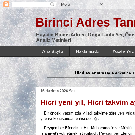
Birinci Adres Tanı
Hayatın Birinci Adresi, Doğa Tarihi Yer, Öne
Analiz Metinleri
Ana Sayfa
Hakkımızda
Yüzde Yüz 
Hicri aylar sırasıyla
etiketine s
16 Haziran 2026 Salı
Hicri yeni yıl, Hicri takvim a
Bir önceki yazımızda Miladi takvime göre yeni yıldan 
yılbaşı konusundan bahsedeceğiz.
Peygamber Efendimiz Hz. Muhammed'e ve Müslümanlara
İslamiyet'i yok etmek istiyorlardı. Peygamber Efendimiz