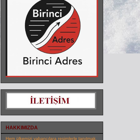
HAKKIMIZDA
Hem ülkemizi yabancılara resimlerle tanıtmak,