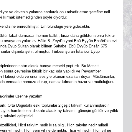
iyor ve devenin yularına sarılarak onu misafir etme şerefine nail
yi kırmak istemediğinden şöyle diyordu:
kendisine emredilmiştir. Emrolunduğu yere gidecektir.
ü, fakat durmadan hemen kalktı, biraz daha gittikten sonra tekrar
u arsaya en yakın ev Hâlid B. Zeyd'in yani Ebû Eyyûb Ensâri'nin evi
rasında Eyüp Sultan olarak bilinen Sahabe Ebû Eyyûb Ensâri 675
 surlar dışında şehit olmuştur. Türbesi şu an İstanbul Eyüp
lerinden satın alarak buraya mescid yaptırdı. Bu Mescit
ten sonra çevresine bitişik bir kaç oda yapıldı ve Peygamber
l-i Habeşî oldu ve onun sesiyle okunan ezanları duyan Müslümanlar,
nda cemaatle namaza durup, namaz kılmanın huzur ve mutluluğunu
a takvimler üzerine yazalım.
 fark: Orta Doğudaki eski toplumlar 2 çeşit takvim kullanmışlardır.
aylık hareketlerini dikkate alarak ay takvimi, güneşin günlük ve yıllık
ş takvimi geliştirildi.
özellikleri, Hicri takvim nedir kısa bilgi, Hicri takvim nedir miladi
ni yıl nedir, Hicri yeni yıl ne demektir, Hicri yıl nedir, Hicri yıl ne