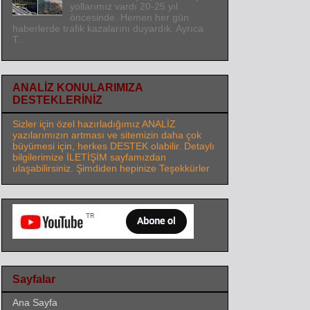
yollarımız vardı 20-25 yıl
öncesinde. Hemen her gün
haberlerde trafik kazalarını duyardık. Ayrıca
T...
ANALİZ KONULARIMIZA
DESTEKLERİNİZ
Sizler için özel hazırladığımız ANALİZ
yazılarımızın artması ve sitemizin daha çok
büyümesi için, herkes DESTEK olabilir. Detaylı
bilgilerimize İLETİŞİM sayfamızdan
ulaşabilirsiniz. Şimdiden hepinize Teşekkürler
Sayfalar
Ana Sayfa