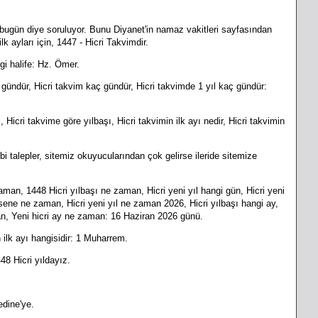
 bugün diye soruluyor. Bunu Diyanet'in namaz vakitleri sayfasından
k ayları için, 1447 - Hicri Takvimdir.
gi halife: Hz. Ömer.
aç gündür, Hicri takvim kaç gündür, Hicri takvimde 1 yıl kaç gündür:
ı, Hicri takvime göre yılbaşı, Hicri takvimin ilk ayı nedir, Hicri takvimin
i talepler, sitemiz okuyucularından çok gelirse ileride sitemize
aman, 1448 Hicri yılbaşı ne zaman, Hicri yeni yıl hangi gün, Hicri yeni
sene ne zaman, Hicri yeni yıl ne zaman 2026, Hicri yılbaşı hangi ay,
an, Yeni hicri ay ne zaman: 16 Haziran 2026 günü.
n ilk ayı hangisidir: 1 Muharrem.
48 Hicri yıldayız.
dine'ye.