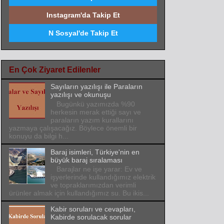
Instagram'da Takip Et
N Sosyal'de Takip Et
En Çok Ziyaret Edilenler
Sayıların yazılışı ile Paraların
yazılışı ve okunuşu
Bugünkü yazımızda %90
herkesin merak ettiği sayı ve
paraların yazım kurallarını
yazmaya çalışacağız. Böylece önemli bir
konuyu da bilgi h...
Baraj isimleri, Türkiye'nin en
büyük baraj sıralaması
Barajlar ne işe yarar: Ev ve
işyerlerinde kullandığımız elektrik
ve topraklarımızdan verimli
ürünler almak için kullandığımız su. Bu ikis...
Kabir soruları ve cevapları,
Kabirde sorulacak sorular