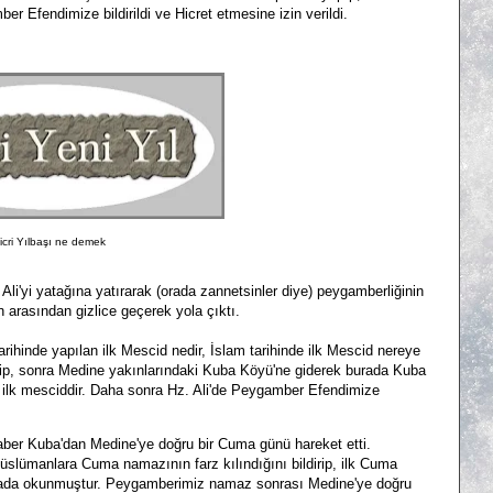
mber Efendimize bildirildi ve Hicret etmesine izin verildi.
icri Yılbaşı ne demek
i yatağına yatırarak (orada zannetsinler diye) peygamberliğinin
n arasından gizlice geçerek yola çıktı.
arihinde yapılan ilk Mescid nedir, İslam tarihinde ilk Mescid nereye
enip, sonra Medine yakınlarındaki Kuba Köyü'ne giderek burada Kuba
n ilk mesciddir. Daha sonra Hz. Ali'de Peygamber Efendimize
r Kuba'dan Medine'ye doğru bir Cuma günü hareket etti.
lümanlara Cuma namazının farz kılındığını bildirip, ilk Cuma
burada okunmuştur. Peygamberimiz namaz sonrası Medine'ye doğru