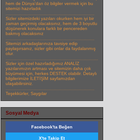
hem de Dünya'dan öz bilgiler vermek için bu
sitemizi hazırladık
.......................................................................
Sizler sitemizdeki yazıları okurken hem iyi bir
zaman geçirmiş olacaksınız, hem de 3 boyutlu
düşünerek konulara farklı bir pencereden
bakmış olacaksınız
.......................................................................
Sitemizi arkadaşlarınıza tavsiye edip
paylaşırsanız, sizler gibi onlar da faydalanmış
olur.
..........................................................................
Sizler için özel hazırladığımız ANALİZ
yazılarımızın artması ve sitemizin daha çok
büyümesi için, herkes DESTEK olabilir. Detaylı
bilgilerimize İLETİŞİM sayfamızdan
ulaşabilirsiniz.
.......................................................................
Teşekkürler, Saygılar
Sosyal Medya
Facebook'ta Beğen
X'te Takip Et