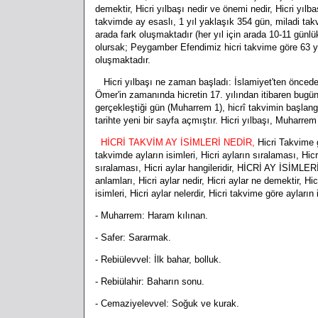
demektir, Hicri yılbaşı nedir ve önemi nedir, Hicri yılb
takvimde ay esaslı, 1 yıl yaklaşık 354 gün, miladi tak
arada fark oluşmaktadır (her yıl için arada 10-11 günl
olursak; Peygamber Efendimiz hicri takvime göre 63 yıl
oluşmaktadır.
Hicri yılbaşı ne zaman başladı: İslamiyet'ten öncede va
Ömer'in zamanında hicretin 17. yılından itibaren bugünk
gerçekleştiği gün (Muharrem 1), hicrî takvimin başlangı
tarihte yeni bir sayfa açmıştır. Hicri yılbaşı, Muharre
HİCRİ TAKVİM AY İSİMLERİ NEDİR,
Hicri Takvime 
takvimde ayların isimleri, Hicri ayların sıralaması, Hicr
sıralaması, Hicri aylar hangileridir,
HİCRİ AY İSİMLERİ, H
anlamları, Hicri aylar nedir, Hicri aylar ne demektir, Hic
isimleri, Hicri aylar nelerdir, Hicri takvime göre ayların
- Muharrem: Haram kılınan.
- Safer: Sararmak.
- Rebiülevvel: İlk bahar, bolluk.
- Rebiülahir: Baharın sonu.
- Cemaziyelevvel: Soğuk ve kurak.