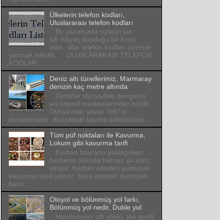
Ülkelerin telefon kodları,
Uluslararası telefon kodları
Bu yazımızda sizlerin sık
sık ihtiyaç duyduğu bir konu
olan, ülke telefon kodları üzerine
yazmak istedik. ULUSLARARASI TELEFON
KODLAR...
Deniz altı tünellerimiz, Marmaray
denizin kaç metre altında
Denizler dünyadaki dengenin
en önemli merkezlerinden biridir.
Dünya'daki suyun %97'si
denizlerdedir, dünyadaki taşıma sektörünün ...
Tüm püf noktaları ile Kavurma,
Lokum gibi kavurma tarifi
Kurban bayramı yaklaşırken
herkesin aklında hemen şu soru
oluşur. Kurban etinden yumuşak
kavurma nasıl yapılır, dana etinden yumuşak
kavu...
Otoyol ve bölünmüş yol farkı,
Bölünmüş yol nedir, Duble yol
Hatırlarsınız çift yönlü, tek şeritli