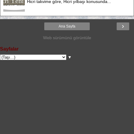
Hicri takvime göre, Hicri yılbaşı konusunda...
›
Ana Sayfa
Web sürümünü görüntüle
Sayfalar
▼