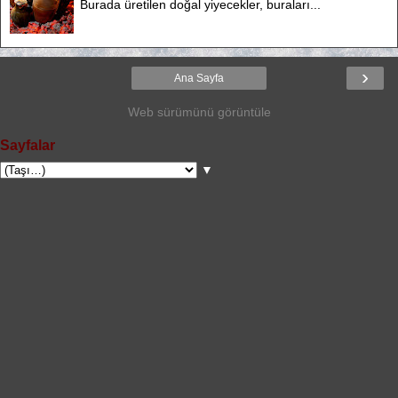
Burada üretilen doğal yiyecekler, buraları...
›
Ana Sayfa
Web sürümünü görüntüle
Sayfalar
▼