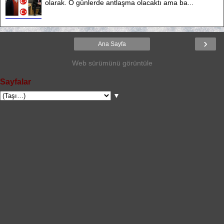
olarak. O günlerde antlaşma olacaktı ama ba...
›
Ana Sayfa
Web sürümünü görüntüle
Sayfalar
▼